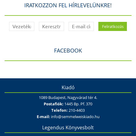
IRATKOZZON FEL HÍRLEVELÜNKRE!
FACEBOOK
Kiadó
1089 Budapest, Nagyvárad tér 4.
Postafiók:
1445 Bp. Pf. 370
Telefon:
210-4403
E-mail:
info@semmelweiskiado.hu
Legendus Könyvesbolt