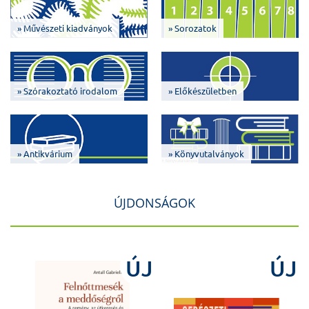
» Művészeti kiadványok
» Sorozatok
» Szórakoztató irodalom
» Előkészületben
» Antikvárium
» Könyvutalványok
ÚJDONSÁGOK
J
ÚJ
ÚJ