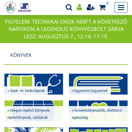
0
FIGYELEM: TECHNIKAI OKOK MIATT A KÖVETKEZŐ
NAPOKON A LEGENDUS KÖNYVESBOLT ZÁRVA
LESZ: AUGUSZTUS 7., 12-14, 17-19.
KÖNYVEK
» Szak- és tankönyvek
» Egyetemi jegyzetek
» Idegen nyelvű könyvek,
» Ismeretterjesztők, életmód-
nyelvkönyvek, szótárak
egészség