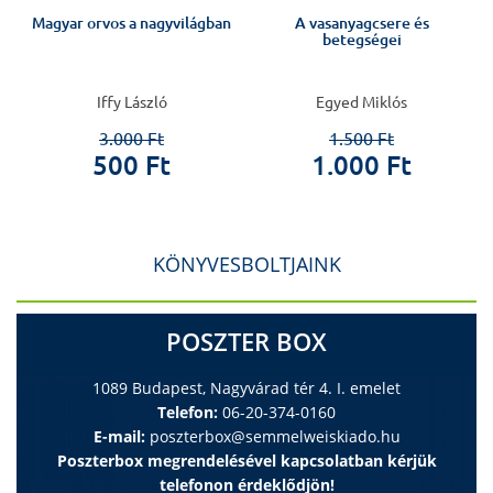
Magyar orvos a nagyvilágban
A vasanyagcsere és
betegségei
Iffy László
Egyed Miklós
3.000 Ft
1.500 Ft
500 Ft
1.000 Ft
KÖNYVESBOLTJAINK
POSZTER BOX
1089 Budapest, Nagyvárad tér 4. I. emelet
Telefon:
06-20-374-0160
E-mail:
poszterbox@semmelweiskiado.hu
Poszterbox megrendelésével kapcsolatban kérjük
telefonon érdeklődjön!