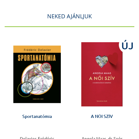
NEKED AJÁNLJUK
ÚJ
Sportanatómia
A NŐI SZÍV
Delavier, Frédéric
Angela Maas, dr. Soós