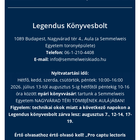
Legendus Könyvesbolt
1089 Budapest, Nagyvárad tér 4., Aula (a Semmelweis
Egyetem toronyépülete)
Telefon:
06-1-210-4408
E-mail:
info@semmelweiskiado.hu
Nyitvatartási idő:
Hétfő, kedd, szerda, csütörtök, péntek: 10:00–16:00
2026. július 13-tól augusztus 5-ig hétfőtől péntekig 10-16
óra között
nyári könyvvásár
t tartunk a Semmelweis
Egyetem NAGYVÁRAD TÉRI TÖMBJÉNEK AULÁJÁBAN!
Figyelem: technikai okok miatt a következő napokon a
Legendus könyvesbolt zárva lesz: augusztus 7., 12-14, 17-
19.
Értő olvasathoz értő olvasó kell! „Pro captu lectoris