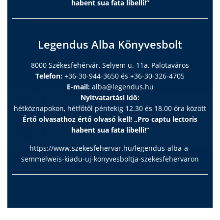
habent sua fata libelli!”
Legendus Alba Könyvesbolt
8000 Székesfehérvár, Selyem u. 11a, Palotaváros
Telefon:
+36-30-944-3650 és +36-30-326-4705
E-mail:
alba@legendus.hu
Nyitvatartási idő:
hétköznapokon, hétfőtől péntekig 12.30 és 18.00 óra között
Értő olvasathoz értő olvasó kell! „Pro captu lectoris
habent sua fata libelli!”
https://www.szekesfehervar.hu/legendus-alba-a-
semmelweis-kiadu-uj-konyvesboltja-szekesfehervaron