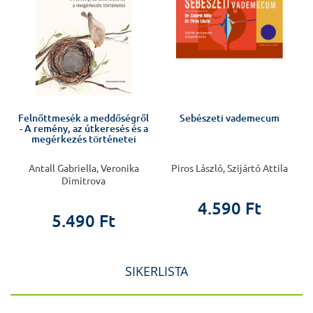
s
Felnőttmesék a meddőségről
Sebészeti vademecum
- A remény, az útkeresés és a
megérkezés történetei
Antall Gabriella, Veronika
Piros László, Szijártó Attila
Dimitrova
4.590 Ft
5.490 Ft
SIKERLISTA