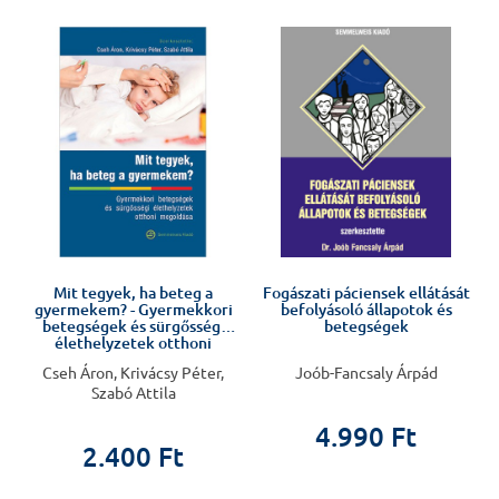
Mit tegyek, ha beteg a
Fogászati páciensek ellátását
gyermekem? - Gyermekkori
befolyásoló állapotok és
betegségek és sürgősségi
betegségek
élethelyzetek otthoni
megoldása
Cseh Áron, Krivácsy Péter,
Joób-Fancsaly Árpád
Szabó Attila
4.990 Ft
2.400 Ft