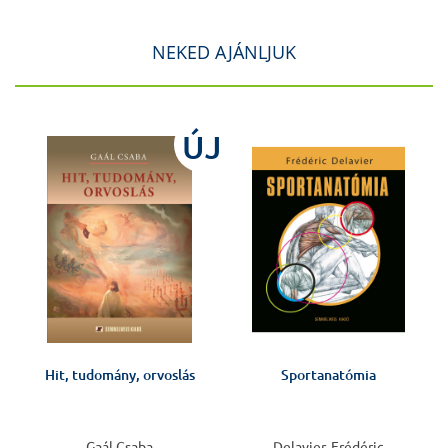
NEKED AJÁNLJUK
J
ÚJ
Hit, tudomány, orvoslás
Sportanatómia
v
Gaál Csaba
Delavier, Frédéric