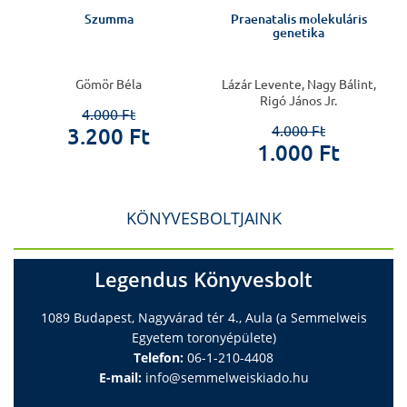
Szumma
Praenatalis molekuláris
genetika
Gömör Béla
Lázár Levente, Nagy Bálint,
Rigó János Jr.
4.000 Ft
4.000 Ft
3.200 Ft
1.000 Ft
KÖNYVESBOLTJAINK
Legendus Könyvesbolt
1089 Budapest, Nagyvárad tér 4., Aula (a Semmelweis
Egyetem toronyépülete)
Telefon:
06-1-210-4408
E-mail:
info@semmelweiskiado.hu