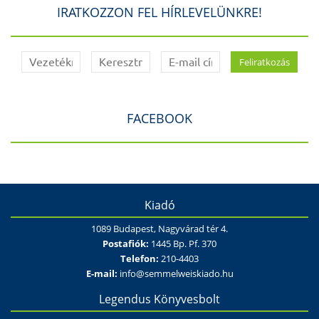
IRATKOZZON FEL HÍRLEVELÜNKRE!
FACEBOOK
Kiadó
1089 Budapest, Nagyvárad tér 4.
Postafiók:
1445 Bp. Pf. 370
Telefon:
210-4403
E-mail:
info@semmelweiskiado.hu
Legendus Könyvesbolt