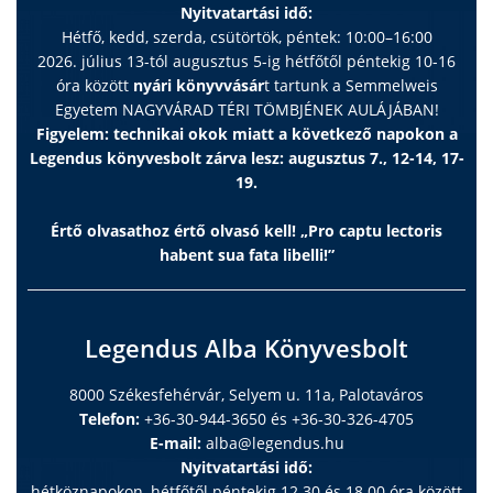
Nyitvatartási idő:
Hétfő, kedd, szerda, csütörtök, péntek: 10:00–16:00
2026. július 13-tól augusztus 5-ig hétfőtől péntekig 10-16
óra között
nyári könyvvásár
t tartunk a Semmelweis
Egyetem NAGYVÁRAD TÉRI TÖMBJÉNEK AULÁJÁBAN!
Figyelem: technikai okok miatt a következő napokon a
Legendus könyvesbolt zárva lesz: augusztus 7., 12-14, 17-
19.
Értő olvasathoz értő olvasó kell! „Pro captu lectoris
habent sua fata libelli!”
Legendus Alba Könyvesbolt
8000 Székesfehérvár, Selyem u. 11a, Palotaváros
Telefon:
+36-30-944-3650 és +36-30-326-4705
E-mail:
alba@legendus.hu
Nyitvatartási idő:
hétköznapokon, hétfőtől péntekig 12.30 és 18.00 óra között