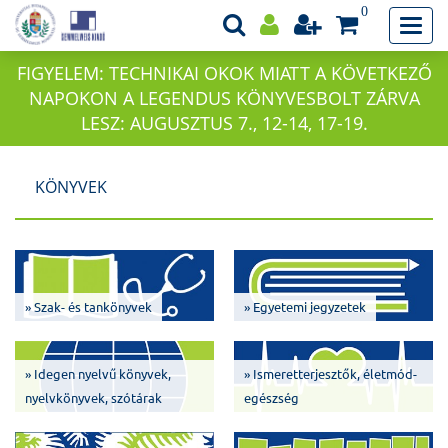
0
FIGYELEM: TECHNIKAI OKOK MIATT A KÖVETKEZŐ
NAPOKON A LEGENDUS KÖNYVESBOLT ZÁRVA
LESZ: AUGUSZTUS 7., 12-14, 17-19.
KÖNYVEK
» Szak- és tankönyvek
» Egyetemi jegyzetek
» Idegen nyelvű könyvek,
» Ismeretterjesztők, életmód-
nyelvkönyvek, szótárak
egészség