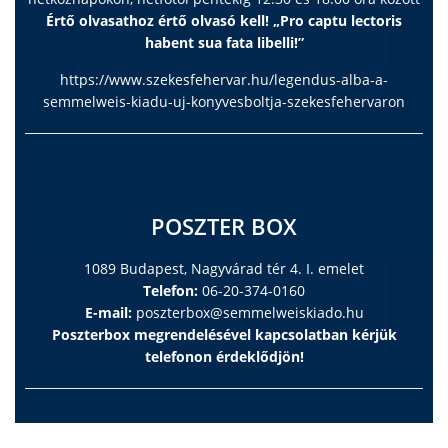
Értő olvasathoz értő olvasó kell! „Pro captu lectoris
habent sua fata libelli!”
https://www.szekesfehervar.hu/legendus-alba-a-
semmelweis-kiadu-uj-konyvesboltja-szekesfehervaron
POSZTER BOX
1089 Budapest, Nagyvárad tér 4. I. emelet
Telefon:
06-20-374-0160
E-mail:
poszterbox@semmelweiskiado.hu
Poszterbox megrendelésével kapcsolatban kérjük
telefonon érdeklődjön!