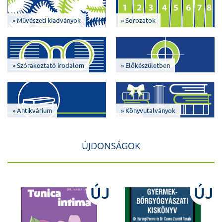
» Művészeti kiadványok
» Sorozatok
» Szórakoztató irodalom
» Előkészületben
» Antikvárium
» Könyvutalványok
ÚJDONSÁGOK
J
ÚJ
ÚJ