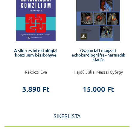
A sikeres infektológiai
Gyakorlati magzati
konzílium kézikönyve
echokardiográfia - harmadik
kiadás
Rákóczi Éva
Hajdú Júlia, Masszi György
3.890 Ft
15.000 Ft
SIKERLISTA