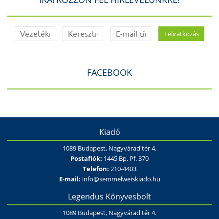
FACEBOOK
Kiadó
1089 Budapest, Nagyvárad tér 4.
Postafiók:
1445 Bp. Pf. 370
Telefon:
210-4403
E-mail:
info@semmelweiskiado.hu
Legendus Könyvesbolt
1089 Budapest, Nagyvárad tér 4.