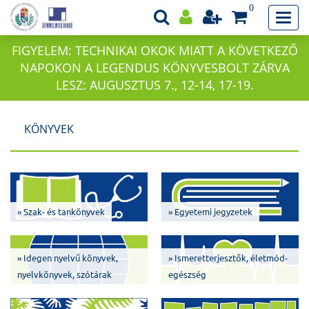
0
FIGYELEM: TECHNIKAI OKOK MIATT A KÖVETKEZŐ
NAPOKON A LEGENDUS KÖNYVESBOLT ZÁRVA
LESZ: AUGUSZTUS 7., 12-14, 17-19.
KÖNYVEK
» Szak- és tankönyvek
» Egyetemi jegyzetek
» Idegen nyelvű könyvek,
» Ismeretterjesztők, életmód-
nyelvkönyvek, szótárak
egészség