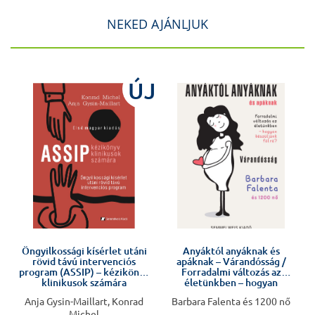
NEKED AJÁNLJUK
ÚJ
Öngyilkossági kísérlet utáni
Anyáktól anyáknak és
rövid távú intervenciós
apáknak – Várandósság /
program (ASSIP) – kézikönyv
Forradalmi változás az
klinikusok számára
életünkben – hogyan
készüljünk fel rá?
Anja Gysin-Maillart, Konrad
Barbara Falenta és 1200 nő
Michel