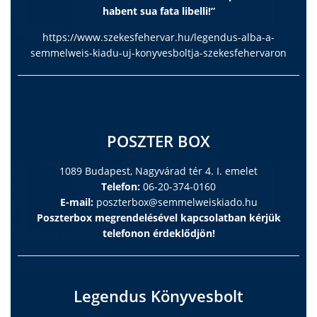
habent sua fata libelli!”
https://www.szekesfehervar.hu/legendus-alba-a-
semmelweis-kiadu-uj-konyvesboltja-szekesfehervaron
POSZTER BOX
1089 Budapest, Nagyvárad tér 4. I. emelet
Telefon:
06-20-374-0160
E-mail:
poszterbox@semmelweiskiado.hu
Poszterbox megrendelésével kapcsolatban kérjük
telefonon érdeklődjön!
Legendus Könyvesbolt