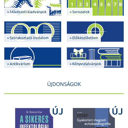
» Művészeti kiadványok
» Sorozatok
» Szórakoztató irodalom
» Előkészületben
» Antikvárium
» Könyvutalványok
ÚJDONSÁGOK
J
ÚJ
ÚJ