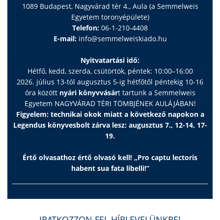
1089 Budapest, Nagyvárad tér 4., Aula (a Semmelweis
Egyetem toronyépülete)
Telefon:
06-1-210-4408
E-mail:
info@semmelweiskiado.hu
Nyitvatartási idő:
Hétfő, kedd, szerda, csütörtök, péntek: 10:00–16:00
2026. július 13-tól augusztus 5-ig hétfőtől péntekig 10-16
óra között
nyári könyvvásár
t tartunk a Semmelweis
Egyetem NAGYVÁRAD TÉRI TÖMBJÉNEK AULÁJÁBAN!
Figyelem: technikai okok miatt a következő napokon a
Legendus könyvesbolt zárva lesz: augusztus 7., 12-14, 17-
19.
Értő olvasathoz értő olvasó kell! „Pro captu lectoris
habent sua fata libelli!”
IRATKOZZON FEL HÍRLEVELÜNKRE!