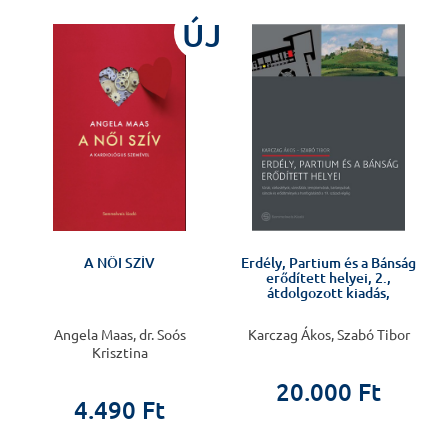
ÚJ
A NŐI SZÍV
Erdély, Partium és a Bánság
erődített helyei, 2.,
átdolgozott kiadás,
Angela Maas, dr. Soós
Karczag Ákos, Szabó Tibor
Krisztina
20.000 Ft
4.490 Ft