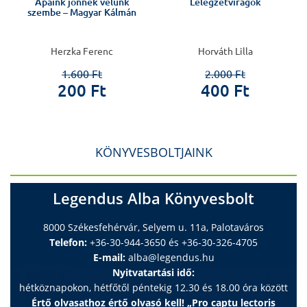
Apáink jönnek velünk
Lélegzetvirágok
szembe – Magyar Kálmán
Herzka Ferenc
Horváth Lilla
1.600 Ft
2.000 Ft
200 Ft
400 Ft
KÖNYVESBOLTJAINK
Legendus Alba Könyvesbolt
8000 Székesfehérvár, Selyem u. 11a, Palotaváros
Telefon:
+36-30-944-3650 és +36-30-326-4705
E-mail:
alba@legendus.hu
Nyitvatartási idő:
hétköznapokon, hétfőtől péntekig 12.30 és 18.00 óra között
Értő olvasathoz értő olvasó kell! „Pro captu lectoris