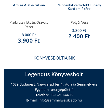
Ami az ABC-n túl van
Mindenkit csókolok! Fügedy
Kató emlékére
d
Madarassy István, Oszvald
Polgár Vera
Péter
3.800 Ft
8.000 Ft
2.400 Ft
3.900 Ft
KÖNYVESBOLTJAINK
Legendus Könyvesbolt
1089 Budapest, Nagyvárad tér 4., Aula (a Semmelweis
Egyetem toronyépülete)
Telefon:
06-1-210-4408
E-mail:
info@semmelweiskiado.hu