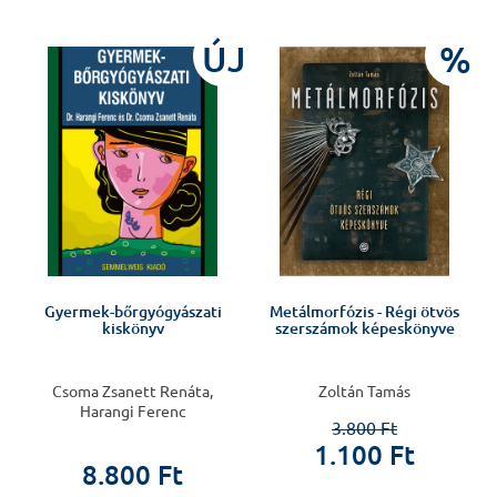
J
ÚJ
%
Gyermek-bőrgyógyászati
Metálmorfózis - Régi ötvös
kiskönyv
szerszámok képeskönyve
Csoma Zsanett Renáta,
Zoltán Tamás
Harangi Ferenc
3.800 Ft
1.100 Ft
8.800 Ft