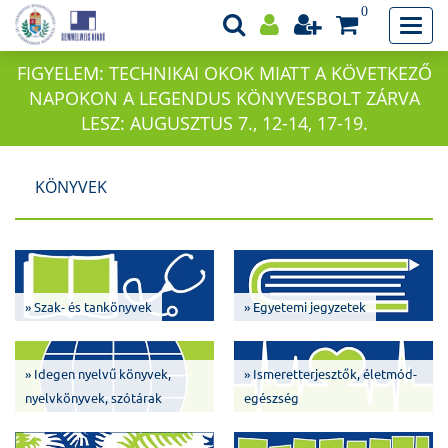
0
FIGYELEM: TECHNIKAI OKOK MIATT A KÖVETKEZŐ
NAPOKON A LEGENDUS KÖNYVESBOLT ZÁRVA
LESZ: AUGUSZTUS 7., 12-14, 17-19.
KÖNYVEK
» Szak- és tankönyvek
» Egyetemi jegyzetek
» Idegen nyelvű könyvek,
» Ismeretterjesztők, életmód-
nyelvkönyvek, szótárak
egészség