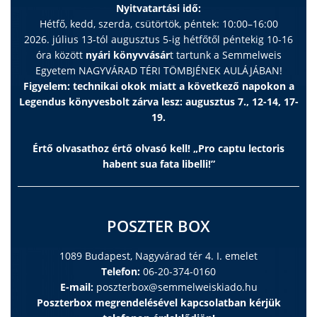
Nyitvatartási idő:
Hétfő, kedd, szerda, csütörtök, péntek: 10:00–16:00
2026. július 13-tól augusztus 5-ig hétfőtől péntekig 10-16
óra között
nyári könyvvásár
t tartunk a Semmelweis
Egyetem NAGYVÁRAD TÉRI TÖMBJÉNEK AULÁJÁBAN!
Figyelem: technikai okok miatt a következő napokon a
Legendus könyvesbolt zárva lesz: augusztus 7., 12-14, 17-
19.
Értő olvasathoz értő olvasó kell! „Pro captu lectoris
habent sua fata libelli!”
POSZTER BOX
1089 Budapest, Nagyvárad tér 4. I. emelet
Telefon:
06-20-374-0160
E-mail:
poszterbox@semmelweiskiado.hu
Poszterbox megrendelésével kapcsolatban kérjük