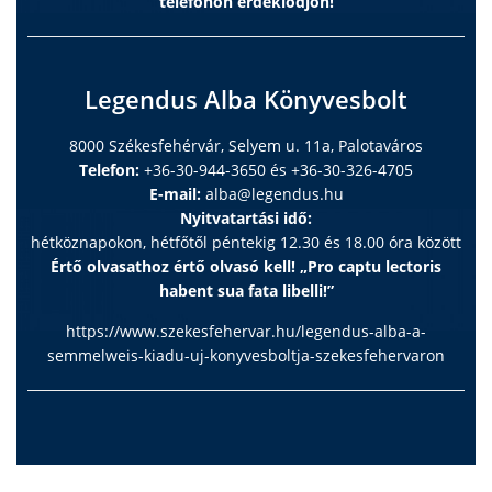
telefonon érdeklődjön!
Legendus Alba Könyvesbolt
8000 Székesfehérvár, Selyem u. 11a, Palotaváros
Telefon:
+36-30-944-3650 és +36-30-326-4705
E-mail:
alba@legendus.hu
Nyitvatartási idő:
hétköznapokon, hétfőtől péntekig 12.30 és 18.00 óra között
Értő olvasathoz értő olvasó kell! „Pro captu lectoris
habent sua fata libelli!”
https://www.szekesfehervar.hu/legendus-alba-a-
semmelweis-kiadu-uj-konyvesboltja-szekesfehervaron