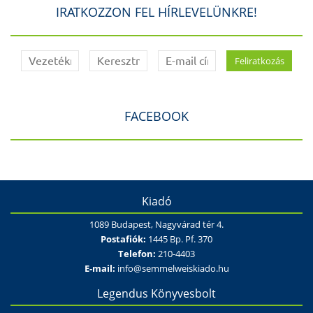
IRATKOZZON FEL HÍRLEVELÜNKRE!
FACEBOOK
Kiadó
1089 Budapest, Nagyvárad tér 4.
Postafiók:
1445 Bp. Pf. 370
Telefon:
210-4403
E-mail:
info@semmelweiskiado.hu
Legendus Könyvesbolt