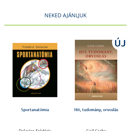
NEKED AJÁNLJUK
J
ÚJ
Sportanatómia
Hit, tudomány, orvoslás
Delavier, Frédéric
Gaál Csaba