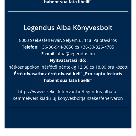
habent sua fata libelli!”
Legendus Alba Könyvesbolt
8000 Székesfehérvár, Selyem u. 11a, Palotaváros
Telefon:
+36-30-944-3650 és +36-30-326-4705
E-mail:
alba@legendus.hu
Nyitvatartási idő:
hétköznapokon, hétfőtől péntekig 12.30 és 18.00 óra között
Értő olvasathoz értő olvasó kell! „Pro captu lectoris
habent sua fata libelli!”
https://www.szekesfehervar.hu/legendus-alba-a-
semmelweis-kiadu-uj-konyvesboltja-szekesfehervaron