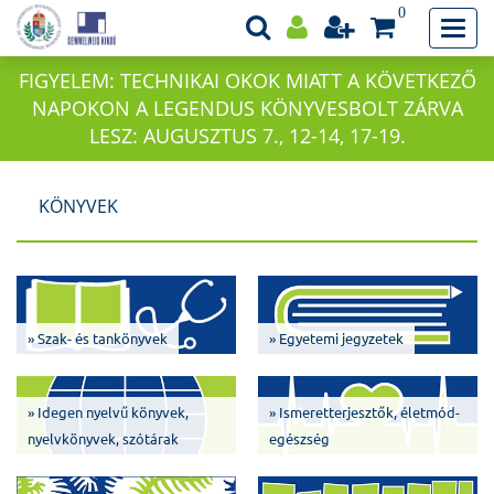
0
FIGYELEM: TECHNIKAI OKOK MIATT A KÖVETKEZŐ
NAPOKON A LEGENDUS KÖNYVESBOLT ZÁRVA
LESZ: AUGUSZTUS 7., 12-14, 17-19.
KÖNYVEK
» Szak- és tankönyvek
» Egyetemi jegyzetek
» Idegen nyelvű könyvek,
» Ismeretterjesztők, életmód-
nyelvkönyvek, szótárak
egészség