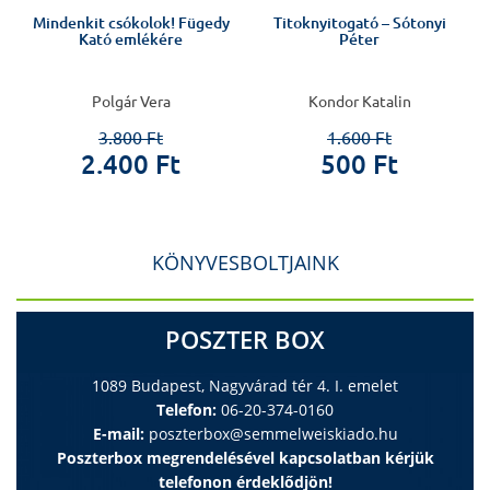
Mindenkit csókolok! Fügedy
Titoknyitogató – Sótonyi
Kató emlékére
Péter
Polgár Vera
Kondor Katalin
3.800 Ft
1.600 Ft
2.400 Ft
500 Ft
KÖNYVESBOLTJAINK
POSZTER BOX
1089 Budapest, Nagyvárad tér 4. I. emelet
Telefon:
06-20-374-0160
E-mail:
poszterbox@semmelweiskiado.hu
Poszterbox megrendelésével kapcsolatban kérjük
telefonon érdeklődjön!