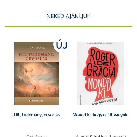
NEKED AJÁNLJUK
ÚJ
Hit, tudomány, orvoslás
Mondd ki, hogy őrült vagyok!
Gaál Csaba
Nemes Krisztina, Roger de