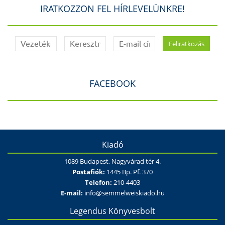
IRATKOZZON FEL HÍRLEVELÜNKRE!
FACEBOOK
Kiadó
1089 Budapest, Nagyvárad tér 4.
Postafiók:
1445 Bp. Pf. 370
Telefon:
210-4403
E-mail:
info@semmelweiskiado.hu
Legendus Könyvesbolt