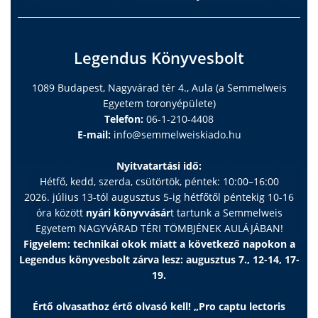
Legendus Könyvesbolt
1089 Budapest, Nagyvárad tér 4., Aula (a Semmelweis
Egyetem toronyépülete)
Telefon:
06-1-210-4408
E-mail:
info@semmelweiskiado.hu
Nyitvatartási idő:
Hétfő, kedd, szerda, csütörtök, péntek: 10:00–16:00
2026. július 13-tól augusztus 5-ig hétfőtől péntekig 10-16
óra között
nyári könyvvásár
t tartunk a Semmelweis
Egyetem NAGYVÁRAD TÉRI TÖMBJÉNEK AULÁJÁBAN!
Figyelem: technikai okok miatt a következő napokon a
Legendus könyvesbolt zárva lesz: augusztus 7., 12-14, 17-
19.
Értő olvasathoz értő olvasó kell! „Pro captu lectoris