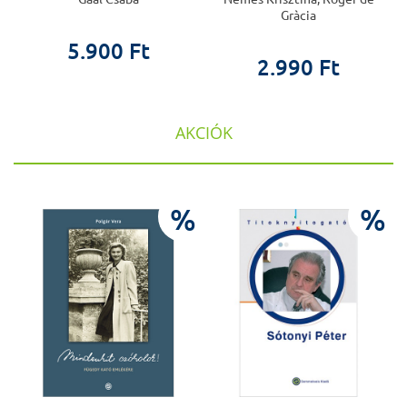
Gràcia
5.900 Ft
2.990 Ft
AKCIÓK
%
%
%