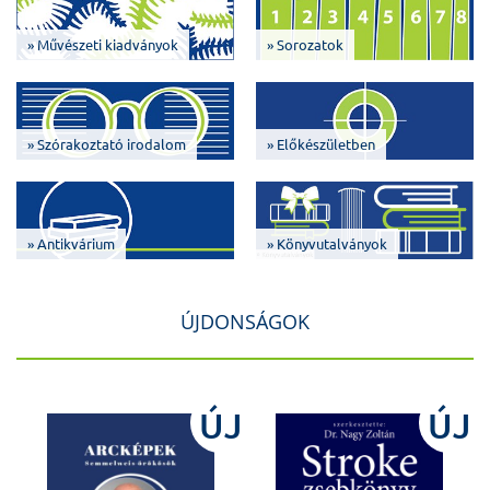
» Művészeti kiadványok
» Sorozatok
» Szórakoztató irodalom
» Előkészületben
» Antikvárium
» Könyvutalványok
ÚJDONSÁGOK
J
ÚJ
ÚJ