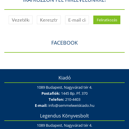
FACEBOOK
Kiadó
1089 Budapest, Nagyvárad tér 4.
Postafiók:
1445 Bp. Pf. 370
Telefon:
210-4403
E-mail:
info@semmelweiskiado.hu
Legendus Könyvesbolt
1089 Budapest, Nagyvárad tér 4.