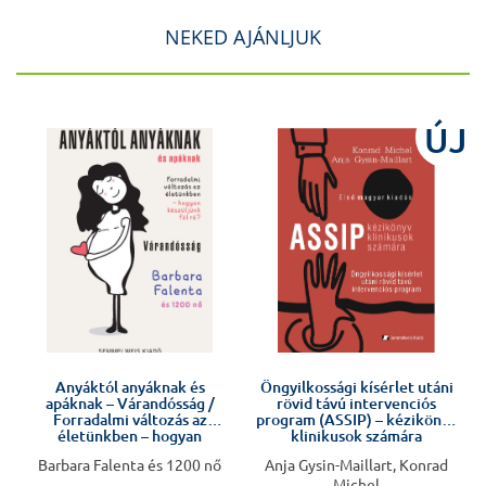
NEKED AJÁNLJUK
ÚJ
Anyáktól anyáknak és
Öngyilkossági kísérlet utáni
apáknak – Várandósság /
rövid távú intervenciós
Forradalmi változás az
program (ASSIP) – kézikönyv
életünkben – hogyan
klinikusok számára
készüljünk fel rá?
Barbara Falenta és 1200 nő
Anja Gysin-Maillart, Konrad
Michel