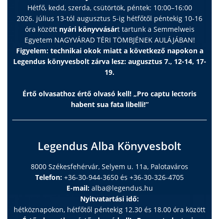
Hétfő, kedd, szerda, csütörtök, péntek: 10:00–16:00
2026. július 13-tól augusztus 5-ig hétfőtől péntekig 10-16
óra között
nyári könyvvásár
t tartunk a Semmelweis
Egyetem NAGYVÁRAD TÉRI TÖMBJÉNEK AULÁJÁBAN!
Figyelem: technikai okok miatt a következő napokon a
Legendus könyvesbolt zárva lesz: augusztus 7., 12-14, 17-
19.
Értő olvasathoz értő olvasó kell! „Pro captu lectoris
habent sua fata libelli!”
Legendus Alba Könyvesbolt
8000 Székesfehérvár, Selyem u. 11a, Palotaváros
Telefon:
+36-30-944-3650 és +36-30-326-4705
E-mail:
alba@legendus.hu
Nyitvatartási idő:
hétköznapokon, hétfőtől péntekig 12.30 és 18.00 óra között