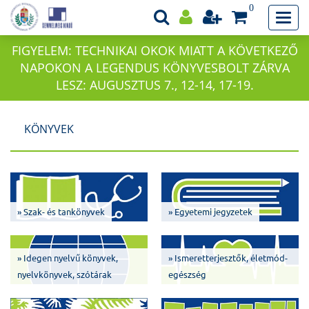
0
FIGYELEM: TECHNIKAI OKOK MIATT A KÖVETKEZŐ
NAPOKON A LEGENDUS KÖNYVESBOLT ZÁRVA
LESZ: AUGUSZTUS 7., 12-14, 17-19.
KÖNYVEK
» Szak- és tankönyvek
» Egyetemi jegyzetek
» Idegen nyelvű könyvek,
» Ismeretterjesztők, életmód-
nyelvkönyvek, szótárak
egészség