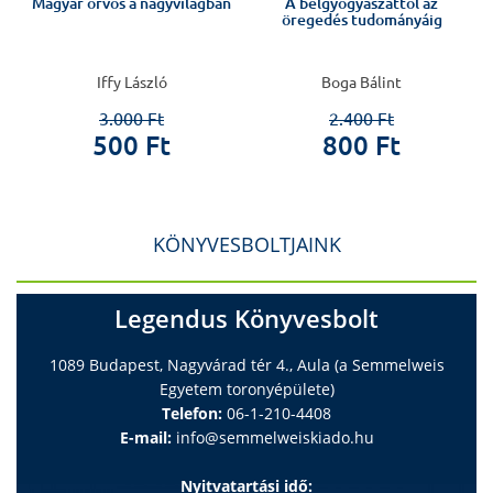
Magyar orvos a nagyvilágban
A belgyógyászattól az
öregedés tudományáig
Iffy László
Boga Bálint
3.000 Ft
2.400 Ft
500 Ft
800 Ft
KÖNYVESBOLTJAINK
Legendus Könyvesbolt
1089 Budapest, Nagyvárad tér 4., Aula (a Semmelweis
Egyetem toronyépülete)
Telefon:
06-1-210-4408
E-mail:
info@semmelweiskiado.hu
Nyitvatartási idő: