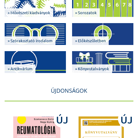
» Művészeti kiadványok
» Sorozatok
» Szórakoztató irodalom
» Előkészületben
» Antikvárium
» Könyvutalványok
ÚJDONSÁGOK
J
ÚJ
ÚJ