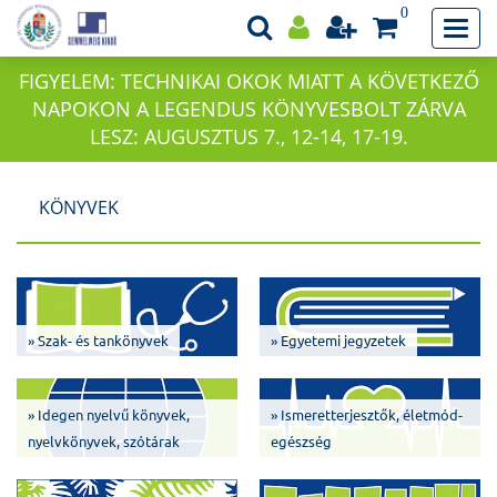
0
FIGYELEM: TECHNIKAI OKOK MIATT A KÖVETKEZŐ
NAPOKON A LEGENDUS KÖNYVESBOLT ZÁRVA
LESZ: AUGUSZTUS 7., 12-14, 17-19.
KÖNYVEK
» Szak- és tankönyvek
» Egyetemi jegyzetek
» Idegen nyelvű könyvek,
» Ismeretterjesztők, életmód-
nyelvkönyvek, szótárak
egészség