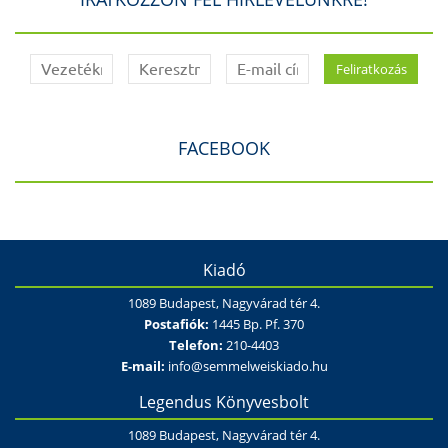
FACEBOOK
Kiadó
1089 Budapest, Nagyvárad tér 4.
Postafiók:
1445 Bp. Pf. 370
Telefon:
210-4403
E-mail:
info@semmelweiskiado.hu
Legendus Könyvesbolt
1089 Budapest, Nagyvárad tér 4.