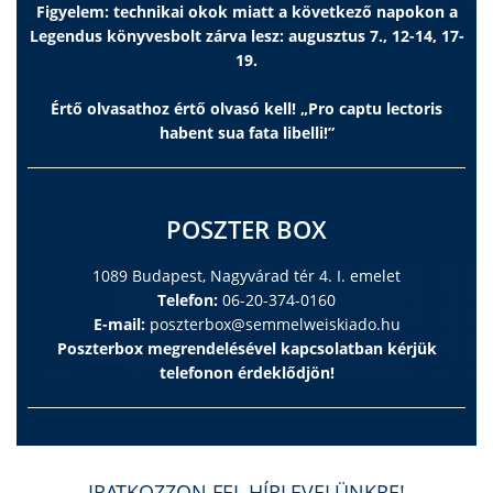
Figyelem: technikai okok miatt a következő napokon a
Legendus könyvesbolt zárva lesz: augusztus 7., 12-14, 17-
19.
Értő olvasathoz értő olvasó kell! „Pro captu lectoris
habent sua fata libelli!”
POSZTER BOX
1089 Budapest, Nagyvárad tér 4. I. emelet
Telefon:
06-20-374-0160
E-mail:
poszterbox@semmelweiskiado.hu
Poszterbox megrendelésével kapcsolatban kérjük
telefonon érdeklődjön!
IRATKOZZON FEL HÍRLEVELÜNKRE!