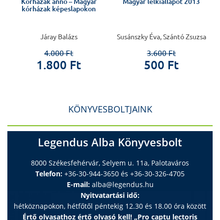
Kórházak anno – Magyar
Magyar lelkiállapot 2013
kórházak képeslapokon
Járay Balázs
Susánszky Éva, Szántó Zsuzsa
4.000 Ft
3.600 Ft
1.800 Ft
500 Ft
KÖNYVESBOLTJAINK
Legendus Alba Könyvesbolt
8000 Székesfehérvár, Selyem u. 11a, Palotaváros
Telefon:
+36-30-944-3650 és +36-30-326-4705
E-mail:
alba@legendus.hu
Nyitvatartási idő:
hétköznapokon, hétfőtől péntekig 12.30 és 18.00 óra között
Értő olvasathoz értő olvasó kell! „Pro captu lectoris