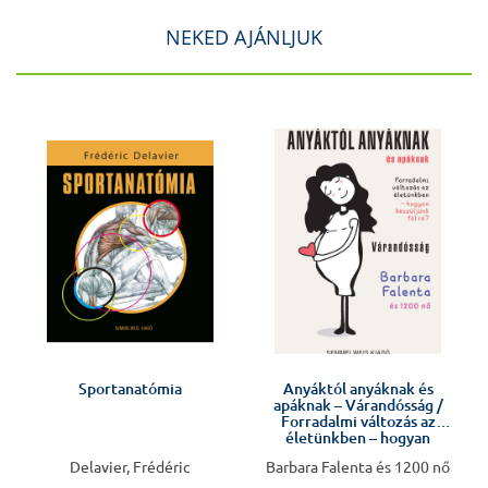
NEKED AJÁNLJUK
J
Sportanatómia
Anyáktól anyáknak és
apáknak – Várandósság /
Forradalmi változás az
életünkben – hogyan
készüljünk fel rá?
Delavier, Frédéric
Barbara Falenta és 1200 nő