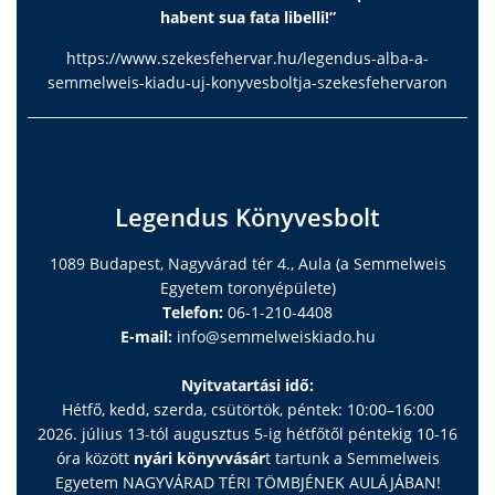
habent sua fata libelli!”
https://www.szekesfehervar.hu/legendus-alba-a-
semmelweis-kiadu-uj-konyvesboltja-szekesfehervaron
Legendus Könyvesbolt
1089 Budapest, Nagyvárad tér 4., Aula (a Semmelweis
Egyetem toronyépülete)
Telefon:
06-1-210-4408
E-mail:
info@semmelweiskiado.hu
Nyitvatartási idő:
Hétfő, kedd, szerda, csütörtök, péntek: 10:00–16:00
2026. július 13-tól augusztus 5-ig hétfőtől péntekig 10-16
óra között
nyári könyvvásár
t tartunk a Semmelweis
Egyetem NAGYVÁRAD TÉRI TÖMBJÉNEK AULÁJÁBAN!