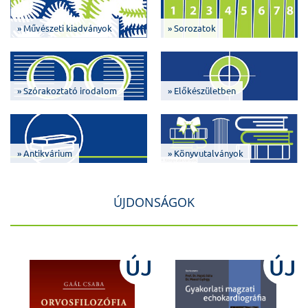
» Művészeti kiadványok
» Sorozatok
» Szórakoztató irodalom
» Előkészületben
» Antikvárium
» Könyvutalványok
ÚJDONSÁGOK
J
ÚJ
ÚJ