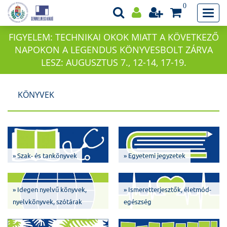
0
FIGYELEM: TECHNIKAI OKOK MIATT A KÖVETKEZŐ
NAPOKON A LEGENDUS KÖNYVESBOLT ZÁRVA
LESZ: AUGUSZTUS 7., 12-14, 17-19.
KÖNYVEK
» Szak- és tankönyvek
» Egyetemi jegyzetek
» Idegen nyelvű könyvek,
» Ismeretterjesztők, életmód-
nyelvkönyvek, szótárak
egészség