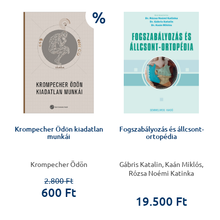
%
,
Krompecher Ödön kiadatlan
Fogszabályozás és állcsont-
munkái
ortopédia
Krompecher Ödön
Gábris Katalin, Kaán Miklós,
Rózsa Noémi Katinka
2.800 Ft
600 Ft
19.500 Ft