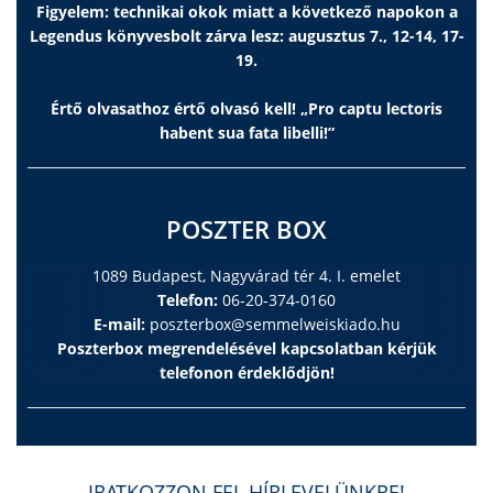
Figyelem: technikai okok miatt a következő napokon a
Legendus könyvesbolt zárva lesz: augusztus 7., 12-14, 17-
19.
Értő olvasathoz értő olvasó kell! „Pro captu lectoris
habent sua fata libelli!”
POSZTER BOX
1089 Budapest, Nagyvárad tér 4. I. emelet
Telefon:
06-20-374-0160
E-mail:
poszterbox@semmelweiskiado.hu
Poszterbox megrendelésével kapcsolatban kérjük
telefonon érdeklődjön!
IRATKOZZON FEL HÍRLEVELÜNKRE!