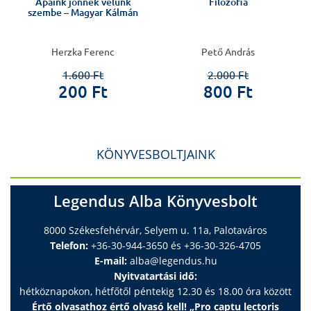
Apáink jönnek velünk
Filozófia
szembe – Magyar Kálmán
Herzka Ferenc
Pető András
1.600 Ft
2.000 Ft
200 Ft
800 Ft
KÖNYVESBOLTJAINK
Legendus Alba Könyvesbolt
8000 Székesfehérvár, Selyem u. 11a, Palotaváros
Telefon:
+36-30-944-3650 és +36-30-326-4705
E-mail:
alba@legendus.hu
Nyitvatartási idő:
hétköznapokon, hétfőtől péntekig 12.30 és 18.00 óra között
Értő olvasathoz értő olvasó kell! „Pro captu lectoris