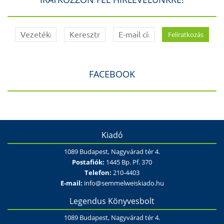
FACEBOOK
Kiadó
1089 Budapest, Nagyvárad tér 4.
Postafiók:
1445 Bp. Pf. 370
Telefon:
210-4403
E-mail:
info@semmelweiskiado.hu
Legendus Könyvesbolt
1089 Budapest, Nagyvárad tér 4.