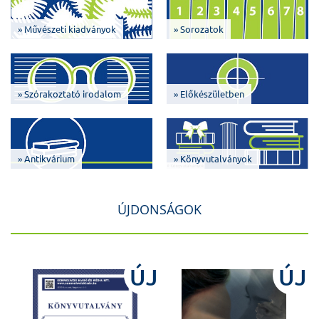
» Művészeti kiadványok
» Sorozatok
» Szórakoztató irodalom
» Előkészületben
» Antikvárium
» Könyvutalványok
ÚJDONSÁGOK
J
ÚJ
ÚJ