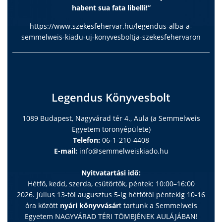
habent sua fata libelli!”
https://www.szekesfehervar.hu/legendus-alba-a-
semmelweis-kiadu-uj-konyvesboltja-szekesfehervaron
Legendus Könyvesbolt
1089 Budapest, Nagyvárad tér 4., Aula (a Semmelweis
Egyetem toronyépülete)
Telefon:
06-1-210-4408
E-mail:
info@semmelweiskiado.hu
Nyitvatartási idő:
Hétfő, kedd, szerda, csütörtök, péntek: 10:00–16:00
2026. július 13-tól augusztus 5-ig hétfőtől péntekig 10-16
óra között
nyári könyvvásár
t tartunk a Semmelweis
Egyetem NAGYVÁRAD TÉRI TÖMBJÉNEK AULÁJÁBAN!