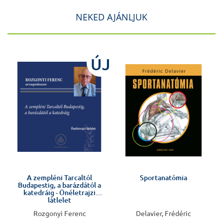
NEKED AJÁNLJUK
J
ÚJ
Előkészületben
A zempléni Tarcaltól
Sportanatómia
Budapestig, a barázdától a
katedráig - Önéletrajzi
látlelet
Rozgonyi Ferenc
Delavier, Frédéric