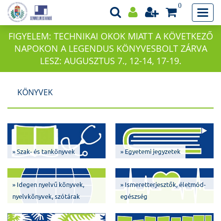
0
FIGYELEM: TECHNIKAI OKOK MIATT A KÖVETKEZŐ
NAPOKON A LEGENDUS KÖNYVESBOLT ZÁRVA
LESZ: AUGUSZTUS 7., 12-14, 17-19.
KÖNYVEK
» Szak- és tankönyvek
» Egyetemi jegyzetek
» Idegen nyelvű könyvek,
» Ismeretterjesztők, életmód-
nyelvkönyvek, szótárak
egészség