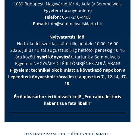
1089 Budapest, Nagyvárad tér 4., Aula (a Semmelweis
Egyetem toronyépülete)
Telefon:
06-1-210-4408
E-mail:
info@semmelweiskiado.hu
Nyitvatartási idő:
Hétfő, kedd, szerda, csütörtök, péntek: 10:00–16:00
2026. július 13-tól augusztus 5-ig hétfőtől péntekig 10-16
óra között
nyári könyvvásár
t tartunk a Semmelweis
Egyetem NAGYVÁRAD TÉRI TÖMBJÉNEK AULÁJÁBAN!
Figyelem: technikai okok miatt a következő napokon a
Legendus könyvesbolt zárva lesz: augusztus 7., 12-14, 17-
19.
Értő olvasathoz értő olvasó kell! „Pro captu lectoris
habent sua fata libelli!”
IRATKOZZON FEL HÍRLEVELÜNKRE!