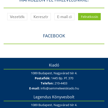
FACEBOOK
Kiadó
1089 Budapest, Nagyvárad tér 4.
Postafiók:
1445 Bp. Pf. 370
Telefon:
210-4403
E-mail:
info@semmelweiskiado.hu
Legendus Könyvesbolt
1089 Budapest, Nagyvárad tér 4.