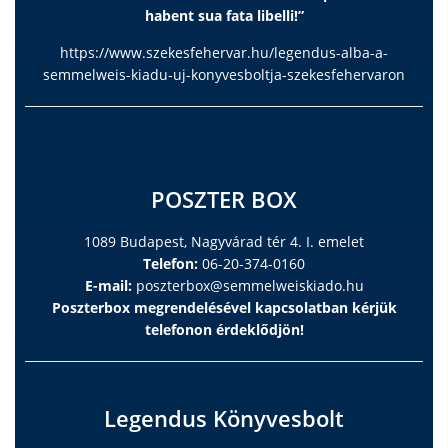
habent sua fata libelli!”
https://www.szekesfehervar.hu/legendus-alba-a-
semmelweis-kiadu-uj-konyvesboltja-szekesfehervaron
POSZTER BOX
1089 Budapest, Nagyvárad tér 4. I. emelet
Telefon:
06-20-374-0160
E-mail:
poszterbox@semmelweiskiado.hu
Poszterbox megrendelésével kapcsolatban kérjük
telefonon érdeklődjön!
Legendus Könyvesbolt