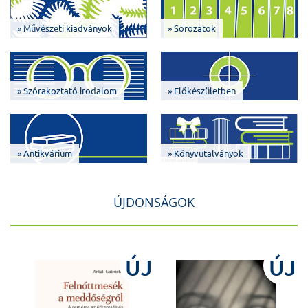
» Művészeti kiadványok
» Sorozatok
» Szórakoztató irodalom
» Előkészületben
» Antikvárium
» Könyvutalványok
ÚJDONSÁGOK
J
ÚJ
ÚJ