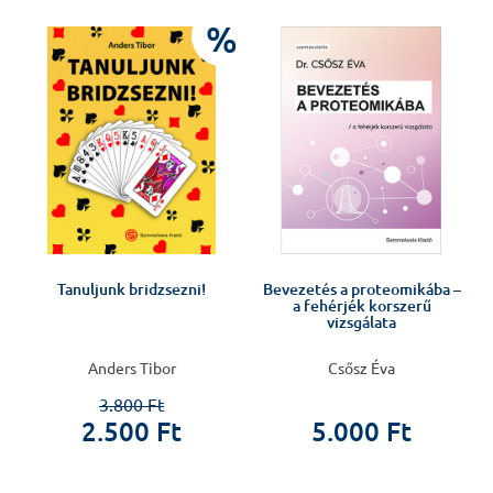
%
n
Tanuljunk bridzsezni!
Bevezetés a proteomikába –
a fehérjék korszerű
vizsgálata
Anders Tibor
Csősz Éva
3.800 Ft
2.500 Ft
5.000 Ft