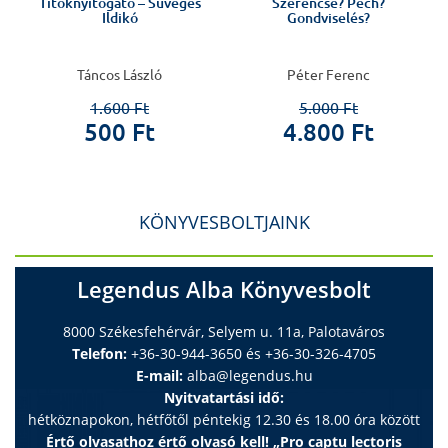
Titoknyitogató – Süveges
Szerencse? Pech?
Ildikó
Gondviselés?
Táncos László
Péter Ferenc
1.600 Ft
5.000 Ft
500 Ft
4.800 Ft
KÖNYVESBOLTJAINK
Legendus Alba Könyvesbolt
8000 Székesfehérvár, Selyem u. 11a, Palotaváros
Telefon:
+36-30-944-3650 és +36-30-326-4705
E-mail:
alba@legendus.hu
Nyitvatartási idő:
hétköznapokon, hétfőtől péntekig 12.30 és 18.00 óra között
Értő olvasathoz értő olvasó kell! „Pro captu lectoris