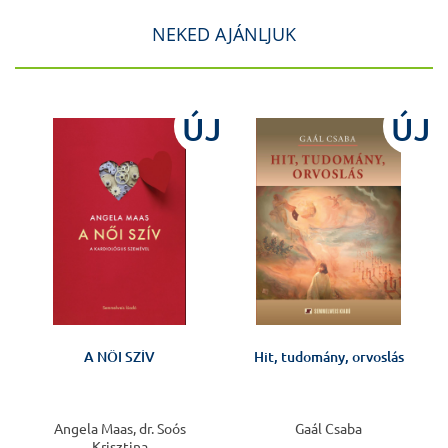
NEKED AJÁNLJUK
ÚJ
ÚJ
A NŐI SZÍV
Hit, tudomány, orvoslás
Angela Maas, dr. Soós
Gaál Csaba
Krisztina