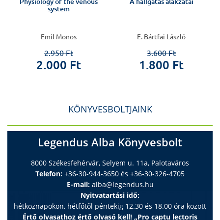
Physiology of the venous
A hallgatás alakzatai
system
Emil Monos
E. Bártfai László
2.950 Ft
3.600 Ft
2.000 Ft
1.800 Ft
KÖNYVESBOLTJAINK
Legendus Alba Könyvesbolt
8000 Székesfehérvár, Selyem u. 11a, Palotaváros
Telefon:
+36-30-944-3650 és +36-30-326-4705
E-mail:
alba@legendus.hu
Nyitvatartási idő:
hétköznapokon, hétfőtől péntekig 12.30 és 18.00 óra között
Értő olvasathoz értő olvasó kell! „Pro captu lectoris