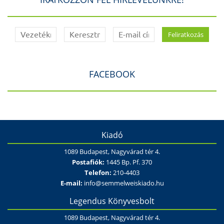
FACEBOOK
Kiadó
1089 Budapest, Nagyvárad tér 4.
Postafiók:
1445 Bp. Pf. 370
Telefon:
210-4403
E-mail:
info@semmelweiskiado.hu
Legendus Könyvesbolt
1089 Budapest, Nagyvárad tér 4.