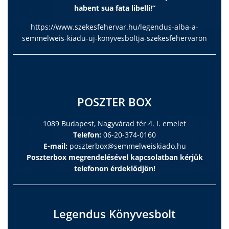
habent sua fata libelli!”
https://www.szekesfehervar.hu/legendus-alba-a-
semmelweis-kiadu-uj-konyvesboltja-szekesfehervaron
POSZTER BOX
1089 Budapest, Nagyvárad tér 4. I. emelet
Telefon:
06-20-374-0160
E-mail:
poszterbox@semmelweiskiado.hu
Poszterbox megrendelésével kapcsolatban kérjük
telefonon érdeklődjön!
Legendus Könyvesbolt