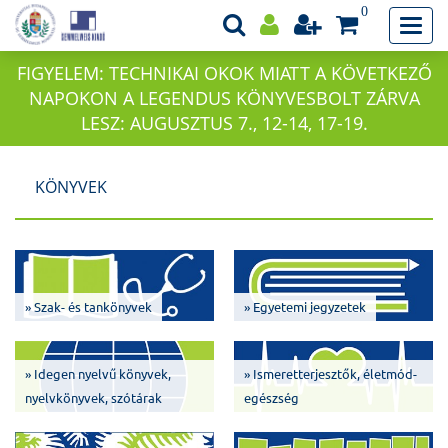
0
FIGYELEM: TECHNIKAI OKOK MIATT A KÖVETKEZŐ
NAPOKON A LEGENDUS KÖNYVESBOLT ZÁRVA
LESZ: AUGUSZTUS 7., 12-14, 17-19.
KÖNYVEK
» Szak- és tankönyvek
» Egyetemi jegyzetek
» Idegen nyelvű könyvek,
» Ismeretterjesztők, életmód-
nyelvkönyvek, szótárak
egészség