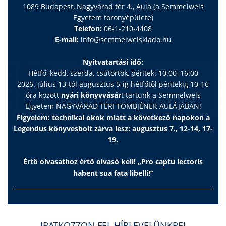
1089 Budapest, Nagyvárad tér 4., Aula (a Semmelweis
Egyetem toronyépülete)
Telefon:
06-1-210-4408
E-mail:
info@semmelweiskiado.hu
Nyitvatartási idő:
Hétfő, kedd, szerda, csütörtök, péntek: 10:00–16:00
2026. július 13-tól augusztus 5-ig hétfőtől péntekig 10-16
óra között
nyári könyvvásár
t tartunk a Semmelweis
Egyetem NAGYVÁRAD TÉRI TÖMBJÉNEK AULÁJÁBAN!
Figyelem: technikai okok miatt a következő napokon a
Legendus könyvesbolt zárva lesz: augusztus 7., 12-14, 17-
19.
Értő olvasathoz értő olvasó kell! „Pro captu lectoris
habent sua fata libelli!”
IRATKOZZON FEL HÍRLEVELÜNKRE!