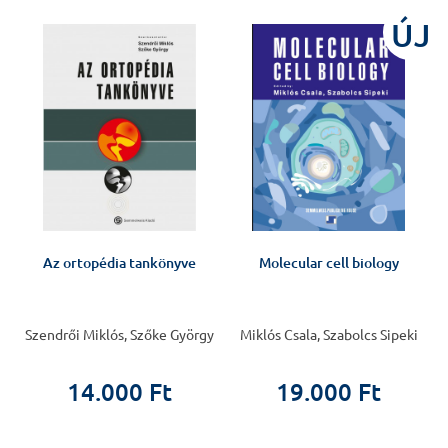
ÚJ
Az ortopédia tankönyve
Molecular cell biology
s
Szendrői Miklós, Szőke György
Miklós Csala, Szabolcs Sipeki
14.000 Ft
19.000 Ft