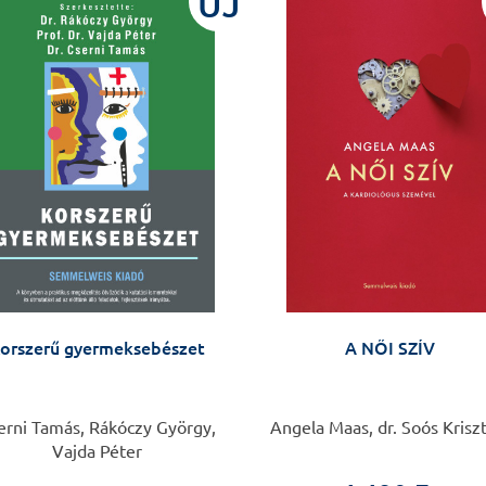
ÚJ
orszerű gyermeksebészet
A NŐI SZÍV
erni Tamás, Rákóczy György,
Angela Maas, dr. Soós Krisz
Vajda Péter