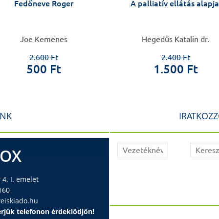
Fedőneve Roger
A palliatív ellátás alapja
Joe Kemenes
Hegedűs Katalin dr.
2.600 Ft
2.400 Ft
500 Ft
1.500 Ft
INK
IRATKOZZ
BOX
4. I. emelet
160
iskiado.hu
rjük telefonon érdeklődjön!