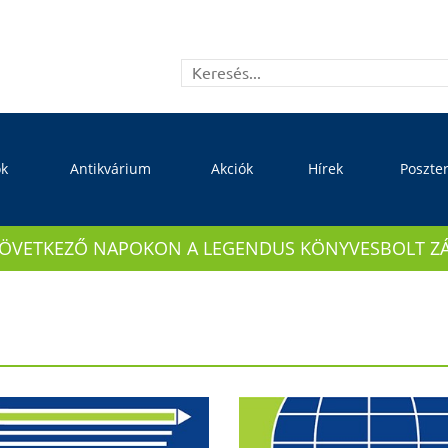
ok
Antikvárium
Akciók
Hírek
Poszte
KÖVETKEZŐ NAPOKON A LEGENDUS KÖNYVESBOLT ZÁRVA