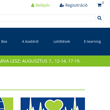
0
Belépés
Regisztráció
r Box
A kiadóról
Letöltések
E-learning
 LESZ: AUGUSZTUS 7., 12-14, 17-19.