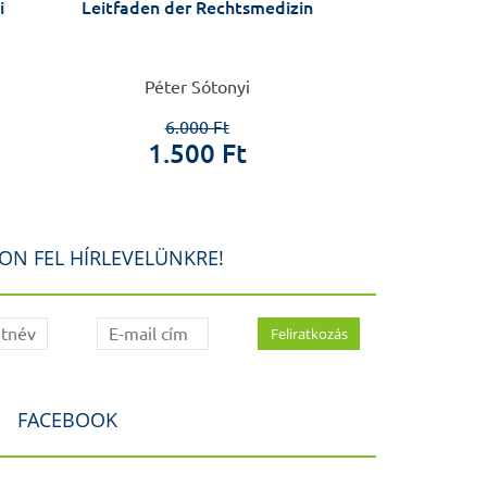
i
Leitfaden der Rechtsmedizin
Mákvi
Péter Sótonyi
Polgá
6.000 Ft
2.8
1.500 Ft
80
ON FEL HÍRLEVELÜNKRE!
FACEBOOK