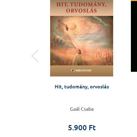
ületben
ltól Budapestig,
Hit, tudomány, orvoslás
a katedráig -
i látlelet
i Ferenc
Gaál Csaba
ületben
5.900 Ft