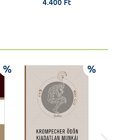
4.400 Ft
%
%