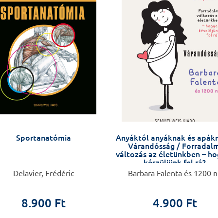
Sportanatómia
Anyáktól anyáknak és apák
Várandósság / Forradalm
változás az életünkben – h
készüljünk fel rá?
Delavier, Frédéric
Barbara Falenta és 1200 
8.900 Ft
4.900 Ft