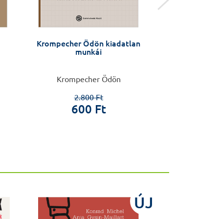
Krompecher Ödön kiadatlan
Pozitív megk
munkái
betegs
Krompecher Ödön
Dan Bilsker – Joti
Goldner, Percz
2.800 Ft
600 Ft
2.9
1.8
ÚJ