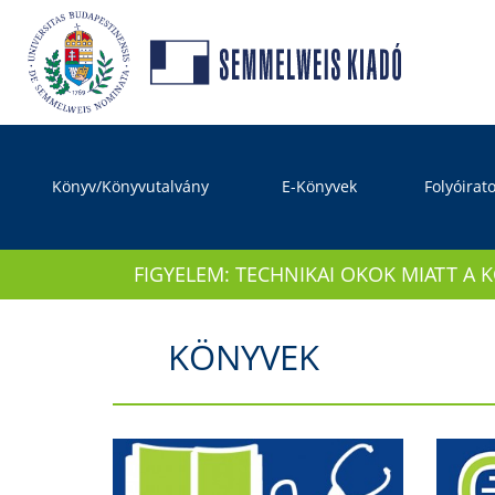
Könyv/Könyvutalvány
E-Könyvek
Folyóirat
FIGYELEM: TECHNIKAI OKOK MIATT A 
KÖNYVEK