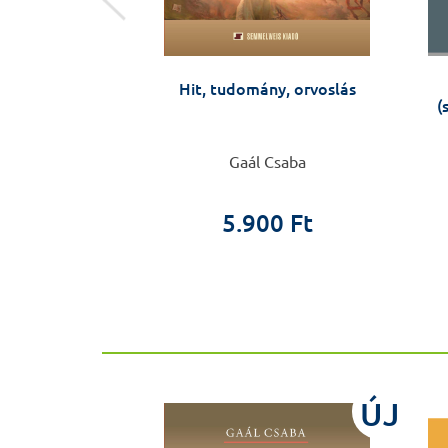
-n túl van
Hit, tudomány, orvoslás
(
n, Oszvald Péter
Gaál Csaba
0 Ft
0 Ft
5.900 Ft
ÚJ
ÚJ