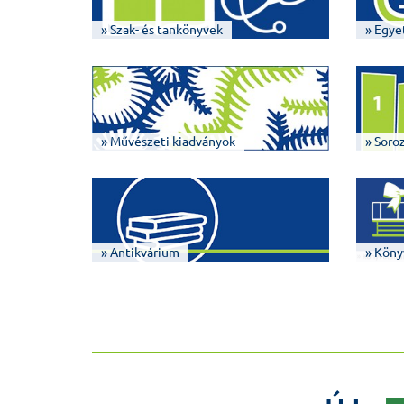
» Szak- és tankönyvek
» Egye
» Művészeti kiadványok
» Soro
» Antikvárium
» Köny