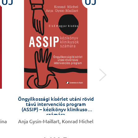
ÚJ
ÚJ
Öngyilkossági kísérlet utáni rövid
Könyvutalv
távú intervenciós program
(ASSIP) – kézikönyv klinikusok
számára
tina
Anja Gysin-Maillart, Konrad Michel
5.0