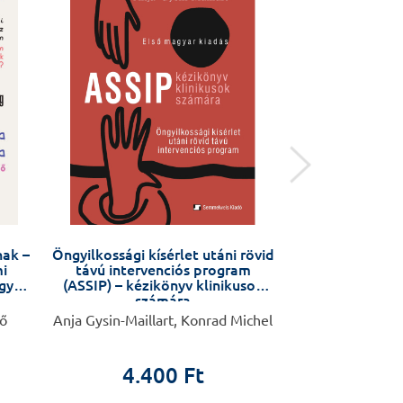
nak –
Öngyilkossági kísérlet utáni rövid
Mondd ki, hog
i
távú intervenciós program
ogyan
(ASSIP) – kézikönyv klinikusok
számára
nő
Anja Gysin-Maillart, Konrad Michel
Nemes Krisztina
4.400 Ft
2.9