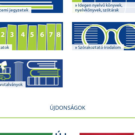
» Idegen nyelvű könyvek,
temi jegyzetek
nyelvkönyvek, szótárak
zatok
» Szórakoztató irodalom
vutalványok
ÚJDONSÁGOK