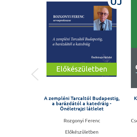
ÚJ
ÚJ
Előkészületben
a 3. Bevezetés a
A zempléni Tarcaltól Budapestig,
K
szeranalízisbe
a barázdától a katedráig -
Önéletrajzi látlelet
in Krisztina, Dr.
Rozgonyi Ferenc
Cs
bor, Tóth Gergő,
Előkészületben
s Anikó