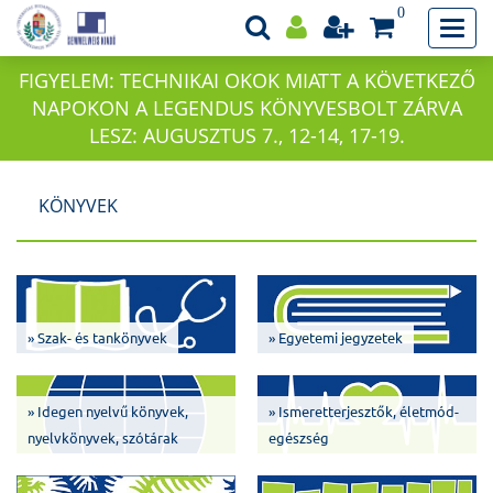
0
FIGYELEM: TECHNIKAI OKOK MIATT A KÖVETKEZŐ
NAPOKON A LEGENDUS KÖNYVESBOLT ZÁRVA
LESZ: AUGUSZTUS 7., 12-14, 17-19.
KÖNYVEK
» Szak- és tankönyvek
» Egyetemi jegyzetek
» Idegen nyelvű könyvek,
» Ismeretterjesztők, életmód-
nyelvkönyvek, szótárak
egészség