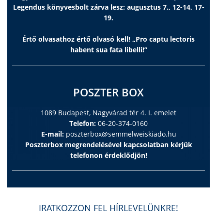
Legendus könyvesbolt zárva lesz: augusztus 7., 12-14, 17-
19.
Értő olvasathoz értő olvasó kell! „Pro captu lectoris
habent sua fata libelli!”
POSZTER BOX
1089 Budapest, Nagyvárad tér 4. I. emelet
Telefon:
06-20-374-0160
E-mail:
poszterbox@semmelweiskiado.hu
Poszterbox megrendelésével kapcsolatban kérjük
telefonon érdeklődjön!
IRATKOZZON FEL HÍRLEVELÜNKRE!