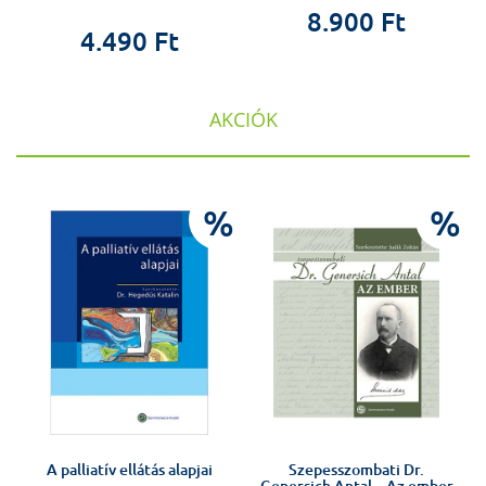
8.900 Ft
4.490 Ft
AKCIÓK
%
%
%
A palliatív ellátás alapjai
Szepesszombati Dr.