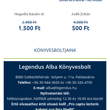
Genersich Antal – Az ember
Hegedűs Katalin dr.
Judik Zoltán
2.400 Ft
4.000 Ft
1.500 Ft
500 Ft
KÖNYVESBOLTJAINK
Legendus Alba Könyvesbolt
8000 Székesfehérvár, Selyem u. 11a, Palotaváros
Telefon:
+36-30-944-3650 és +36-30-326-4705
E-mail:
alba@legendus.hu
Nyitvatartási idő:
hétköznapokon, hétfőtől péntekig 12.30 és 18.00 óra között
Értő olvasathoz értő olvasó kell! „Pro captu lectoris
habent sua fata libelli!”