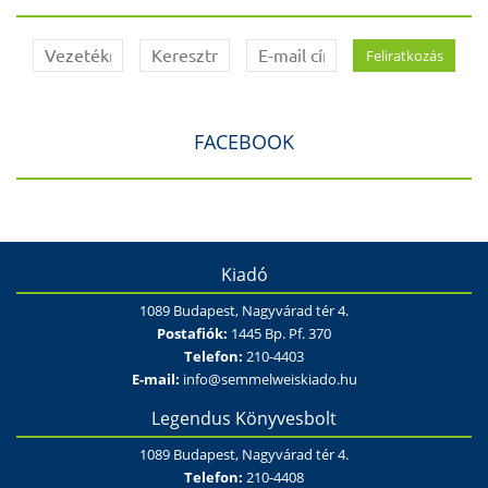
FACEBOOK
Kiadó
1089 Budapest, Nagyvárad tér 4.
Postafiók:
1445 Bp. Pf. 370
Telefon:
210-4403
E-mail:
info@semmelweiskiado.hu
Legendus Könyvesbolt
1089 Budapest, Nagyvárad tér 4.
Telefon:
210-4408