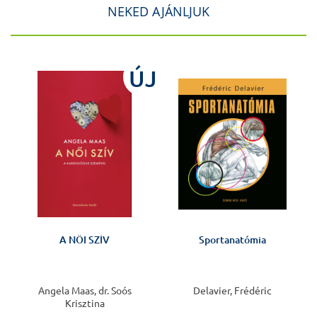
NEKED AJÁNLJUK
J
ÚJ
A NŐI SZÍV
Sportanatómia
Angela Maas, dr. Soós
Delavier, Frédéric
Krisztina