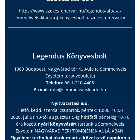
https://www.szekesfehervar.hu/legendus-alba-a-
semmelweis-kiadu-uj-konyvesboltja-szekesfehervaron
Legendus Könyvesbolt
1089 Budapest, Nagyvárad tér 4., Aula (a Semmelweis
Egyetem toronyépülete)
Telefon:
06-1-210-4408
E-mail:
info@semmelweiskiado.hu
Nyitvatartási idő:
Hétfő, kedd, szerda, csütörtök, péntek: 10:00–16:00
2026. július 13-tól augusztus 5-ig hétfőtől péntekig 10-16
óra között
nyári könyvvásár
t tartunk a Semmelweis
Egyetem NAGYVÁRAD TÉRI TÖMBJÉNEK AULÁJÁBAN!
Figyelem: technikai okok miatt a következő napokon a