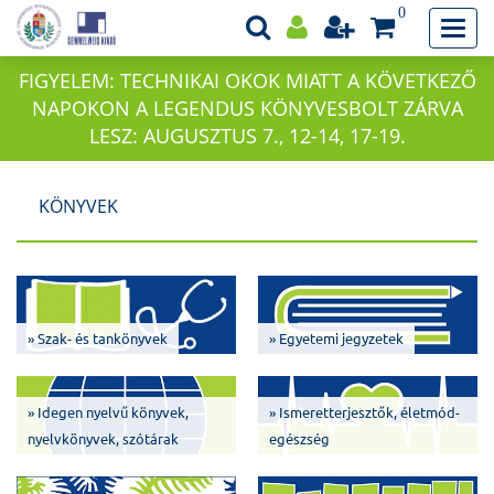
0
FIGYELEM: TECHNIKAI OKOK MIATT A KÖVETKEZŐ
NAPOKON A LEGENDUS KÖNYVESBOLT ZÁRVA
LESZ: AUGUSZTUS 7., 12-14, 17-19.
KÖNYVEK
» Szak- és tankönyvek
» Egyetemi jegyzetek
» Idegen nyelvű könyvek,
» Ismeretterjesztők, életmód-
nyelvkönyvek, szótárak
egészség