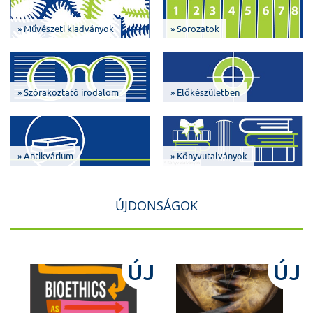
» Művészeti kiadványok
» Sorozatok
» Szórakoztató irodalom
» Előkészületben
» Antikvárium
» Könyvutalványok
ÚJDONSÁGOK
J
ÚJ
ÚJ