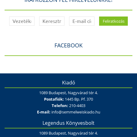
FACEBOOK
Kiadó
1089 Budapest, Nagyvárad tér 4.
Postafiók:
1445 Bp. Pf. 370
Telefon:
210-4403
E-mail:
info@semmelweiskiado.hu
Legendus Könyvesbolt
1089 Budapest, Nagyvárad tér 4.