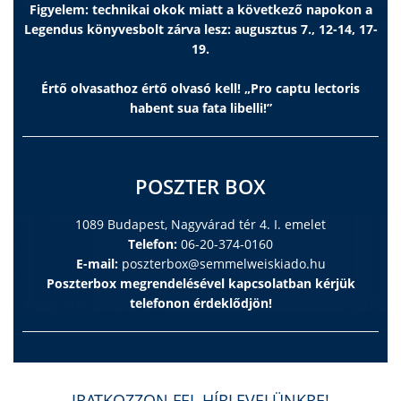
Figyelem: technikai okok miatt a következő napokon a
Legendus könyvesbolt zárva lesz: augusztus 7., 12-14, 17-
19.
Értő olvasathoz értő olvasó kell! „Pro captu lectoris
habent sua fata libelli!”
POSZTER BOX
1089 Budapest, Nagyvárad tér 4. I. emelet
Telefon:
06-20-374-0160
E-mail:
poszterbox@semmelweiskiado.hu
Poszterbox megrendelésével kapcsolatban kérjük
telefonon érdeklődjön!
IRATKOZZON FEL HÍRLEVELÜNKRE!