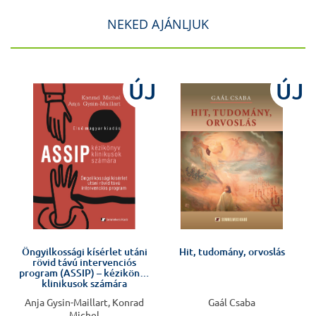
NEKED AJÁNLJUK
ÚJ
ÚJ
!
Öngyilkossági kísérlet utáni
Hit, tudomány, orvoslás
rövid távú intervenciós
program (ASSIP) – kézikönyv
klinikusok számára
Anja Gysin-Maillart, Konrad
Gaál Csaba
Michel