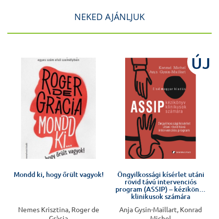
NEKED AJÁNLJUK
ÚJ
Mondd ki, hogy őrült vagyok!
Öngyilkossági kísérlet utáni
rövid távú intervenciós
program (ASSIP) – kézikönyv
klinikusok számára
Nemes Krisztina, Roger de
Anja Gysin-Maillart, Konrad
Gràcia
Michel