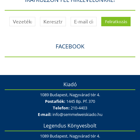
FACEBOOK
Kiadó
1089 Budapest, Nagyvárad tér 4.
Postafiók:
1445 Bp. Pf. 370
Telefon:
210-4403
E-mail:
info@semmelweiskiado.hu
Legendus Könyvesbolt
1089 Budapest, Nagyvárad tér 4.