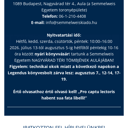
1089 Budapest, Nagyvárad tér 4., Aula (a Semmelweis
Egyetem toronyépülete)
Telefon:
06-1-210-4408
E-mail:
info@semmelweiskiado.hu
Nyitvatartási idő:
Hétfő, kedd, szerda, csütörtök, péntek: 10:00–16:00
2026. július 13-tól augusztus 5-ig hétfőtől péntekig 10-16
óra között
nyári könyvvásár
t tartunk a Semmelweis
Egyetem NAGYVÁRAD TÉRI TÖMBJÉNEK AULÁJÁBAN!
Figyelem: technikai okok miatt a következő napokon a
Legendus könyvesbolt zárva lesz: augusztus 7., 12-14, 17-
19.
Értő olvasathoz értő olvasó kell! „Pro captu lectoris
habent sua fata libelli!”
IRATKOZZON FEL HÍRLEVELÜNKRE!