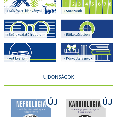
» Művészeti kiadványok
» Sorozatok
» Szórakoztató irodalom
» Előkészületben
» Antikvárium
» Könyvutalványok
ÚJDONSÁGOK
J
ÚJ
ÚJ