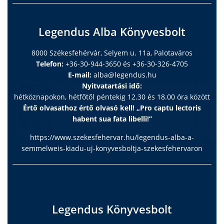
Legendus Alba Könyvesbolt
8000 Székesfehérvár, Selyem u. 11a, Palotaváros
Telefon:
+36-30-944-3650 és +36-30-326-4705
E-mail:
alba@legendus.hu
Nyitvatartási idő:
hétköznapokon, hétfőtől péntekig 12.30 és 18.00 óra között
Értő olvasathoz értő olvasó kell! „Pro captu lectoris
habent sua fata libelli!”
https://www.szekesfehervar.hu/legendus-alba-a-
semmelweis-kiadu-uj-konyvesboltja-szekesfehervaron
Legendus Könyvesbolt