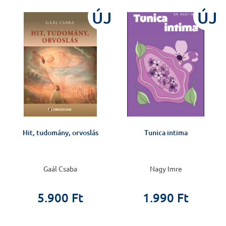
J
ÚJ
ÚJ
Hit, tudomány, orvoslás
Tunica intima
Gaál Csaba
Nagy Imre
5.900 Ft
1.990 Ft