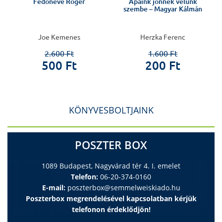
Fedőneve Roger
Apáink jönnek velünk
szembe – Magyar Kálmán
Joe Kemenes
Herzka Ferenc
2.600 Ft
1.600 Ft
500 Ft
200 Ft
KÖNYVESBOLTJAINK
POSZTER BOX
1089 Budapest, Nagyvárad tér 4. I. emelet
Telefon:
06-20-374-0160
E-mail:
poszterbox@semmelweiskiado.hu
Poszterbox megrendelésével kapcsolatban kérjük
telefonon érdeklődjön!