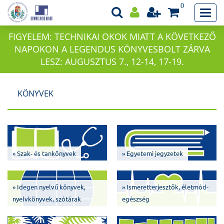
0
FIGYELEM: TECHNIKAI OKOK MIATT A KÖVETKEZŐ
NAPOKON A LEGENDUS KÖNYVESBOLT ZÁRVA
LESZ: AUGUSZTUS 7., 12-14, 17-19.
KÖNYVEK
» Szak- és tankönyvek
» Egyetemi jegyzetek
» Idegen nyelvű könyvek,
» Ismeretterjesztők, életmód-
nyelvkönyvek, szótárak
egészség