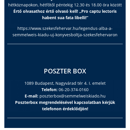
hétköznapokon, hétfőtől péntekig 12.30 és 18.00 óra között
Értő olvasathoz értő olvasó kell! „Pro captu lectoris
habent sua fata libelli!”
https://www.szekesfehervar.hu/legendus-alba-a-
semmelweis-kiadu-uj-konyvesboltja-szekesfehervaron
POSZTER BOX
1089 Budapest, Nagyvárad tér 4. I. emelet
Telefon:
06-20-374-0160
E-mail:
poszterbox@semmelweiskiado.hu
Poszterbox megrendelésével kapcsolatban kérjük
telefonon érdeklődjön!