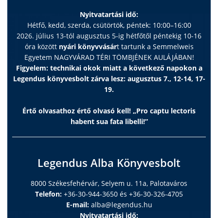
Nyitvatartási idő:
Hétfő, kedd, szerda, csütörtök, péntek: 10:00–16:00
2026. július 13-tól augusztus 5-ig hétfőtől péntekig 10-16
óra között
nyári könyvvásár
t tartunk a Semmelweis
Egyetem NAGYVÁRAD TÉRI TÖMBJÉNEK AULÁJÁBAN!
Figyelem: technikai okok miatt a következő napokon a
Legendus könyvesbolt zárva lesz: augusztus 7., 12-14, 17-
19.
Értő olvasathoz értő olvasó kell! „Pro captu lectoris
habent sua fata libelli!”
Legendus Alba Könyvesbolt
8000 Székesfehérvár, Selyem u. 11a, Palotaváros
Telefon:
+36-30-944-3650 és +36-30-326-4705
E-mail:
alba@legendus.hu
Nyitvatartási idő: