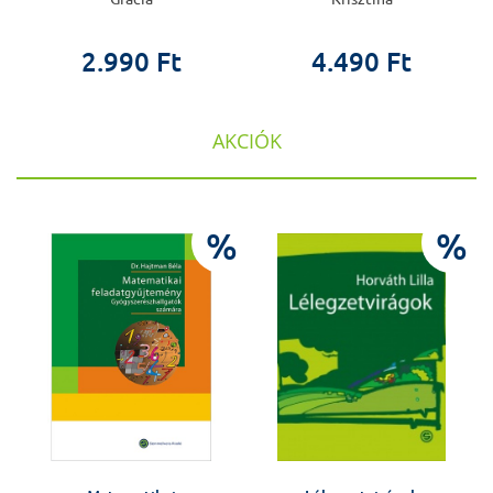
2.990 Ft
4.490 Ft
AKCIÓK
%
%
%