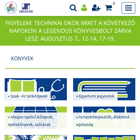
0
FIGYELEM: TECHNIKAI OKOK MIATT A KÖVETKEZŐ
NAPOKON A LEGENDUS KÖNYVESBOLT ZÁRVA
LESZ: AUGUSZTUS 7., 12-14, 17-19.
KÖNYVEK
» Szak- és tankönyvek
» Egyetemi jegyzetek
» Idegen nyelvű könyvek,
» Ismeretterjesztők, életmód-
nyelvkönyvek, szótárak
egészség