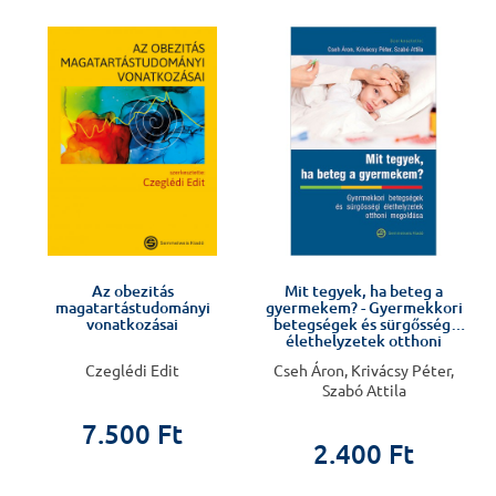
J
Az obezitás
Mit tegyek, ha beteg a
magatartástudományi
gyermekem? - Gyermekkori
vonatkozásai
betegségek és sürgősségi
élethelyzetek otthoni
megoldása
Czeglédi Edit
Cseh Áron, Krivácsy Péter,
Szabó Attila
7.500 Ft
2.400 Ft