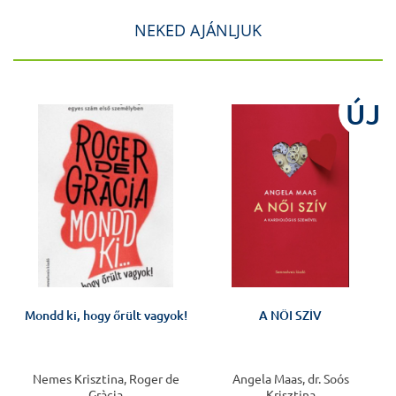
NEKED AJÁNLJUK
J
ÚJ
Mondd ki, hogy őrült vagyok!
A NŐI SZÍV
Nemes Krisztina, Roger de
Angela Maas, dr. Soós
Gràcia
Krisztina