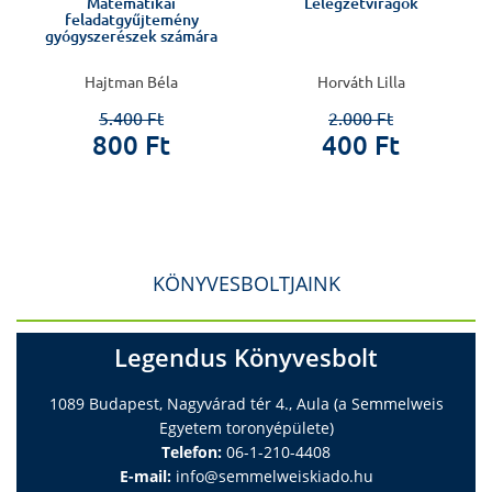
Matematikai
Lélegzetvirágok
feladatgyűjtemény
gyógyszerészek számára
Hajtman Béla
Horváth Lilla
5.400 Ft
2.000 Ft
800 Ft
400 Ft
KÖNYVESBOLTJAINK
Legendus Könyvesbolt
1089 Budapest, Nagyvárad tér 4., Aula (a Semmelweis
Egyetem toronyépülete)
Telefon:
06-1-210-4408
E-mail:
info@semmelweiskiado.hu