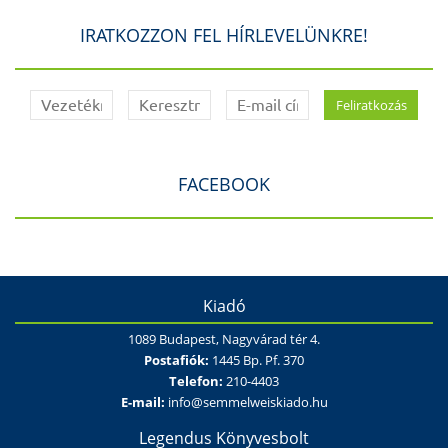
IRATKOZZON FEL HÍRLEVELÜNKRE!
FACEBOOK
Kiadó
1089 Budapest, Nagyvárad tér 4.
Postafiók:
1445 Bp. Pf. 370
Telefon:
210-4403
E-mail:
info@semmelweiskiado.hu
Legendus Könyvesbolt