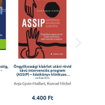
stig,
Öngyilkossági kísérlet utáni rövid
Anyáktól anyák
 -
távú intervenciós program
Várandósság
(ASSIP) – kézikönyv klinikusok
változás az éle
számára
készüljü
Anja Gysin-Maillart, Konrad Michel
Barbara Fale
4.400 Ft
4.9