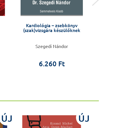
Kardiológia – zsebkönyv
Anyáktól anyák
(szak)vizsgára készülőknek
Várandósság
változás az éle
készüljü
Szegedi Nándor
Barbara Fale
6.260 Ft
4.9
ÚJ
ÚJ