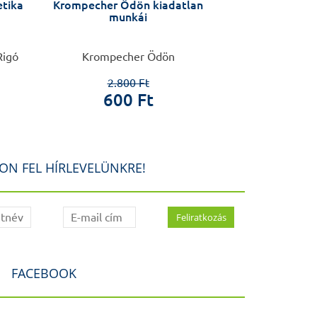
etika
Krompecher Ödön kiadatlan
Gyakorlati 
munkái
Rigó
Krompecher Ödön
Kárpáti Saro
Erz
2.800 Ft
600 Ft
14.0
3.0
ON FEL HÍRLEVELÜNKRE!
FACEBOOK