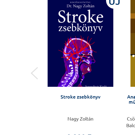
ÚJ
ÚJ
Semmelweis-
Stroke zsebkönyv
Ana
Horváth Attila
mű
Nagy Zoltán
Csö
0 Ft
Bal