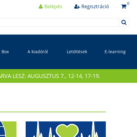
0
Belépés
Regisztráció
r Box
A kiadóról
Letöltések
E-learning
 LESZ: AUGUSZTUS 7., 12-14, 17-19.