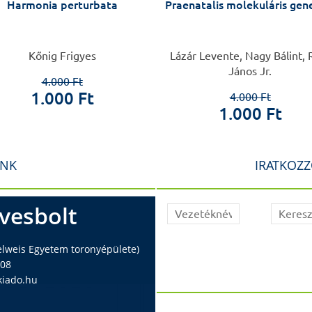
Harmonia perturbata
Praenatalis molekuláris gen
Kőnig Frigyes
Lázár Levente, Nagy Bálint, 
János Jr.
4.000 Ft
1.000 Ft
4.000 Ft
1.000 Ft
INK
IRATKOZZ
vesbolt
elweis Egyetem toronyépülete)
408
iado.hu