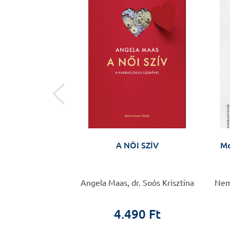
natómia
A NŐI SZÍV
Mo
 Frédéric
Angela Maas, dr. Soós Krisztina
Neme
0 Ft
4.490 Ft