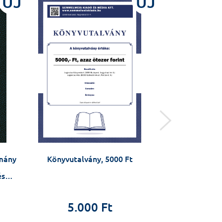
ÚJ
ÚJ
omány
Könyvutalvány, 5000 Ft
Gyermek-bő
kis
és
Csoma Zsanett 
5.000 Ft
Fe