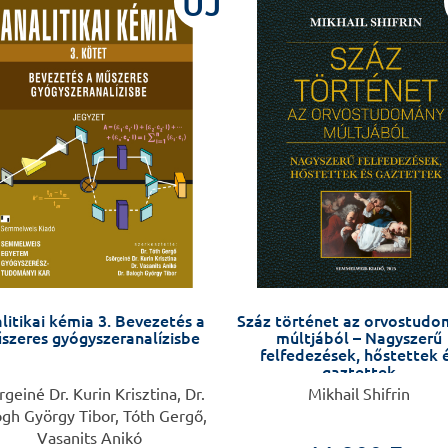
ÚJ
litikai kémia 3. Bevezetés a
Száz történet az orvostud
szeres gyógyszeranalízisbe
múltjából – Nagyszerű
felfedezések, hőstettek 
gaztettek
rgeiné Dr. Kurin Krisztina, Dr.
Mikhail Shifrin
ogh György Tibor, Tóth Gergő,
Vasanits Anikó