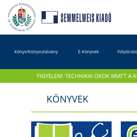
Könyv/Könyvutalvány
E-Könyvek
Folyóirat
FIGYELEM: TECHNIKAI OKOK MIATT A 
KÖNYVEK