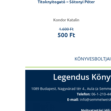
 – Papp Zoltán
Titoknyitogató – Sótonyi Péter
 László
Kondor Katalin
0 Ft
1.600 Ft
 Ft
500 Ft
KÖNYVESBOLTJA
Legendus Köny
1089 Budapest, Nagyvárad tér 4., Aula (a Semm
Telefon:
06-1-210-4
E-mail:
info@semmelweisk
Nyitvatartási idő: