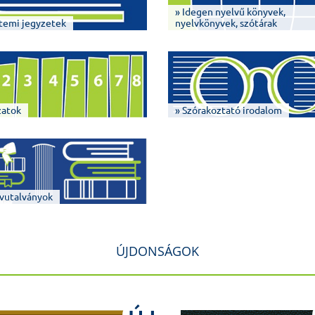
» Idegen nyelvű könyvek,
temi jegyzetek
nyelvkönyvek, szótárak
zatok
» Szórakoztató irodalom
vutalványok
ÚJDONSÁGOK