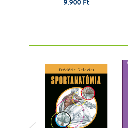
9.900 Ft
%