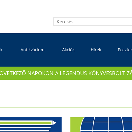
ok
Antikvárium
Akciók
Hírek
Poszte
KÖVETKEZŐ NAPOKON A LEGENDUS KÖNYVESBOLT ZÁRVA