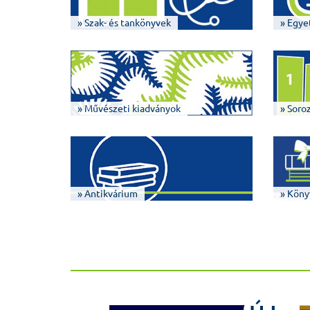
» Szak- és tankönyvek
» Egye
» Művészeti kiadványok
» Soro
» Antikvárium
» Köny