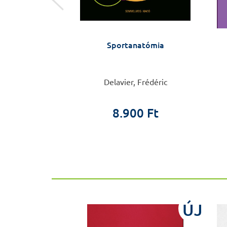
lyleírás
Sportanatómia
Csaba
Delavier, Frédéric
0 Ft
0 Ft
8.900 Ft
ÚJ