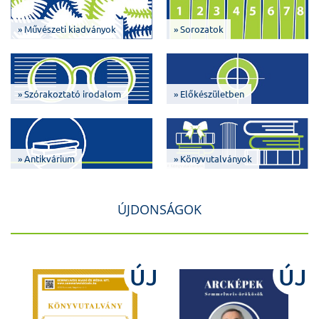
» Művészeti kiadványok
» Sorozatok
» Szórakoztató irodalom
» Előkészületben
» Antikvárium
» Könyvutalványok
ÚJDONSÁGOK
J
ÚJ
ÚJ