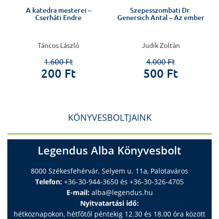
A katedra mesterei –
Szepesszombati Dr.
Cserháti Endre
Genersich Antal – Az ember
Táncos László
Judik Zoltán
1.600 Ft
4.000 Ft
200 Ft
500 Ft
KÖNYVESBOLTJAINK
Legendus Alba Könyvesbolt
8000 Székesfehérvár, Selyem u. 11a, Palotaváros
Telefon:
+36-30-944-3650 és +36-30-326-4705
E-mail:
alba@legendus.hu
Nyitvatartási idő:
hétköznapokon, hétfőtől péntekig 12.30 és 18.00 óra között