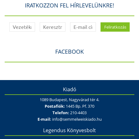
IRATKOZZON FEL HÍRLEVELÜNKRE!
FACEBOOK
Kiadó
1089 Budapest, Nagyvárad tér 4.
Postafiók:
1445 Bp. Pf. 370
Telefon:
210-4403
E-mail:
info@semmelweiskiado.hu
Legendus Könyvesbolt