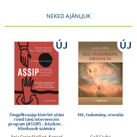
NEKED AJÁNLJUK
J
ÚJ
ÚJ
Öngyilkossági kísérlet utáni
Hit, tudomány, orvoslás
rövid távú intervenciós
program (ASSIP) – kézikönyv
klinikusok számára
Anja Gysin-Maillart, Konrad
Gaál Csaba