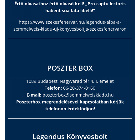
Értő olvasathoz értő olvasó kell! „Pro captu lectoris
habent sua fata libelli!”
https://www.szekesfehervar.hu/legendus-alba-a-
semmelweis-kiadu-uj-konyvesboltja-szekesfehervaron
POSZTER BOX
1089 Budapest, Nagyvárad tér 4. I. emelet
Telefon:
06-20-374-0160
E-mail:
poszterbox@semmelweiskiado.hu
Poszterbox megrendelésével kapcsolatban kérjük
telefonon érdeklődjön!
Legendus Könyvesbolt