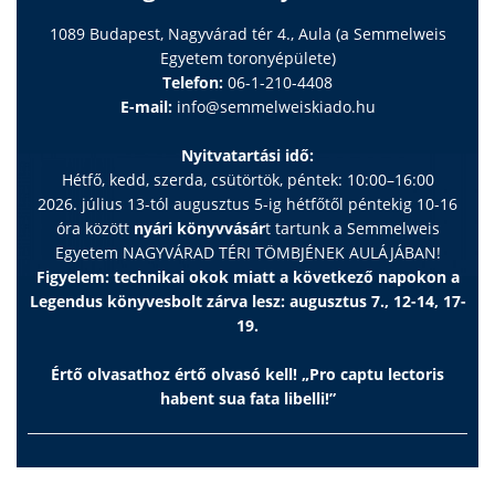
1089 Budapest, Nagyvárad tér 4., Aula (a Semmelweis
Egyetem toronyépülete)
Telefon:
06-1-210-4408
E-mail:
info@semmelweiskiado.hu
Nyitvatartási idő:
Hétfő, kedd, szerda, csütörtök, péntek: 10:00–16:00
2026. július 13-tól augusztus 5-ig hétfőtől péntekig 10-16
óra között
nyári könyvvásár
t tartunk a Semmelweis
Egyetem NAGYVÁRAD TÉRI TÖMBJÉNEK AULÁJÁBAN!
Figyelem: technikai okok miatt a következő napokon a
Legendus könyvesbolt zárva lesz: augusztus 7., 12-14, 17-
19.
Értő olvasathoz értő olvasó kell! „Pro captu lectoris
habent sua fata libelli!”