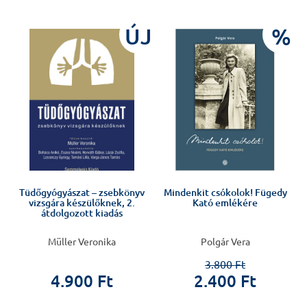
J
ÚJ
%
Tüdőgyógyászat – zsebkönyv
Mindenkit csókolok! Fügedy
vizsgára készülőknek, 2.
Kató emlékére
átdolgozott kiadás
Müller Veronika
Polgár Vera
3.800 Ft
4.900 Ft
2.400 Ft