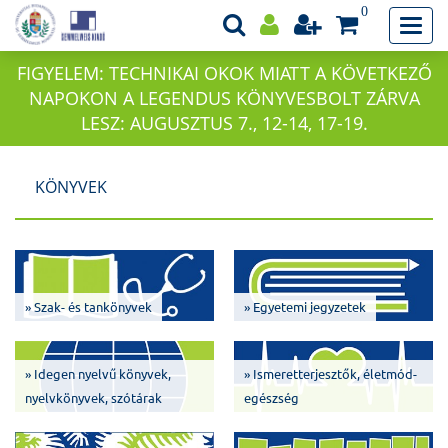
0
FIGYELEM: TECHNIKAI OKOK MIATT A KÖVETKEZŐ
NAPOKON A LEGENDUS KÖNYVESBOLT ZÁRVA
LESZ: AUGUSZTUS 7., 12-14, 17-19.
KÖNYVEK
» Szak- és tankönyvek
» Egyetemi jegyzetek
» Idegen nyelvű könyvek,
» Ismeretterjesztők, életmód-
nyelvkönyvek, szótárak
egészség