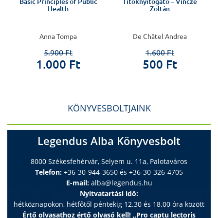
Basic Principles of Public
Titoknyitogató – Vincze
Health
Zoltán
Anna Tompa
De Châtel Andrea
5.900 Ft
1.600 Ft
1.000 Ft
500 Ft
KÖNYVESBOLTJAINK
Legendus Alba Könyvesbolt
8000 Székesfehérvár, Selyem u. 11a, Palotaváros
Telefon:
+36-30-944-3650 és +36-30-326-4705
E-mail:
alba@legendus.hu
Nyitvatartási idő:
hétköznapokon, hétfőtől péntekig 12.30 és 18.00 óra között
Értő olvasathoz értő olvasó kell! „Pro captu lectoris