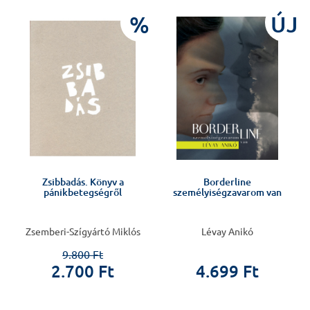
%
ÚJ
Zsibbadás. Könyv a
Borderline
pánikbetegségről
személyiségzavarom van
s
Zsemberi-Szígyártó Miklós
Lévay Anikó
9.800 Ft
2.700 Ft
4.699 Ft