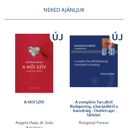
NEKED AJÁNLJUK
ÚJ
ÚJ
Előkészületben
A NŐI SZÍV
A zempléni Tarcaltól
Budapestig, a barázdától a
katedráig - Önéletrajzi
látlelet
Angela Maas, dr. Soós
Rozgonyi Ferenc
Krisztina