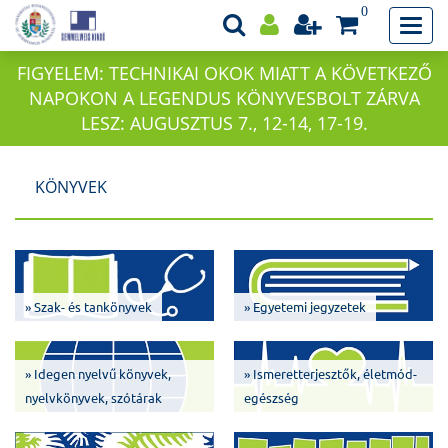
0
FIGYELEM: TECHNIKAI OKOK MIATT A KÖVETKEZŐ
NAPOKON A LEGENDUS KÖNYVESBOLT ZÁRVA
LESZ: AUGUSZTUS 7., 12-14, 17-19.
KÖNYVEK
» Szak- és tankönyvek
» Egyetemi jegyzetek
» Idegen nyelvű könyvek,
» Ismeretterjesztők, életmód-
nyelvkönyvek, szótárak
egészség