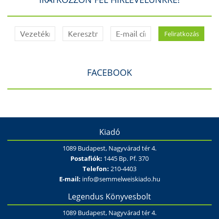
FACEBOOK
Kiadó
1089 Budapest, Nagyvárad tér 4.
Postafiók:
1445 Bp. Pf. 370
Telefon:
210-4403
E-mail:
info@semmelweiskiado.hu
Legendus Könyvesbolt
1089 Budapest, Nagyvárad tér 4.