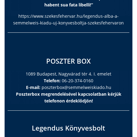
habent sua fata libelli!”
https://www.szekesfehervar.hu/legendus-alba-a-
semmelweis-kiadu-uj-konyvesboltja-szekesfehervaron
POSZTER BOX
1089 Budapest, Nagyvárad tér 4. I. emelet
Telefon:
06-20-374-0160
E-mail:
poszterbox@semmelweiskiado.hu
Poszterbox megrendelésével kapcsolatban kérjük
telefonon érdeklődjön!
Legendus Könyvesbolt