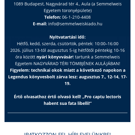
1089 Budapest, Nagyvárad tér 4., Aula (a Semmelweis
Egyetem toronyépülete)
Telefon:
06-1-210-4408
E-mail:
info@semmelweiskiado.hu
Nyitvatartási idő:
Hétfő, kedd, szerda, csütörtök, péntek: 10:00–16:00
2026. július 13-tól augusztus 5-ig hétfőtől péntekig 10-16
óra között
nyári könyvvásár
t tartunk a Semmelweis
Egyetem NAGYVÁRAD TÉRI TÖMBJÉNEK AULÁJÁBAN!
Figyelem: technikai okok miatt a következő napokon a
Legendus könyvesbolt zárva lesz: augusztus 7., 12-14, 17-
19.
Értő olvasathoz értő olvasó kell! „Pro captu lectoris
habent sua fata libelli!”
IRATKOZZON FEL HÍRLEVELÜNKRE!