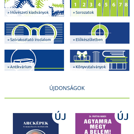
» Művészeti kiadványok
» Sorozatok
» Szórakoztató irodalom
» Előkészületben
» Antikvárium
» Könyvutalványok
ÚJDONSÁGOK
J
ÚJ
ÚJ