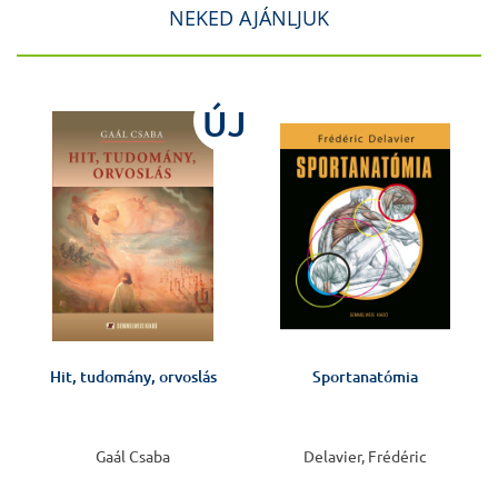
NEKED AJÁNLJUK
J
ÚJ
Hit, tudomány, orvoslás
Sportanatómia
Gaál Csaba
Delavier, Frédéric