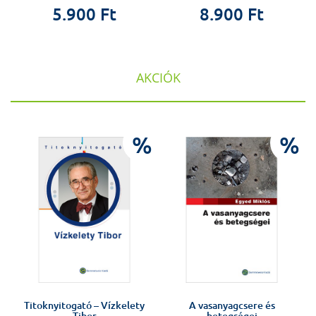
5.900 Ft
8.900 Ft
AKCIÓK
%
%
%
Titoknyitogató – Vízkelety
A vasanyagcsere és