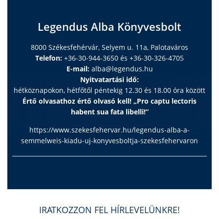
Legendus Alba Könyvesbolt
8000 Székesfehérvár, Selyem u. 11a, Palotaváros
Telefon:
+36-30-944-3650 és +36-30-326-4705
E-mail:
alba@legendus.hu
Nyitvatartási idő:
hétköznapokon, hétfőtől péntekig 12.30 és 18.00 óra között
Értő olvasathoz értő olvasó kell! „Pro captu lectoris
habent sua fata libelli!”
https://www.szekesfehervar.hu/legendus-alba-a-
semmelweis-kiadu-uj-konyvesboltja-szekesfehervaron
IRATKOZZON FEL HÍRLEVELÜNKRE!