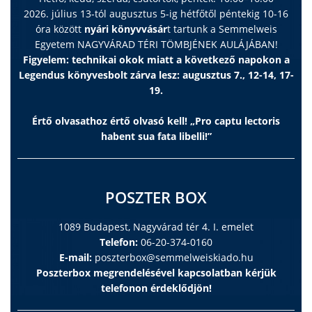
2026. július 13-tól augusztus 5-ig hétfőtől péntekig 10-16
óra között
nyári könyvvásár
t tartunk a Semmelweis
Egyetem NAGYVÁRAD TÉRI TÖMBJÉNEK AULÁJÁBAN!
Figyelem: technikai okok miatt a következő napokon a
Legendus könyvesbolt zárva lesz: augusztus 7., 12-14, 17-
19.
Értő olvasathoz értő olvasó kell! „Pro captu lectoris
habent sua fata libelli!”
POSZTER BOX
1089 Budapest, Nagyvárad tér 4. I. emelet
Telefon:
06-20-374-0160
E-mail:
poszterbox@semmelweiskiado.hu
Poszterbox megrendelésével kapcsolatban kérjük
telefonon érdeklődjön!