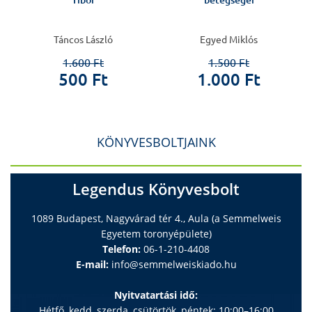
Tibor
betegségei
Táncos László
Egyed Miklós
1.600 Ft
1.500 Ft
500 Ft
1.000 Ft
KÖNYVESBOLTJAINK
Legendus Könyvesbolt
1089 Budapest, Nagyvárad tér 4., Aula (a Semmelweis
Egyetem toronyépülete)
Telefon:
06-1-210-4408
E-mail:
info@semmelweiskiado.hu
Nyitvatartási idő:
Hétfő, kedd, szerda, csütörtök, péntek: 10:00–16:00