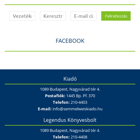
FACEBOOK
Kiadó
1089 Budapest, Nagyvárad tér 4.
Postafiók:
1445 Bp. Pf. 370
Telefon:
210-4403
E-mail:
info@semmelweiskiado.hu
Legendus Könyvesbolt
1089 Budapest, Nagyvárad tér 4.
Telefon:
210-4408