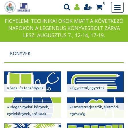
0
FIGYELEM: TECHNIKAI OKOK MIATT A KÖVETKEZŐ
NAPOKON A LEGENDUS KÖNYVESBOLT ZÁRVA
LESZ: AUGUSZTUS 7., 12-14, 17-19.
KÖNYVEK
» Szak- és tankönyvek
» Egyetemi jegyzetek
» Idegen nyelvű könyvek,
» Ismeretterjesztők, életmód-
nyelvkönyvek, szótárak
egészség