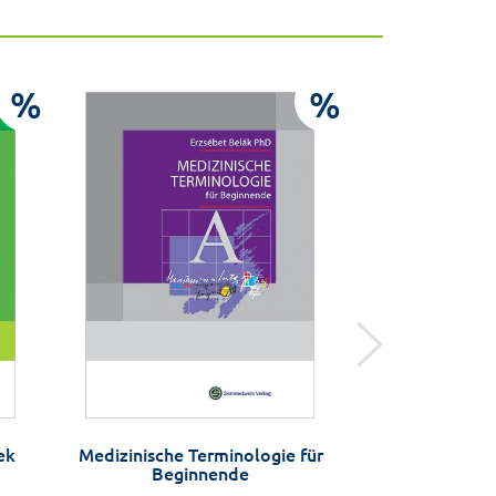
%
%
ek
Medizinische Terminologie für
Orvosnők Ma
Beginnende