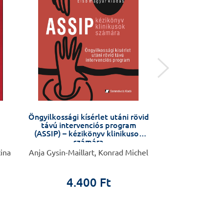
Öngyilkossági kísérlet utáni rövid
Anyáktól anyák
távú intervenciós program
Várandósság
(ASSIP) – kézikönyv klinikusok
változás az éle
számára
készüljü
tina
Anja Gysin-Maillart, Konrad Michel
Barbara Fale
4.400 Ft
4.9