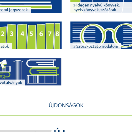
» Idegen nyelvű könyvek,
temi jegyzetek
nyelvkönyvek, szótárak
zatok
» Szórakoztató irodalom
vutalványok
ÚJDONSÁGOK