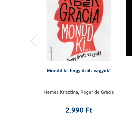
ny, orvoslás
Mondd ki, hogy őrült vagyok!
Csaba
Nemes Krisztina, Roger de Gràcia
0 Ft
2.990 Ft