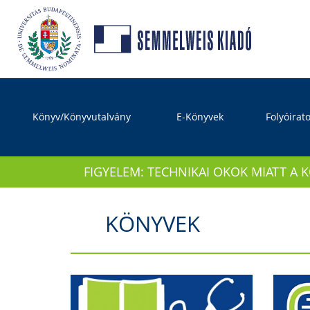
Könyv/Könyvutalvány
E-Könyvek
Folyóirat
FIGYELEM: TECHNIKAI OKOK MIATT A 
KÖNYVEK