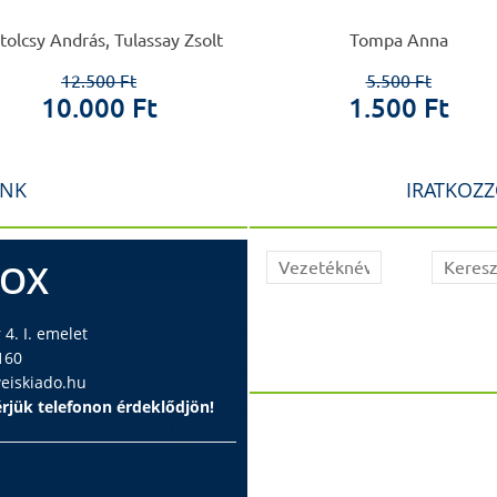
olcsy András, Tulassay Zsolt
Tompa Anna
12.500 Ft
5.500 Ft
10.000 Ft
1.500 Ft
INK
IRATKOZZ
BOX
4. I. emelet
160
iskiado.hu
rjük telefonon érdeklődjön!