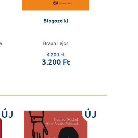
Blogozd ki
Sporta
a
Braun Lajos
Delavier
4.200 Ft
3.200 Ft
8.9
ÚJ
ÚJ