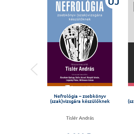
ÚJ
ÚJ
tának edzése,
Nefrológia – zsebkönyv
, bővített kiadás
(szak)vizsgára készülőknek
(s
 István
Tislér András