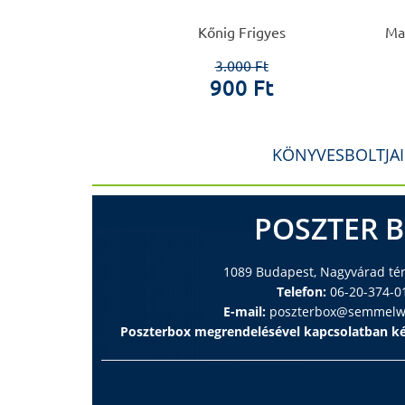
h Lilla
Kőnig Frigyes
Mat
0 Ft
3.000 Ft
 Ft
900 Ft
KÖNYVESBOLTJA
POSZTER 
1089 Budapest, Nagyvárad tér 
Telefon:
06-20-374-0
E-mail:
poszterbox@semmelwe
Poszterbox megrendelésével kapcsolatban ké