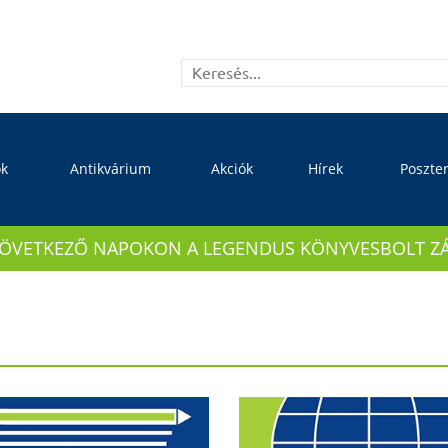
ok
Antikvárium
Akciók
Hírek
Poszte
KÖVETKEZŐ NAPOKON A LEGENDUS KÖNYVESBOLT ZÁRVA