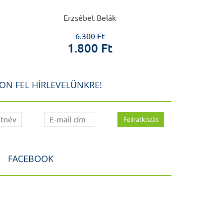
Erzsébet Belák
Győrff
6.300 Ft
3.3
1.800 Ft
60
ON FEL HÍRLEVELÜNKRE!
FACEBOOK