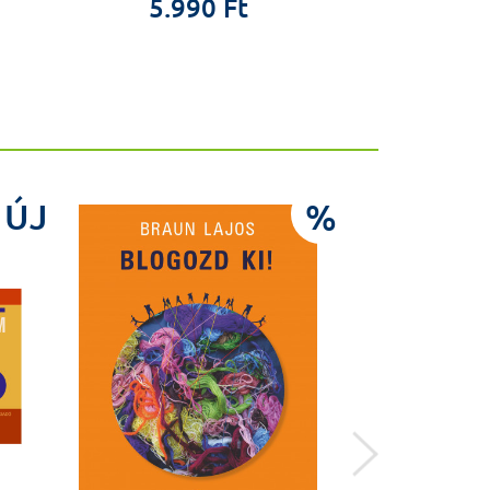
5.990 Ft
18.0
ÚJ
%