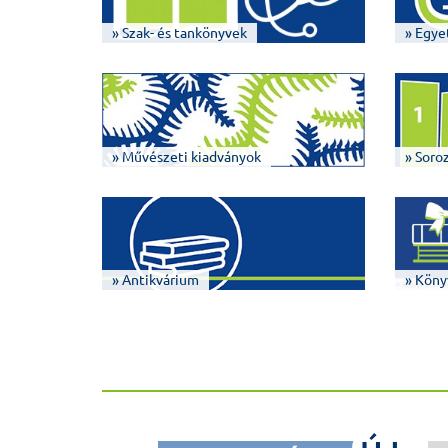
» Szak- és tankönyvek
» Egye
» Művészeti kiadványok
» Soro
» Antikvárium
» Köny