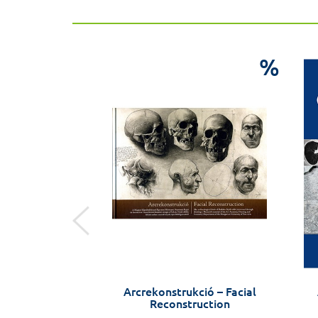
%
%
tvirágok
Arcrekonstrukció – Facial
Reconstruction