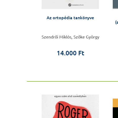
ezitás
Az ortopédia tankönyve
studományi
(
ozásai
di Edit
Szendrői Miklós, Szőke György
0 Ft
14.000 Ft
ÚJ