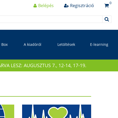
0
Belépés
Regisztráció
r Box
A kiadóról
Letöltések
E-learning
 LESZ: AUGUSZTUS 7., 12-14, 17-19.