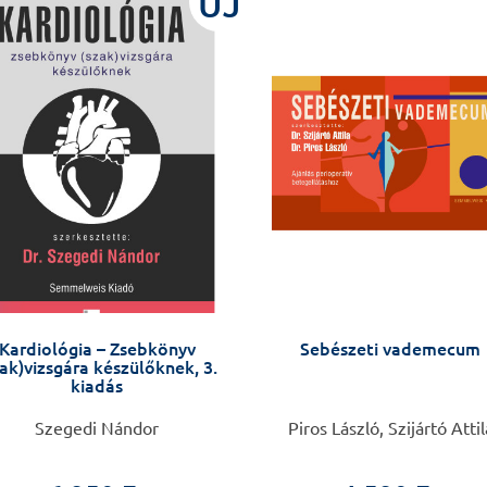
ÚJ
Kardiológia – Zsebkönyv
Sebészeti vademecum
zak)vizsgára készülőknek, 3.
kiadás
Szegedi Nándor
Piros László, Szijártó Attil