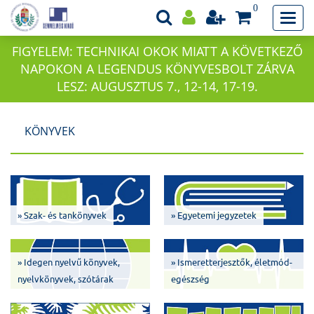
0
FIGYELEM: TECHNIKAI OKOK MIATT A KÖVETKEZŐ
NAPOKON A LEGENDUS KÖNYVESBOLT ZÁRVA
LESZ: AUGUSZTUS 7., 12-14, 17-19.
KÖNYVEK
» Szak- és tankönyvek
» Egyetemi jegyzetek
» Idegen nyelvű könyvek,
» Ismeretterjesztők, életmód-
nyelvkönyvek, szótárak
egészség