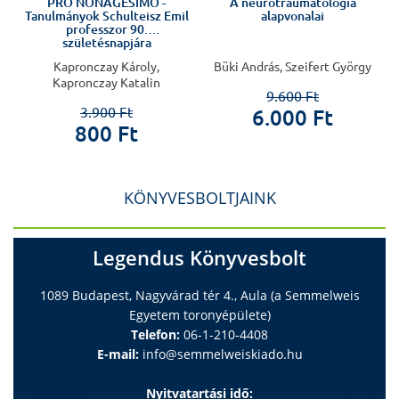
PRO NONAGESIMO -
A neurotraumatológia
l
Tanulmányok Schulteisz Emil
alapvonalai
professzor 90.
születésnapjára
Kapronczay Károly,
Büki András, Szeifert György
Kapronczay Katalin
9.600 Ft
3.900 Ft
6.000 Ft
800 Ft
KÖNYVESBOLTJAINK
Legendus Könyvesbolt
1089 Budapest, Nagyvárad tér 4., Aula (a Semmelweis
Egyetem toronyépülete)
Telefon:
06-1-210-4408
E-mail:
info@semmelweiskiado.hu
Nyitvatartási idő: