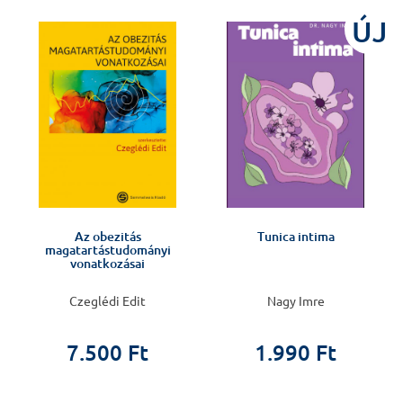
%
ÚJ
Az obezitás
Tunica intima
magatartástudományi
vonatkozásai
Czeglédi Edit
Nagy Imre
7.500 Ft
1.990 Ft