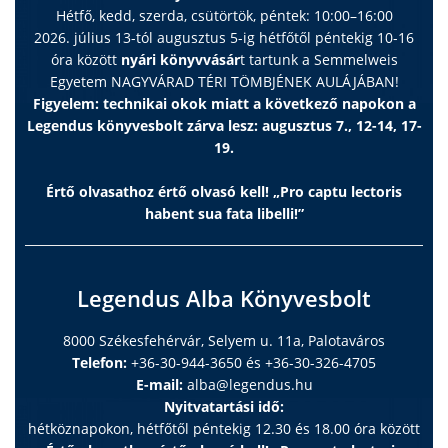
Hétfő, kedd, szerda, csütörtök, péntek: 10:00–16:00
2026. július 13-tól augusztus 5-ig hétfőtől péntekig 10-16
óra között
nyári könyvvásár
t tartunk a Semmelweis
Egyetem NAGYVÁRAD TÉRI TÖMBJÉNEK AULÁJÁBAN!
Figyelem: technikai okok miatt a következő napokon a
Legendus könyvesbolt zárva lesz: augusztus 7., 12-14, 17-
19.
Értő olvasathoz értő olvasó kell! „Pro captu lectoris
habent sua fata libelli!”
Legendus Alba Könyvesbolt
8000 Székesfehérvár, Selyem u. 11a, Palotaváros
Telefon:
+36-30-944-3650 és +36-30-326-4705
E-mail:
alba@legendus.hu
Nyitvatartási idő:
hétköznapokon, hétfőtől péntekig 12.30 és 18.00 óra között