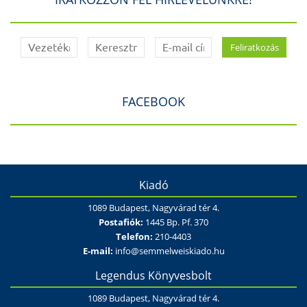
FACEBOOK
Kiadó
1089 Budapest, Nagyvárad tér 4.
Postafiók:
1445 Bp. Pf. 370
Telefon:
210-4403
E-mail:
info@semmelweiskiado.hu
Legendus Könyvesbolt
1089 Budapest, Nagyvárad tér 4.