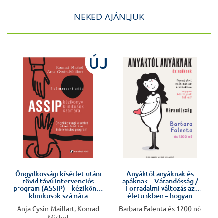
NEKED AJÁNLJUK
J
ÚJ
Öngyilkossági kísérlet utáni
Anyáktól anyáknak és
rövid távú intervenciós
apáknak – Várandósság /
program (ASSIP) – kézikönyv
Forradalmi változás az
klinikusok számára
életünkben – hogyan
készüljünk fel rá?
Anja Gysin-Maillart, Konrad
Barbara Falenta és 1200 nő
Michel