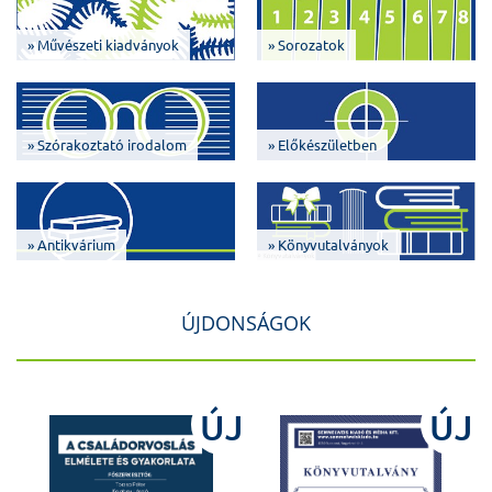
» Művészeti kiadványok
» Sorozatok
» Szórakoztató irodalom
» Előkészületben
» Antikvárium
» Könyvutalványok
ÚJDONSÁGOK
J
ÚJ
ÚJ