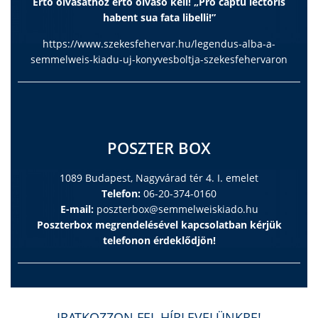
Értő olvasathoz értő olvasó kell! „Pro captu lectoris
habent sua fata libelli!”
https://www.szekesfehervar.hu/legendus-alba-a-
semmelweis-kiadu-uj-konyvesboltja-szekesfehervaron
POSZTER BOX
1089 Budapest, Nagyvárad tér 4. I. emelet
Telefon:
06-20-374-0160
E-mail:
poszterbox@semmelweiskiado.hu
Poszterbox megrendelésével kapcsolatban kérjük
telefonon érdeklődjön!
IRATKOZZON FEL HÍRLEVELÜNKRE!