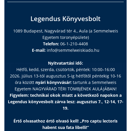
Legendus Könyvesbolt
1089 Budapest, Nagyvárad tér 4., Aula (a Semmelweis
Egyetem toronyépülete)
Telefon:
06-1-210-4408
E-mail:
info@semmelweiskiado.hu
Nyitvatartási idő:
Hétfő, kedd, szerda, csütörtök, péntek: 10:00–16:00
2026. július 13-tól augusztus 5-ig hétfőtől péntekig 10-16
óra között
nyári könyvvásár
t tartunk a Semmelweis
Egyetem NAGYVÁRAD TÉRI TÖMBJÉNEK AULÁJÁBAN!
Figyelem: technikai okok miatt a következő napokon a
Legendus könyvesbolt zárva lesz: augusztus 7., 12-14, 17-
19.
Értő olvasathoz értő olvasó kell! „Pro captu lectoris
habent sua fata libelli!”