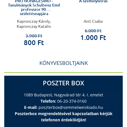
a
PRO NONAGESIMO -
A személyleírás
Tanulmányok Schulteisz Emil
professzor 90.
születésnapjára
Kapronczay Károly,
Anti Csaba
Kapronczay Katalin
6.000 Ft
3.900 Ft
1.000 Ft
800 Ft
KÖNYVESBOLTJAINK
POSZTER BOX
1089 Budapest, Nagyvárad tér 4. I. emelet
Telefon:
06-20-374-0160
E-mail:
poszterbox@semmelweiskiado.hu
Poszterbox megrendelésével kapcsolatban kérjük
telefonon érdeklődjön!