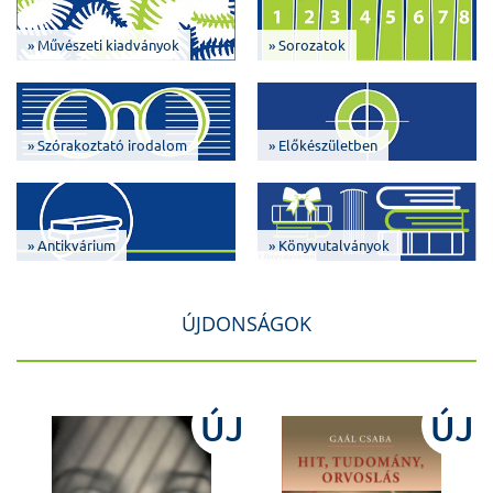
» Művészeti kiadványok
» Sorozatok
» Szórakoztató irodalom
» Előkészületben
» Antikvárium
» Könyvutalványok
ÚJDONSÁGOK
J
ÚJ
ÚJ