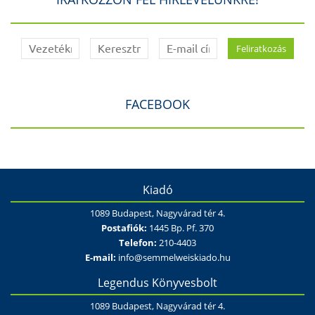
FACEBOOK
Kiadó
1089 Budapest, Nagyvárad tér 4.
Postafiók:
1445 Bp. Pf. 370
Telefon:
210-4403
E-mail:
info@semmelweiskiado.hu
Legendus Könyvesbolt
1089 Budapest, Nagyvárad tér 4.