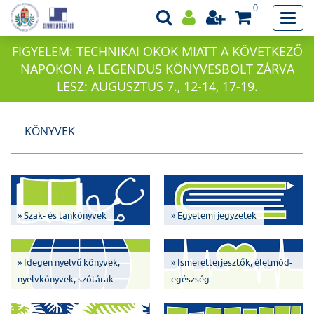
0
FIGYELEM: TECHNIKAI OKOK MIATT A KÖVETKEZŐ
NAPOKON A LEGENDUS KÖNYVESBOLT ZÁRVA
LESZ: AUGUSZTUS 7., 12-14, 17-19.
KÖNYVEK
» Szak- és tankönyvek
» Egyetemi jegyzetek
» Idegen nyelvű könyvek,
» Ismeretterjesztők, életmód-
nyelvkönyvek, szótárak
egészség