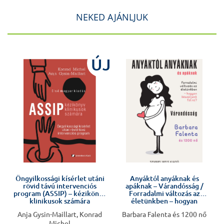
NEKED AJÁNLJUK
J
ÚJ
Öngyilkossági kísérlet utáni
Anyáktól anyáknak és
rövid távú intervenciós
apáknak – Várandósság /
program (ASSIP) – kézikönyv
Forradalmi változás az
klinikusok számára
életünkben – hogyan
készüljünk fel rá?
Anja Gysin-Maillart, Konrad
Barbara Falenta és 1200 nő
Michel