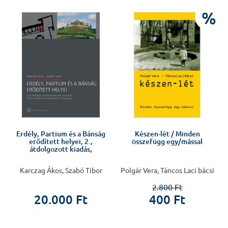
%
%
Erdély, Partium és a Bánság
Készen-lét / Minden
erődített helyei, 2.,
összefügg egy/mással
átdolgozott kiadás,
Karczag Ákos, Szabó Tibor
Polgár Vera, Táncos Laci bácsi
2.800 Ft
20.000 Ft
400 Ft