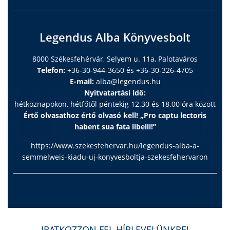
Legendus Alba Könyvesbolt
8000 Székesfehérvár, Selyem u. 11a, Palotaváros
Telefon:
+36-30-944-3650 és +36-30-326-4705
E-mail:
alba@legendus.hu
Nyitvatartási idő:
hétköznapokon, hétfőtől péntekig 12.30 és 18.00 óra között
Értő olvasathoz értő olvasó kell! „Pro captu lectoris
habent sua fata libelli!”
https://www.szekesfehervar.hu/legendus-alba-a-
semmelweis-kiadu-uj-konyvesboltja-szekesfehervaron
IRATKOZZON FEL HÍRLEVELÜNKRE!