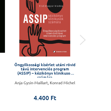
Öngyilkossági kísérlet utáni rövid
Hit, tudomá
távú intervenciós program
(ASSIP) – kézikönyv klinikusok
számára
Anja Gysin-Maillart, Konrad Michel
Gaál
4.400 Ft
5.9