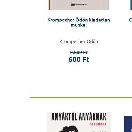
y Kató
Krompecher Ödön kiadatlan
O
kére
munkái
r Vera
Krompecher Ödön
0 Ft
2.800 Ft
0 Ft
600 Ft