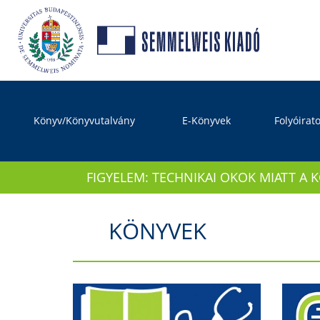
Könyv/Könyvutalvány
E-Könyvek
Folyóirat
FIGYELEM: TECHNIKAI OKOK MIATT A 
KÖNYVEK