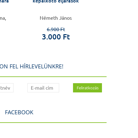
mára
képalkotó eljárások
Vendé
na,
Németh János
Baksa Gábor, Réth
Ver
6.900 Ft
3.000 Ft
4.0
2.6
ON FEL HÍRLEVELÜNKRE!
FACEBOOK