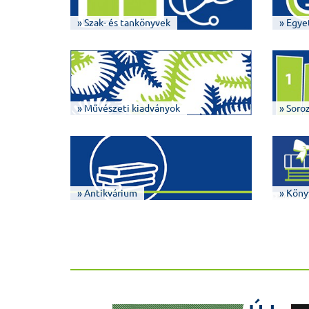
» Szak- és tankönyvek
» Egye
» Művészeti kiadványok
» Soro
» Antikvárium
» Köny