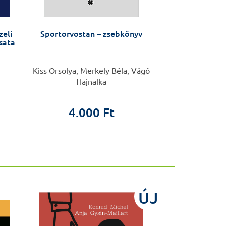
zeli
Sportorvostan – zsebkönyv
Sebészeti
sata
Kiss Orsolya, Merkely Béla, Vágó
Piros László, 
Hajnalka
4.5
4.000 Ft
ÚJ