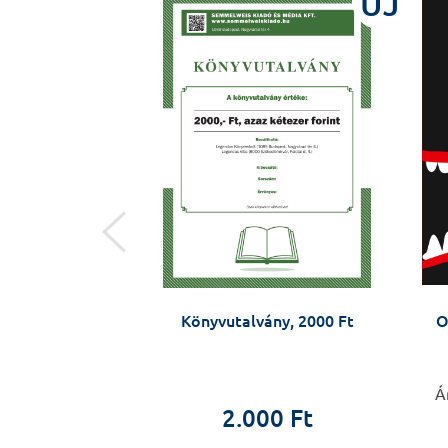
ÚJ
ÚJ
rmeksebészet
Könyvutalvány, 2000 Ft
O
Rákóczy György,
Á
2.000 Ft
 Péter