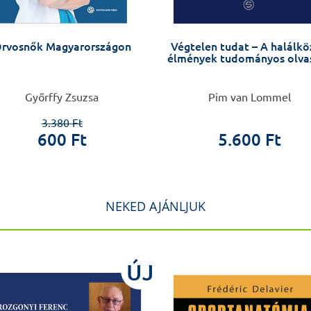
rvosnők Magyarországon
Végtelen tudat – A halálkö
élmények tudományos olva
Győrffy Zsuzsa
Pim van Lommel
3.380 Ft
600 Ft
5.600 Ft
NEKED AJÁNLJUK
ÚJ