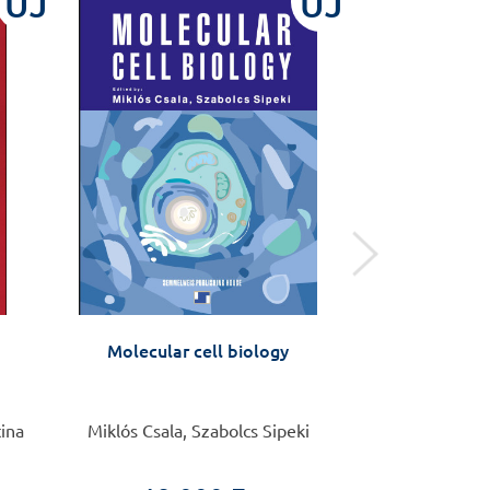
ÚJ
ÚJ
Molecular cell biology
Gyakorla
echokardiográ
ki
tina
Miklós Csala, Szabolcs Sipeki
Hajdú Júlia,