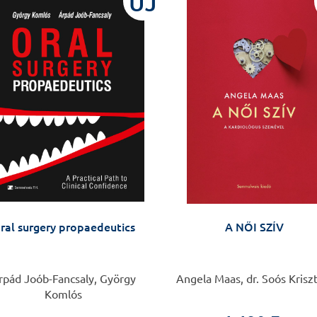
ÚJ
ral surgery propaedeutics
A NŐI SZÍV
rpád Joób-Fancsaly, György
Angela Maas, dr. Soós Krisz
Komlós