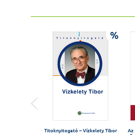
%
%
ó – Kádár Anna
Titoknyitogató – Vízkelety Tibor
Az 