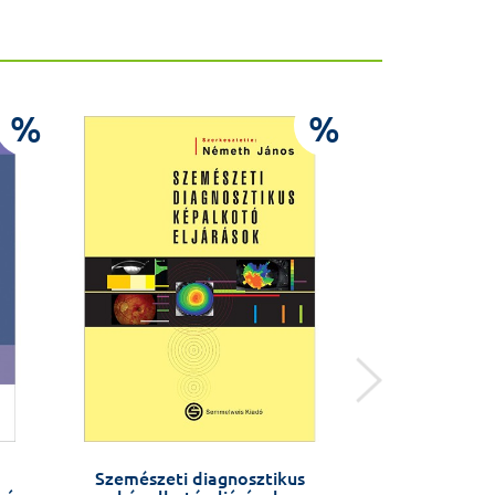
%
%
Szemészeti diagnosztikus
Anatómiai