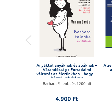
 őrült vagyok!
Anyáktól anyáknak és apáknak –
A ze
Várandósság / Forradalmi
a
változás az életünkben – hogyan
készüljünk fel rá?
 Roger de Gràcia
Barbara Falenta és 1200 nő
0 Ft
4.900 Ft