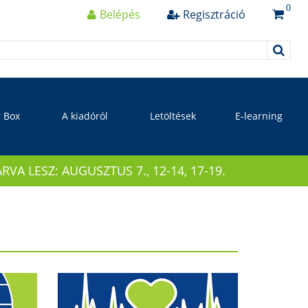
0
Belépés
Regisztráció
r Box
A kiadóról
Letöltések
E-learning
 LESZ: AUGUSZTUS 7., 12-14, 17-19.