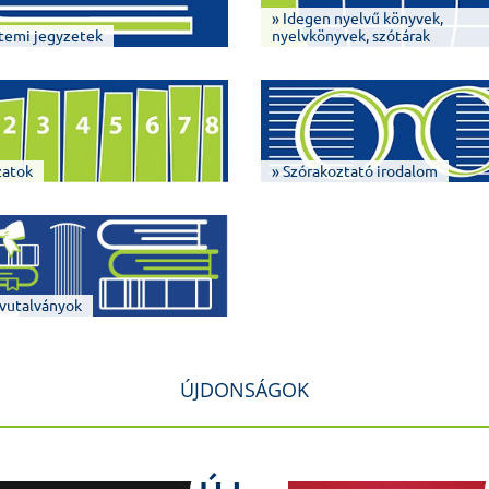
» Idegen nyelvű könyvek,
temi jegyzetek
nyelvkönyvek, szótárak
zatok
» Szórakoztató irodalom
vutalványok
ÚJDONSÁGOK