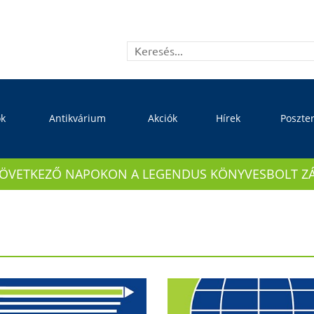
ok
Antikvárium
Akciók
Hírek
Poszte
KÖVETKEZŐ NAPOKON A LEGENDUS KÖNYVESBOLT ZÁRVA