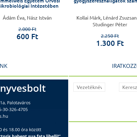
mmelweis Egyetem Orvosi
gyógyszerészhallgatók szá
ikrobiológiai Intézetében
Ádám Éva, Nász István
Kollai Márk, Lénárd Zsuzsan
Studinger Péter
2.000 Ft
600 Ft
2.250 Ft
1.300 Ft
INK
IRATKOZZ
nyvesbolt
1a, Palotaváros
6-30-326-4705
s.hu
 és 18.00 óra között
toris habent sua fata libelli!”