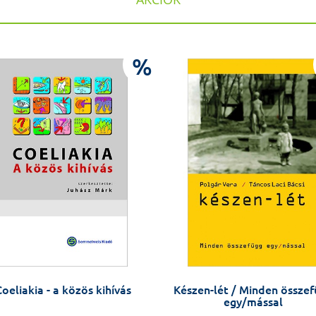
%
oeliakia - a közös kihívás
Készen-lét / Minden össze
egy/mással