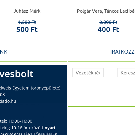
Juhász Márk
Polgár Vera, Táncos Laci bá
1.500 Ft
2.800 Ft
500 Ft
400 Ft
INK
IRATKOZZ
vesbolt
elweis Egyetem toronyépülete)
408
iado.hu
ntek: 10:00–16:00
ntekig 10-16 óra között
nyári
 NAGYVÁRAD TÉRI TÖMBJÉNEK