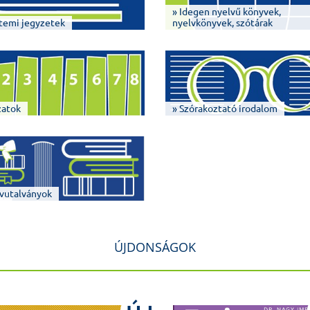
» Idegen nyelvű könyvek,
temi jegyzetek
nyelvkönyvek, szótárak
zatok
» Szórakoztató irodalom
vutalványok
ÚJDONSÁGOK