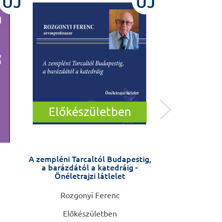
ÚJ
ÚJ
Előkészületben
A zempléni Tarcaltól Budapestig,
Nefrológia
a barázdától a katedráig -
(szak)vizsgá
Önéletrajzi látlelet
Rozgonyi Ferenc
Tislér
Előkészületben