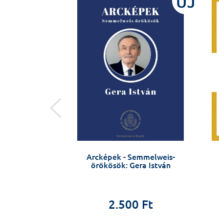
ÚJ
ÚJ
logue. Medicine,
Arcképek - Semmelweis-
e complexity of
örökösök: Gera István
dignity
ontanini
2.500 Ft