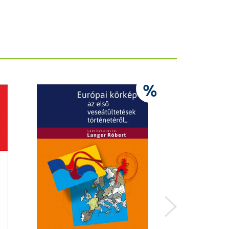
9.9
%