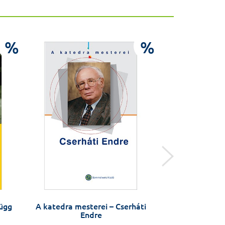
%
%
függ
A katedra mesterei – Cserháti
Az általános 
Endre
tank