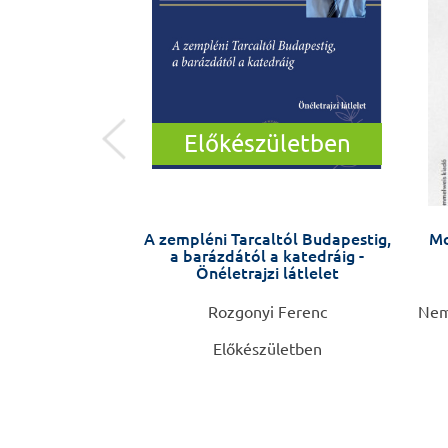
Előkészületben
natómia
A zempléni Tarcaltól Budapestig,
Mo
a barázdától a katedráig -
Önéletrajzi látlelet
 Frédéric
Rozgonyi Ferenc
Neme
Előkészületben
0 Ft