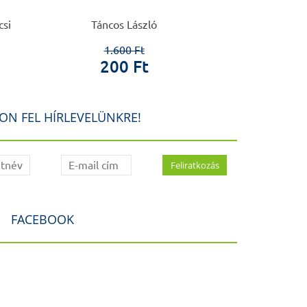
csi
Táncos László
Vadá
1.600 Ft
3.0
200 Ft
1.0
ON FEL HÍRLEVELÜNKRE!
FACEBOOK