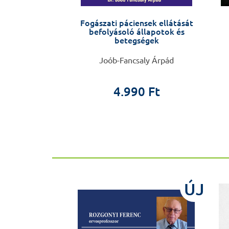
ti staféta
Fogászati páciensek ellátását
befolyásoló állapotok és
betegségek
 Imre
Joób-Fancsaly Árpád
0 Ft
4.990 Ft
ÚJ