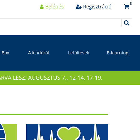
0
Belépés
Regisztráció
r Box
A kiadóról
Letöltések
E-learning
 LESZ: AUGUSZTUS 7., 12-14, 17-19.