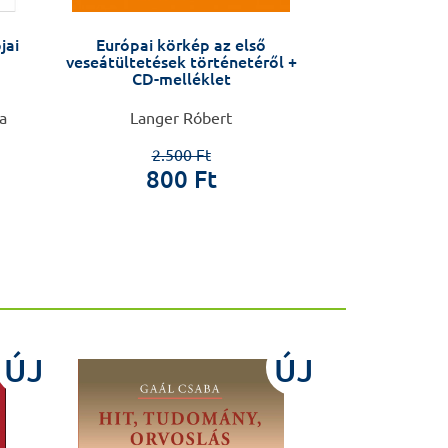
jai
Európai körkép az első
Molecular 
veseátültetések történetéről +
CD-melléklet
a
Langer Róbert
Miklós Csala, 
2.500 Ft
800 Ft
19.0
ÚJ
ÚJ