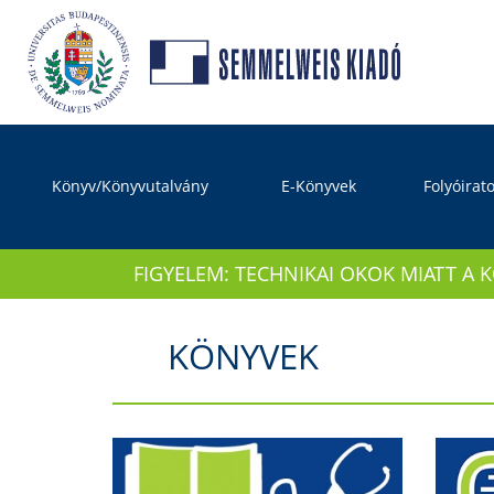
Könyv/Könyvutalvány
E-Könyvek
Folyóirat
FIGYELEM: TECHNIKAI OKOK MIATT A 
KÖNYVEK