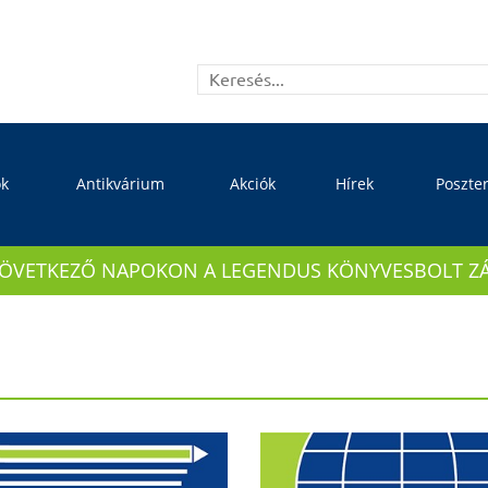
ok
Antikvárium
Akciók
Hírek
Poszte
KÖVETKEZŐ NAPOKON A LEGENDUS KÖNYVESBOLT ZÁRVA