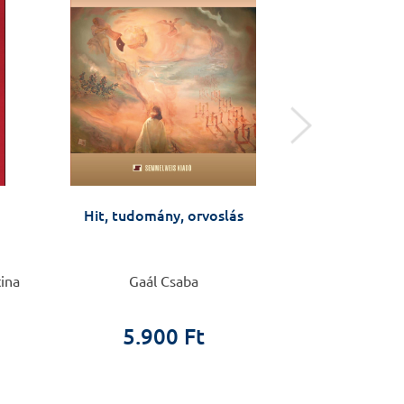
Hit, tudomány, orvoslás
Öngyilkossági kí
távú interve
(ASSIP) – kézi
szá
tina
Gaál Csaba
Anja Gysin-Maill
5.900 Ft
4.4