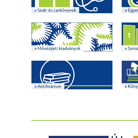
» Szak- és tankönyvek
» Egye
» Művészeti kiadványok
» Soro
» Antikvárium
» Köny