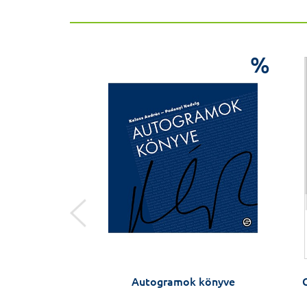
%
%
 lelki betegek
Autogramok könyve
C
latában