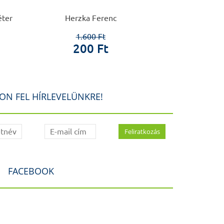
éter
Herzka Ferenc
Herzka
1.600 Ft
1.6
200 Ft
20
ON FEL HÍRLEVELÜNKRE!
FACEBOOK