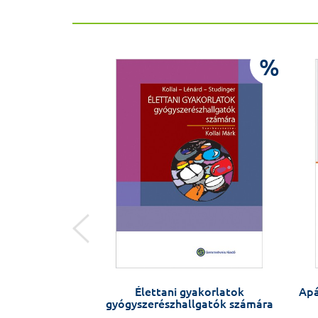
%
%
velünk szembe –
Élettani gyakorlatok
Apá
József
gyógyszerészhallgatók számára