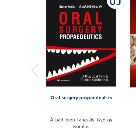
ÚJ
ÚJ
egségem van
Oral surgery propaedeutics
 Anikó
Árpád Joób-Fancsaly, György
Komlós