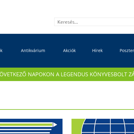
ok
Antikvárium
Akciók
Hírek
Poszte
KÖVETKEZŐ NAPOKON A LEGENDUS KÖNYVESBOLT ZÁRVA