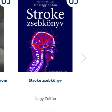
ÚJ
ÚJ
arom
Stroke zsebkönyv
Naplóm a ps
Nagy Zoltán
Lévay Anikó