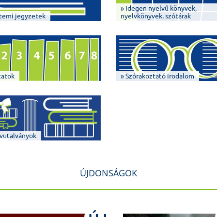
» Idegen nyelvű könyvek,
temi jegyzetek
nyelvkönyvek, szótárak
zatok
» Szórakoztató irodalom
vutalványok
ÚJDONSÁGOK