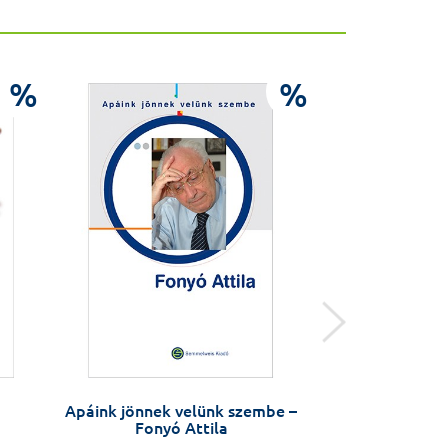
%
%
Apáink jönnek velünk szembe –
Apáink jönnek 
Fonyó Attila
Lapis