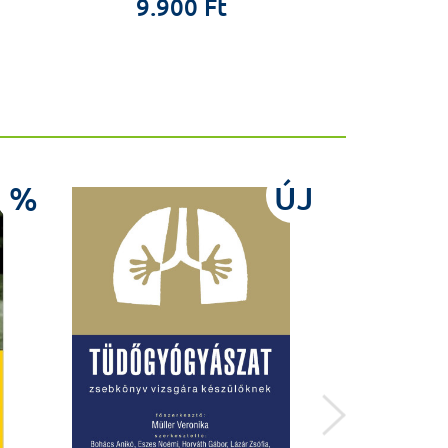
9.900 Ft
5.5
%
ÚJ