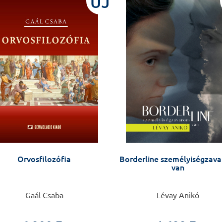
ÚJ
Orvosfilozófia
Borderline személyiségzav
van
Gaál Csaba
Lévay Anikó