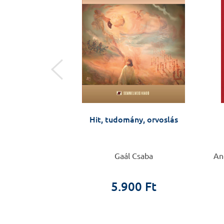
ületben
ltól Budapestig,
Hit, tudomány, orvoslás
a katedráig -
i látlelet
i Ferenc
Gaál Csaba
Ang
ületben
5.900 Ft