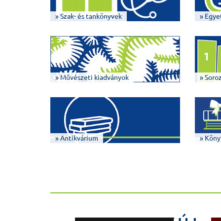
» Szak- és tankönyvek
» Egye
» Művészeti kiadványok
» Soro
» Antikvárium
» Köny