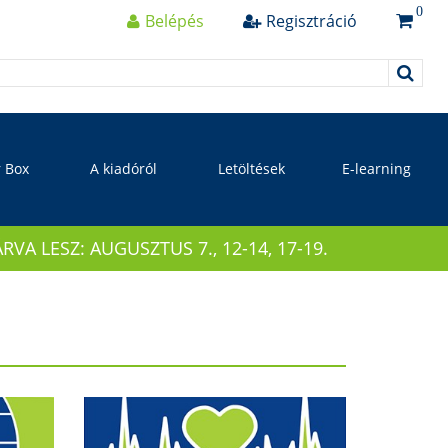
0
Belépés
Regisztráció
r Box
A kiadóról
Letöltések
E-learning
 LESZ: AUGUSZTUS 7., 12-14, 17-19.