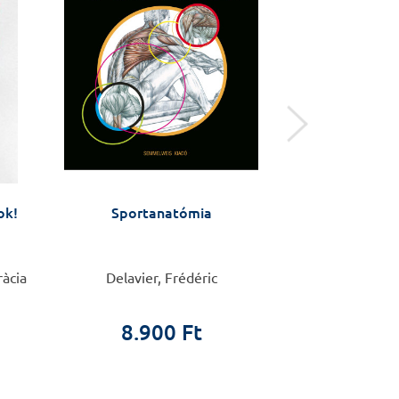
ok!
Sportanatómia
Anyáktól anyák
Várandósság
változás az éle
készüljü
ràcia
Delavier, Frédéric
Barbara Fale
8.900 Ft
4.9