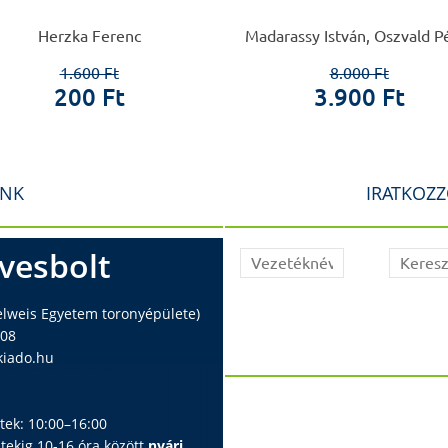
Herzka Ferenc
Madarassy István, Oszvald P
1.600 Ft
8.000 Ft
200 Ft
3.900 Ft
INK
IRATKOZZ
vesbolt
elweis Egyetem toronyépülete)
408
iado.hu
ntek: 10:00–16:00
ntekig 10-16 óra között
nyári