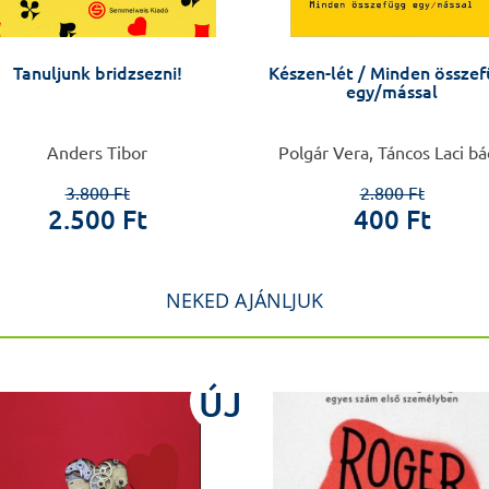
Tanuljunk bridzsezni!
Készen-lét / Minden össze
egy/mással
Anders Tibor
Polgár Vera, Táncos Laci bá
3.800 Ft
2.800 Ft
2.500 Ft
400 Ft
NEKED AJÁNLJUK
ÚJ