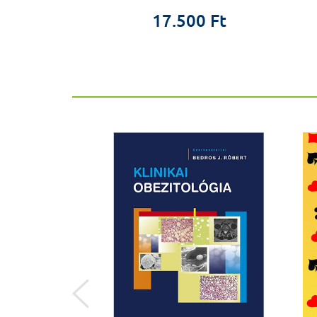
9 Ft
17.500 Ft
%