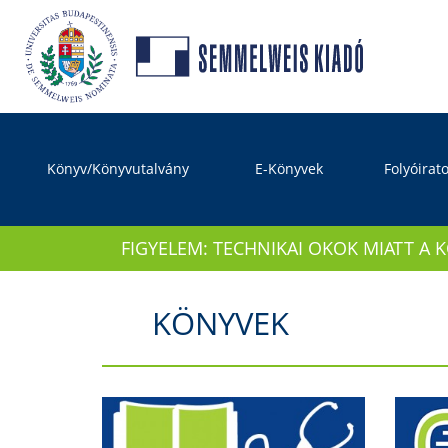
Könyv/Könyvutalvány
E-Könyvek
Folyóirat
FIGYELEM: TECHNIKAI OKOK MIATT A 
KÖNYVEK