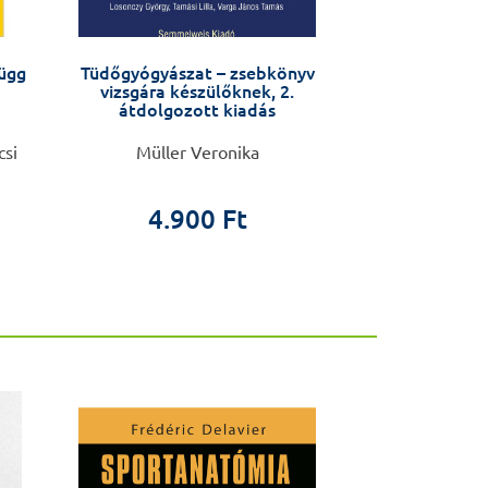
függ
Tüdőgyógyászat – zsebkönyv
A test izomz
vizsgára készülőknek, 2.
átdolgozott kiadás
csi
Müller Veronika
Bogárd
4.900 Ft
11.9