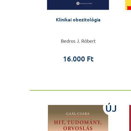
dön kiadatlan
Klinikai obezitológia
kái
her Ödön
Bedros J. Róbert
0 Ft
 Ft
16.000 Ft
ÚJ
ÚJ