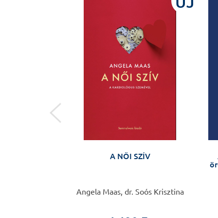
ÚJ
ÚJ
ületben
ltól Budapestig,
A NŐI SZÍV
a katedráig -
ör
i látlelet
i Ferenc
Angela Maas, dr. Soós Krisztina
ületben