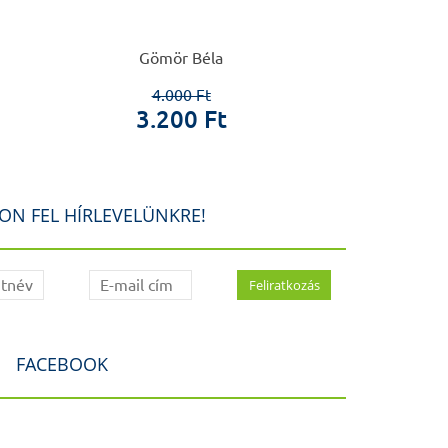
Halás
Gömör Béla
Herzka
4.000 Ft
1.6
3.200 Ft
20
ON FEL HÍRLEVELÜNKRE!
FACEBOOK