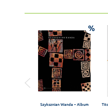
%
%
s Damján – Az
Szyksznian Wanda – Album
Tit