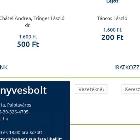
Lajos
Châtel Andrea, Tringer László
Táncos László
dr.
1.600 Ft
200 Ft
1.600 Ft
500 Ft
INK
IRATKOZZ
nyvesbolt
1a, Palotaváros
6-30-326-4705
s.hu
 és 18.00 óra között
toris habent sua fata libelli!”