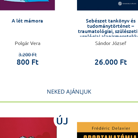
A lét mámora
Sebészet tankönyv és
tudománytörténet –
traumatológiai, szülészeti
urológiai alapismeretekk
kiegészítve –
Polgár Vera
Sándor József
3.200 Ft
800 Ft
26.000 Ft
NEKED AJÁNLJUK
ÚJ