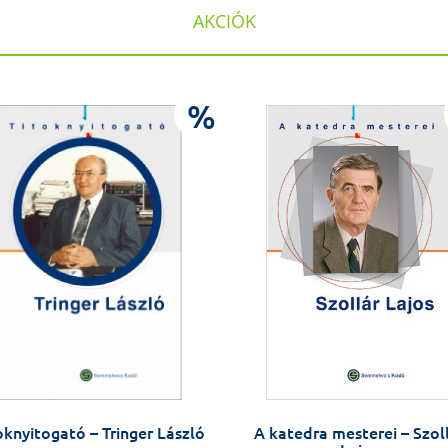
AKCIÓK
%
oknyitogató – Tringer László
A katedra mesterei – Szol