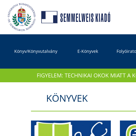
Könyv/Könyvutalvány
E-Könyvek
Folyóirat
FIGYELEM: TECHNIKAI OKOK MIATT A 
KÖNYVEK