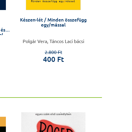
Készen-lét / Minden összefügg
A zempléni Tarc
egy/mással
a barázdától
 és
Önéletraj
el
Polgár Vera, Táncos Laci bácsi
Rozgony
2.800 Ft
Előkés
400 Ft