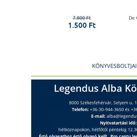
zenete képekben
értesaljai László
7.800 Ft
De 
1.500 Ft
0 Ft
 Ft
KÖNYVESBOLTJA
Legendus Alba Kö
8000 Székesfehérvár, Selyem u. 1
Telefon:
+36-30-944-3650 és +3
E-mail:
alba@legendu
Nyitvatartási idő:
hétköznapokon, hétfőtől péntekig 12.30
Értő olvasathoz értő olvasó kell! „Pro captu lec