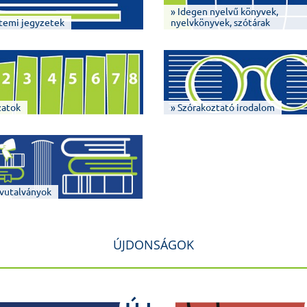
» Idegen nyelvű könyvek,
temi jegyzetek
nyelvkönyvek, szótárak
zatok
» Szórakoztató irodalom
vutalványok
ÚJDONSÁGOK