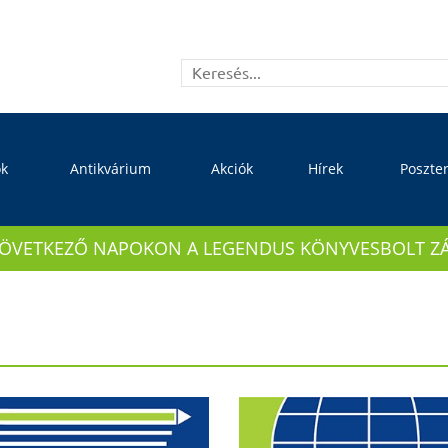
ok
Antikvárium
Akciók
Hírek
Poszte
KÖVETKEZŐ NAPOKON A LEGENDUS KÖNYVESBOLT ZÁRVA