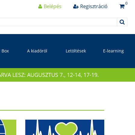
0
Belépés
Regisztráció
r Box
A kiadóról
Letöltések
E-learning
 LESZ: AUGUSZTUS 7., 12-14, 17-19.