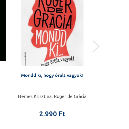
Mondd ki, hogy őrült vagyok!
Hit, tudomá
Nemes Krisztina, Roger de Gràcia
Gaál
2.990 Ft
5.9