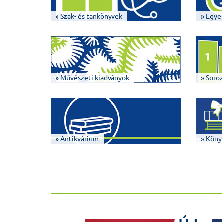
» Szak- és tankönyvek
» Egye
» Művészeti kiadványok
» Soro
» Antikvárium
» Köny