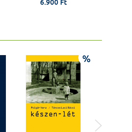
6.900 Ft
18.0
%
Előkés