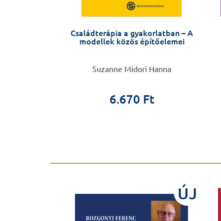
tának edzése,
Családterápia a gyakorlatban – A
, bővített kiadás
modellek közös építőelemei
 István
Suzanne Midori Hanna
00 Ft
6.670 Ft
ÚJ
ÚJ