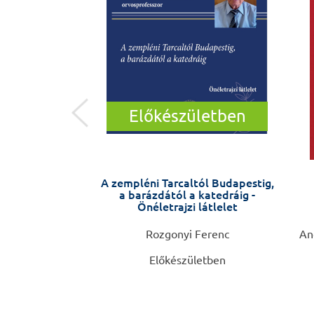
Előkészületben
érlet utáni rövid
A zempléni Tarcaltól Budapestig,
nciós program
a barázdától a katedráig -
önyv klinikusok
Önéletrajzi látlelet
mára
rt, Konrad Michel
Rozgonyi Ferenc
Ang
Előkészületben
0 Ft