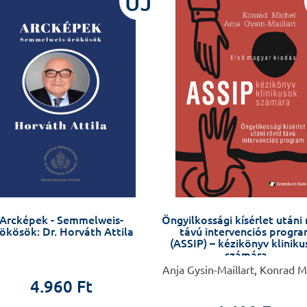
ÚJ
Arcképek - Semmelweis-
Öngyilkossági kísérlet utáni 
ökösök: Dr. Horváth Attila
távú intervenciós progr
(ASSIP) – kézikönyv klinik
számára
Anja Gysin-Maillart, Konrad M
4.960 Ft