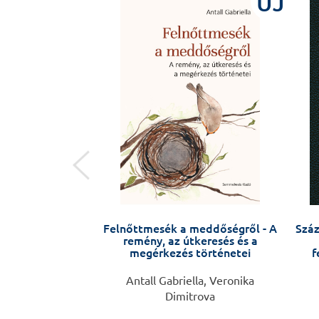
ÚJ
ÚJ
ológiai konzílium
Felnőttmesék a meddőségről - A
Száz
önyve
remény, az útkeresés és a
megérkezés történetei
f
zi Éva
Antall Gabriella, Veronika
Dimitrova