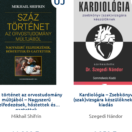
ÚJ
 történet az orvostudomány
Kardiológia – Zsebköny
múltjából – Nagyszerű
(szak)vizsgára készülőknek,
elfedezések, hőstettek és
kiadás
gaztettek
Mikhail Shifrin
Szegedi Nándor