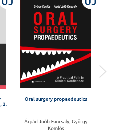
ÚJ
ÚJ
v
Oral surgery propaedeutics
Hit, tudomá
 3.
Árpád Joób-Fancsaly, György
Gaál
Komlós