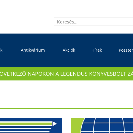
ok
Antikvárium
Akciók
Hírek
Poszte
KÖVETKEZŐ NAPOKON A LEGENDUS KÖNYVESBOLT ZÁRVA