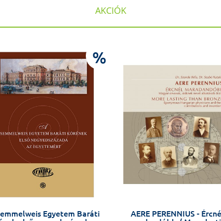
AKCIÓK
%
Semmelweis Egyetem Baráti
AERE PERENNIUS - Ércné