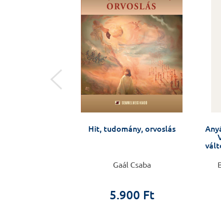
ületben
ltól Budapestig,
Hit, tudomány, orvoslás
Anyá
a katedráig -
i látlelet
vált
i Ferenc
Gaál Csaba
B
ületben
5.900 Ft