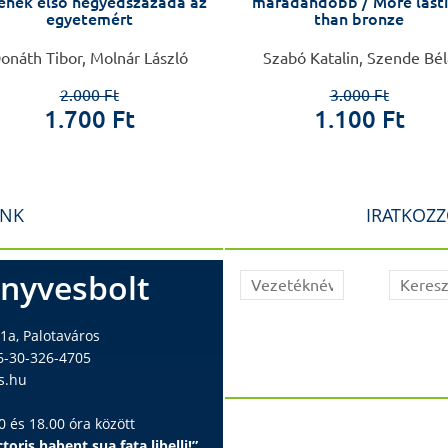
ének első negyedszázada az
maradandóbb / More last
egyetemért
than bronze
onáth Tibor, Molnár László
Szabó Katalin, Szende Bél
2.000 Ft
3.000 Ft
1.700 Ft
1.100 Ft
INK
IRATKOZZ
nyvesbolt
1a, Palotaváros
6-30-326-4705
s.hu
 és 18.00 óra között
toris habent sua fata libelli!”