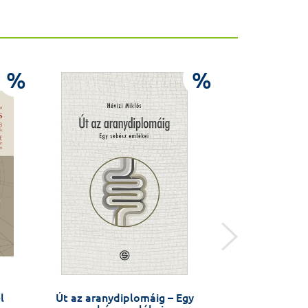
%
%
l
Út az aranydiplomáig – Egy
Titoknyitogató 