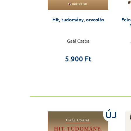
lyleírás
Hit, tudomány, orvoslás
Feln
Csaba
Gaál Csaba
0 Ft
0 Ft
5.900 Ft
ÚJ
ÚJ