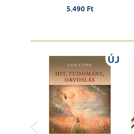
0 Ft
5.490 Ft
%
ÚJ