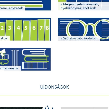
» Idegen nyelvű könyvek,
temi jegyzetek
nyelvkönyvek, szótárak
zatok
» Szórakoztató irodalom
vutalványok
ÚJDONSÁGOK