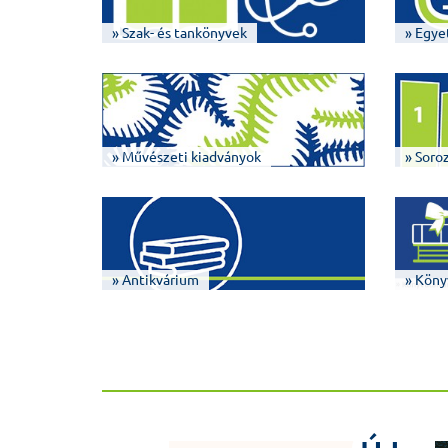
» Szak- és tankönyvek
» Egye
» Művészeti kiadványok
» Soro
» Antikvárium
» Köny