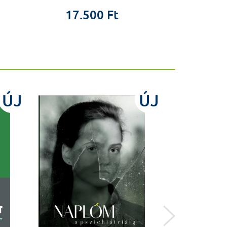
5.9
17.500 Ft
ÚJ
ÚJ