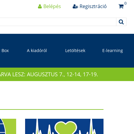
0
Belépés
Regisztráció
r Box
A kiadóról
Letöltések
E-learning
 LESZ: AUGUSZTUS 7., 12-14, 17-19.