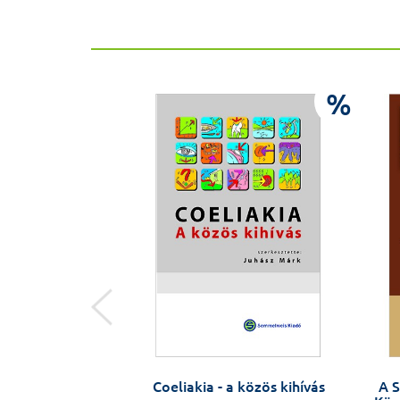
%
%
ok könyve
Coeliakia - a közös kihívás
A 