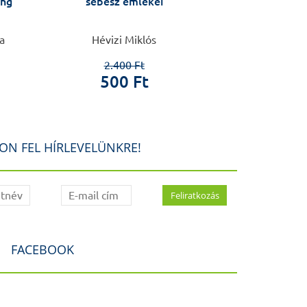
ing
sebész emlékei
a
Hévizi Miklós
De Châtel Andre
d
2.400 Ft
500 Ft
1.6
50
ON FEL HÍRLEVELÜNKRE!
FACEBOOK