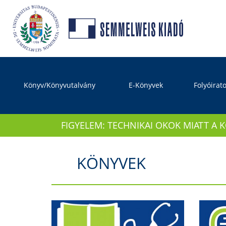
Könyv/Könyvutalvány
E-Könyvek
Folyóirat
FIGYELEM: TECHNIKAI OKOK MIATT A 
KÖNYVEK