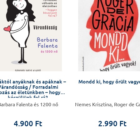
któl anyáknak és apáknak –
Mondd ki, hogy őrült vagy
Várandósság / Forradalmi
ozás az életünkben – hogyan
készüljünk fel rá?
arbara Falenta és 1200 nő
Nemes Krisztina, Roger de G
4.900 Ft
2.990 Ft