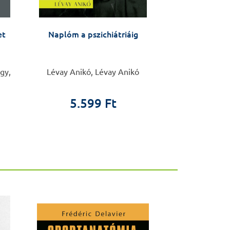
et
Naplóm a pszichiátriáig
Sebészet 
tudomány
traumatológiai
urológiai al
kiegés
gy,
Lévay Anikó, Lévay Anikó
Sándor
5.599 Ft
26.0