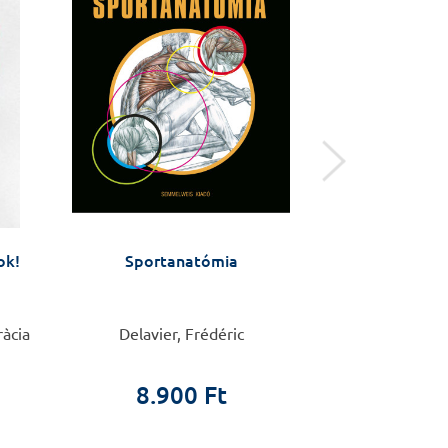
ok!
Sportanatómia
A NŐ
ràcia
Delavier, Frédéric
Angela Maas, dr
8.900 Ft
4.4