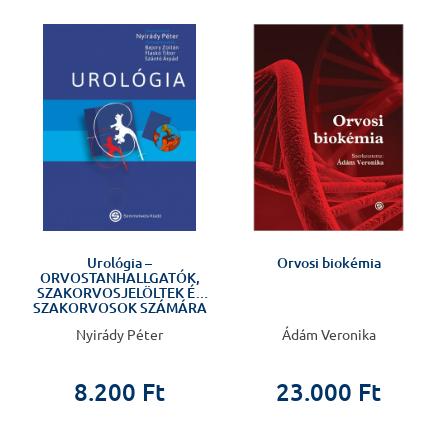
%
Urológia –
Orvosi biokémia
l
ORVOSTANHALLGATÓK,
SZAKORVOSJELÖLTEK ÉS
SZAKORVOSOK SZÁMÁRA
Nyirády Péter
Ádám Veronika
8.200 Ft
23.000 Ft