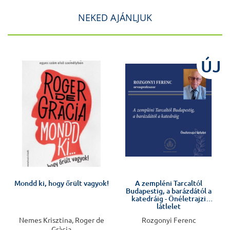
NEKED AJÁNLJUK
ÚJ
Előkészületben
Mondd ki, hogy őrült vagyok!
A zempléni Tarcaltól
Budapestig, a barázdától a
katedráig - Önéletrajzi
látlelet
Nemes Krisztina, Roger de
Rozgonyi Ferenc
Gràcia