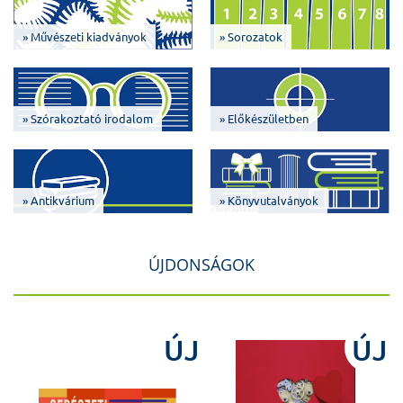
» Művészeti kiadványok
» Sorozatok
» Szórakoztató irodalom
» Előkészületben
» Antikvárium
» Könyvutalványok
ÚJDONSÁGOK
J
ÚJ
ÚJ