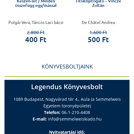
Készen-lét / Minden
Titoknyitogató – Vincze
összefügg egy/mással
Zoltán
Polgár Vera, Táncos Laci bácsi
De Châtel Andrea
2.800 Ft
1.600 Ft
400 Ft
500 Ft
KÖNYVESBOLTJAINK
Legendus Könyvesbolt
1089 Budapest, Nagyvárad tér 4., Aula (a Semmelweis
Egyetem toronyépülete)
Telefon:
06-1-210-4408
E-mail:
info@semmelweiskiado.hu
Nyitvatartási idő: