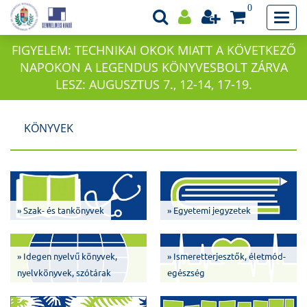
0
FIGYELEM: TECHNIKAI OKOK MIATT A KÖVETKEZŐ
NAPOKON A LEGENDUS KÖNYVESBOLT ZÁRVA
LESZ: AUGUSZTUS 7., 12-14, 17-19.
KÖNYVEK
» Szak- és tankönyvek
» Egyetemi jegyzetek
» Idegen nyelvű könyvek,
» Ismeretterjesztők, életmód-
nyelvkönyvek, szótárak
egészség