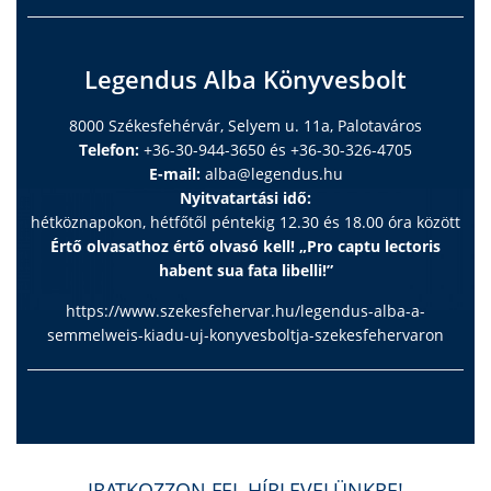
Legendus Alba Könyvesbolt
8000 Székesfehérvár, Selyem u. 11a, Palotaváros
Telefon:
+36-30-944-3650 és +36-30-326-4705
E-mail:
alba@legendus.hu
Nyitvatartási idő:
hétköznapokon, hétfőtől péntekig 12.30 és 18.00 óra között
Értő olvasathoz értő olvasó kell! „Pro captu lectoris
habent sua fata libelli!”
https://www.szekesfehervar.hu/legendus-alba-a-
semmelweis-kiadu-uj-konyvesboltja-szekesfehervaron
IRATKOZZON FEL HÍRLEVELÜNKRE!