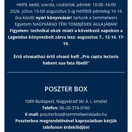
Hétfő, kedd, szerda, csütörtök, péntek: 10:00–16:00
2026. július 13-tól augusztus 5-ig hétfőtől péntekig 10-16
óra között
nyári könyvvásár
t tartunk a Semmelweis
Egyetem NAGYVÁRAD TÉRI TÖMBJÉNEK AULÁJÁBAN!
Figyelem: technikai okok miatt a következő napokon a
Legendus könyvesbolt zárva lesz: augusztus 7., 12-14, 17-
19.
Értő olvasathoz értő olvasó kell! „Pro captu lectoris
habent sua fata libelli!”
POSZTER BOX
1089 Budapest, Nagyvárad tér 4. I. emelet
Telefon:
06-20-374-0160
E-mail:
poszterbox@semmelweiskiado.hu
Poszterbox megrendelésével kapcsolatban kérjük
telefonon érdeklődjön!