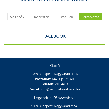
FACEBOOK
Kiadó
1089 Budapest, Nagyvárad tér 4.
Postafiók:
1445 Bp. Pf. 370
Telefon:
210-4403
E-mail:
info@semmelweiskiado.hu
Legendus Könyvesbolt
1089 Budapest, Nagyvárad tér 4.