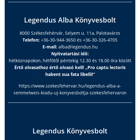
Legendus Alba Könyvesbolt
8000 Székesfehérvár, Selyem u. 11a, Palotaváros
Telefon:
+36-30-944-3650 és +36-30-326-4705
E-mail:
alba@legendus.hu
Nyitvatartási idő:
hétköznapokon, hétfőtől péntekig 12.30 és 18.00 óra között
Értő olvasathoz értő olvasó kell! „Pro captu lectoris
habent sua fata libelli!”
https://www.szekesfehervar.hu/legendus-alba-a-
semmelweis-kiadu-uj-konyvesboltja-szekesfehervaron
Legendus Könyvesbolt