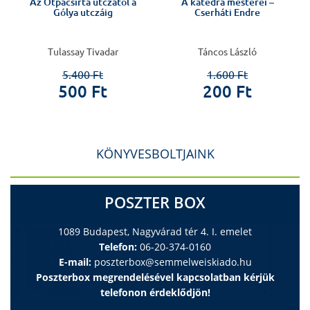
Az Ötpacsirta utczától a
A katedra mesterei –
Gólya utczáig
Cserháti Endre
Tulassay Tivadar
Táncos László
5.400 Ft
1.600 Ft
500 Ft
200 Ft
KÖNYVESBOLTJAINK
POSZTER BOX
1089 Budapest, Nagyvárad tér 4. I. emelet
Telefon:
06-20-374-0160
E-mail:
poszterbox@semmelweiskiado.hu
Poszterbox megrendelésével kapcsolatban kérjük
telefonon érdeklődjön!