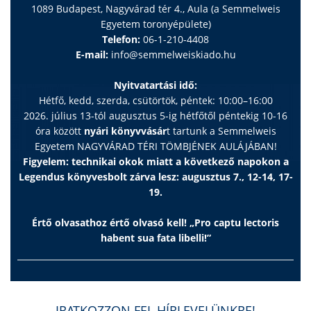
1089 Budapest, Nagyvárad tér 4., Aula (a Semmelweis
Egyetem toronyépülete)
Telefon:
06-1-210-4408
E-mail:
info@semmelweiskiado.hu
Nyitvatartási idő:
Hétfő, kedd, szerda, csütörtök, péntek: 10:00–16:00
2026. július 13-tól augusztus 5-ig hétfőtől péntekig 10-16
óra között
nyári könyvvásár
t tartunk a Semmelweis
Egyetem NAGYVÁRAD TÉRI TÖMBJÉNEK AULÁJÁBAN!
Figyelem: technikai okok miatt a következő napokon a
Legendus könyvesbolt zárva lesz: augusztus 7., 12-14, 17-
19.
Értő olvasathoz értő olvasó kell! „Pro captu lectoris
habent sua fata libelli!”
IRATKOZZON FEL HÍRLEVELÜNKRE!