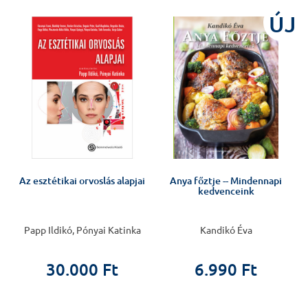
ÚJ
Az esztétikai orvoslás alapjai
Anya főztje -- Mindennapi
kedvenceink
Papp Ildikó, Pónyai Katinka
Kandikó Éva
30.000 Ft
6.990 Ft