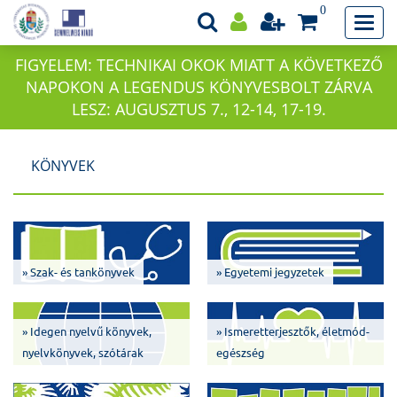
0
FIGYELEM: TECHNIKAI OKOK MIATT A KÖVETKEZŐ
NAPOKON A LEGENDUS KÖNYVESBOLT ZÁRVA
LESZ: AUGUSZTUS 7., 12-14, 17-19.
KÖNYVEK
» Szak- és tankönyvek
» Egyetemi jegyzetek
» Idegen nyelvű könyvek,
» Ismeretterjesztők, életmód-
nyelvkönyvek, szótárak
egészség