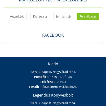
FACEBOOK
Kiadó
1089 Budapest, Nagyvárad tér 4.
Postafiók:
1445 Bp. Pf. 370
Telefon:
210-4403
E-mail:
info@semmelweiskiado.hu
Legendus Könyvesbolt
1089 Budapest, Nagyvárad tér 4.