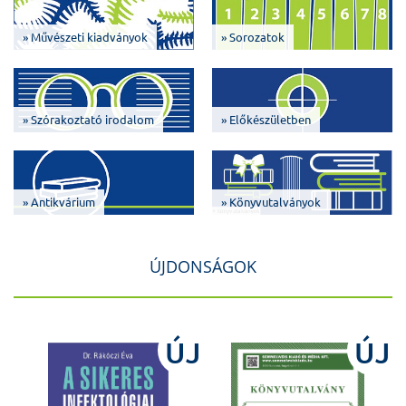
» Művészeti kiadványok
» Sorozatok
» Szórakoztató irodalom
» Előkészületben
» Antikvárium
» Könyvutalványok
ÚJDONSÁGOK
J
ÚJ
ÚJ