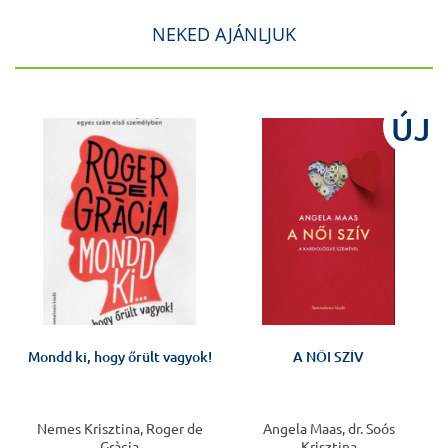
NEKED AJÁNLJUK
J
ÚJ
Mondd ki, hogy őrült vagyok!
A NŐI SZÍV
Nemes Krisztina, Roger de
Angela Maas, dr. Soós
Gràcia
Krisztina