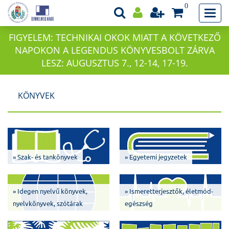
0
FIGYELEM: TECHNIKAI OKOK MIATT A KÖVETKEZŐ
NAPOKON A LEGENDUS KÖNYVESBOLT ZÁRVA
LESZ: AUGUSZTUS 7., 12-14, 17-19.
KÖNYVEK
» Szak- és tankönyvek
» Egyetemi jegyzetek
» Idegen nyelvű könyvek,
» Ismeretterjesztők, életmód-
nyelvkönyvek, szótárak
egészség