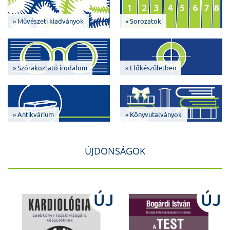
» Művészeti kiadványok
» Sorozatok
» Szórakoztató irodalom
» Előkészületben
» Antikvárium
» Könyvutalványok
ÚJDONSÁGOK
J
ÚJ
ÚJ