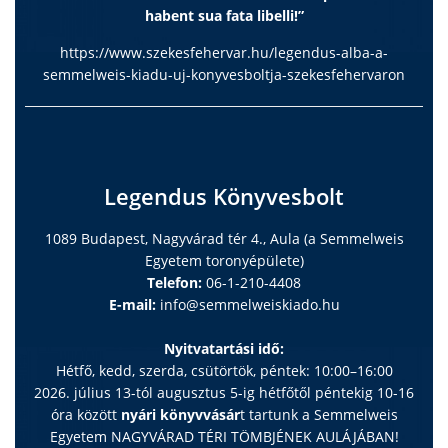
habent sua fata libelli!”
https://www.szekesfehervar.hu/legendus-alba-a-
semmelweis-kiadu-uj-konyvesboltja-szekesfehervaron
Legendus Könyvesbolt
1089 Budapest, Nagyvárad tér 4., Aula (a Semmelweis
Egyetem toronyépülete)
Telefon:
06-1-210-4408
E-mail:
info@semmelweiskiado.hu
Nyitvatartási idő:
Hétfő, kedd, szerda, csütörtök, péntek: 10:00–16:00
2026. július 13-tól augusztus 5-ig hétfőtől péntekig 10-16
óra között
nyári könyvvásár
t tartunk a Semmelweis
Egyetem NAGYVÁRAD TÉRI TÖMBJÉNEK AULÁJÁBAN!