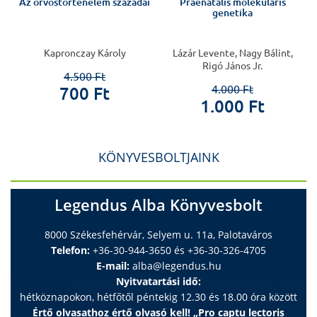
Az orvostörténelem századai
Praenatalis molekuláris
genetika
Kapronczay Károly
Lázár Levente, Nagy Bálint,
Rigó János Jr.
4.500 Ft
4.000 Ft
700 Ft
1.000 Ft
KÖNYVESBOLTJAINK
Legendus Alba Könyvesbolt
8000 Székesfehérvár, Selyem u. 11a, Palotaváros
Telefon:
+36-30-944-3650 és +36-30-326-4705
E-mail:
alba@legendus.hu
Nyitvatartási idő:
hétköznapokon, hétfőtől péntekig 12.30 és 18.00 óra között
Értő olvasathoz értő olvasó kell! „Pro captu lectoris