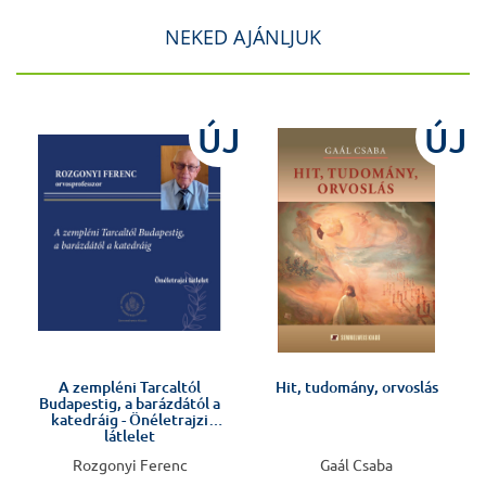
NEKED AJÁNLJUK
ÚJ
ÚJ
Előkészületben
A zempléni Tarcaltól
Hit, tudomány, orvoslás
Budapestig, a barázdától a
katedráig - Önéletrajzi
látlelet
Rozgonyi Ferenc
Gaál Csaba