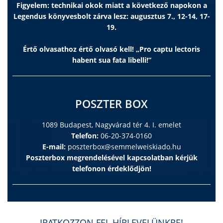
Figyelem: technikai okok miatt a következő napokon a
Legendus könyvesbolt zárva lesz: augusztus 7., 12-14, 17-
19.
Értő olvasathoz értő olvasó kell! „Pro captu lectoris
habent sua fata libelli!”
POSZTER BOX
1089 Budapest, Nagyvárad tér 4. I. emelet
Telefon:
06-20-374-0160
E-mail:
poszterbox@semmelweiskiado.hu
Poszterbox megrendelésével kapcsolatban kérjük
telefonon érdeklődjön!
IRATKOZZON FEL HÍRLEVELÜNKRE!