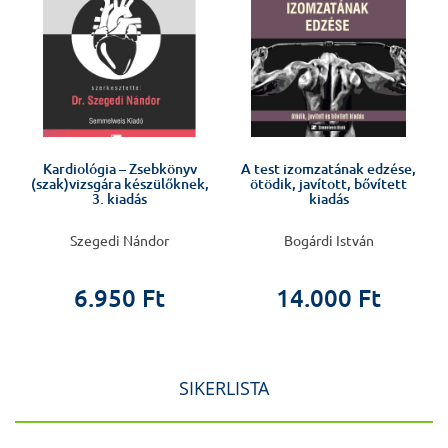
Kardiológia – Zsebkönyv
A test izomzatának edzése,
k
(szak)vizsgára készülőknek,
ötödik, javított, bővített
3. kiadás
kiadás
Szegedi Nándor
Bogárdi István
6.950 Ft
14.000 Ft
SIKERLISTA