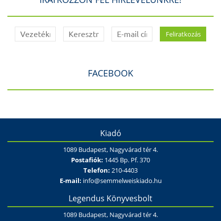
FACEBOOK
Kiadó
1089 Budapest, Nagyvárad tér 4.
Postafiók:
1445 Bp. Pf. 370
Telefon:
210-4403
E-mail:
info@semmelweiskiado.hu
Legendus Könyvesbolt
1089 Budapest, Nagyvárad tér 4.