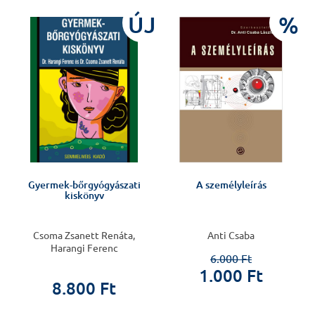
J
ÚJ
%
Gyermek-bőrgyógyászati
A személyleírás
kiskönyv
Csoma Zsanett Renáta,
Anti Csaba
Harangi Ferenc
6.000 Ft
1.000 Ft
8.800 Ft