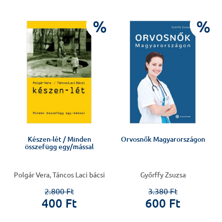
%
%
Készen-lét / Minden
Orvosnők Magyarországon
összefügg egy/mással
Polgár Vera, Táncos Laci bácsi
Győrffy Zsuzsa
2.800 Ft
3.380 Ft
400 Ft
600 Ft