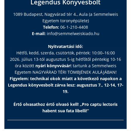
Legendus Könyvesbolt
1089 Budapest, Nagyvárad tér 4., Aula (a Semmelweis
Egyetem toronyépülete)
Telefon:
06-1-210-4408
E-mail:
info@semmelweiskiado.hu
Nyitvatartási idő:
Hétfő, kedd, szerda, csütörtök, péntek: 10:00–16:00
2026. július 13-tól augusztus 5-ig hétfőtől péntekig 10-16
óra között
nyári könyvvásár
t tartunk a Semmelweis
Egyetem NAGYVÁRAD TÉRI TÖMBJÉNEK AULÁJÁBAN!
Figyelem: technikai okok miatt a következő napokon a
Legendus könyvesbolt zárva lesz: augusztus 7., 12-14, 17-
19.
Értő olvasathoz értő olvasó kell! „Pro captu lectoris
habent sua fata libelli!”