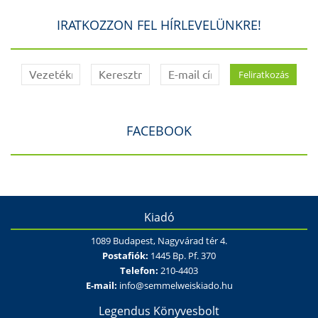
IRATKOZZON FEL HÍRLEVELÜNKRE!
FACEBOOK
Kiadó
1089 Budapest, Nagyvárad tér 4.
Postafiók:
1445 Bp. Pf. 370
Telefon:
210-4403
E-mail:
info@semmelweiskiado.hu
Legendus Könyvesbolt