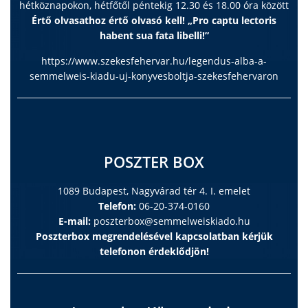
hétköznapokon, hétfőtől péntekig 12.30 és 18.00 óra között
Értő olvasathoz értő olvasó kell! „Pro captu lectoris
habent sua fata libelli!”
https://www.szekesfehervar.hu/legendus-alba-a-
semmelweis-kiadu-uj-konyvesboltja-szekesfehervaron
POSZTER BOX
1089 Budapest, Nagyvárad tér 4. I. emelet
Telefon:
06-20-374-0160
E-mail:
poszterbox@semmelweiskiado.hu
Poszterbox megrendelésével kapcsolatban kérjük
telefonon érdeklődjön!