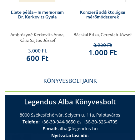
Élete példa – In memoriam
Korszerű addiktológiai
Dr. Kerkovits Gyula
mérőmódszerek
Ambrózyné Kerkovits Anna,
Bácskai Erika, Gerevich József
Káliz Sajtos József
3.920 Ft
3.000 Ft
1.000 Ft
600 Ft
KÖNYVESBOLTJAINK
Legendus Alba Könyvesbolt
8000 Székesfehérvár, Selyem u. 11a, Palotaváros
Telefon:
+36-30-944-3650 és +36-30-326-4705
E-mail:
alba@legendus.hu
Nyitvatartási idő: