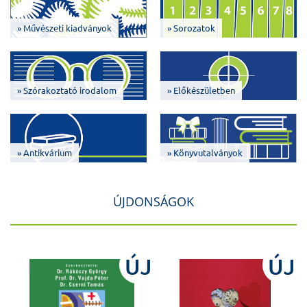
» Művészeti kiadványok
» Sorozatok
» Szórakoztató irodalom
» Előkészületben
» Antikvárium
» Könyvutalványok
ÚJDONSÁGOK
J
ÚJ
ÚJ