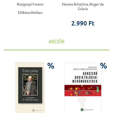
Rozgonyi Ferenc
Nemes Krisztina, Roger de
Gràcia
Előkészületben
2.990 Ft
AKCIÓK
%
%
%