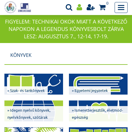
0
FIGYELEM: TECHNIKAI OKOK MIATT A KÖVETKEZŐ
NAPOKON A LEGENDUS KÖNYVESBOLT ZÁRVA
LESZ: AUGUSZTUS 7., 12-14, 17-19.
KÖNYVEK
» Szak- és tankönyvek
» Egyetemi jegyzetek
» Idegen nyelvű könyvek,
» Ismeretterjesztők, életmód-
nyelvkönyvek, szótárak
egészség