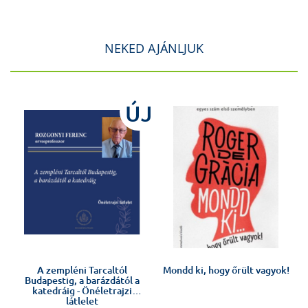
NEKED AJÁNLJUK
ÚJ
Előkészületben
A zempléni Tarcaltól
Mondd ki, hogy őrült vagyok!
Budapestig, a barázdától a
katedráig - Önéletrajzi
látlelet