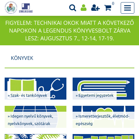
0
FIGYELEM: TECHNIKAI OKOK MIATT A KÖVETKEZŐ
NAPOKON A LEGENDUS KÖNYVESBOLT ZÁRVA
LESZ: AUGUSZTUS 7., 12-14, 17-19.
KÖNYVEK
» Szak- és tankönyvek
» Egyetemi jegyzetek
» Idegen nyelvű könyvek,
» Ismeretterjesztők, életmód-
nyelvkönyvek, szótárak
egészség