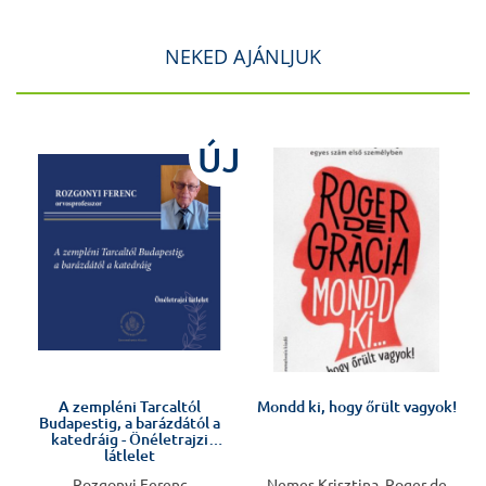
NEKED AJÁNLJUK
ÚJ
Előkészületben
A zempléni Tarcaltól
Mondd ki, hogy őrült vagyok!
Budapestig, a barázdától a
katedráig - Önéletrajzi
látlelet
Rozgonyi Ferenc
Nemes Krisztina, Roger de