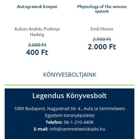
Autogramok könyve
Physiology of the venous
system
Kolozs András, Podonyi
Emil Monos
Hedvig
2.950 Ft
3.600 Ft
2.000 Ft
400 Ft
KÖNYVESBOLTJAINK
Legendus Könyvesbolt
1089 Budapest, Nagyvárad tér 4., Aula (a Semmelweis
Egyetem toronyépülete)
Telefon:
06-1-210-4408
E-mail:
info@semmelweiskiado.hu