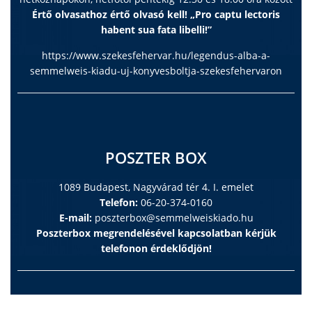
Értő olvasathoz értő olvasó kell! „Pro captu lectoris
habent sua fata libelli!”
https://www.szekesfehervar.hu/legendus-alba-a-
semmelweis-kiadu-uj-konyvesboltja-szekesfehervaron
POSZTER BOX
1089 Budapest, Nagyvárad tér 4. I. emelet
Telefon:
06-20-374-0160
E-mail:
poszterbox@semmelweiskiado.hu
Poszterbox megrendelésével kapcsolatban kérjük
telefonon érdeklődjön!