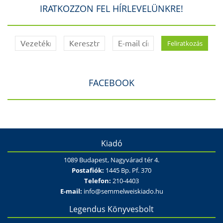
IRATKOZZON FEL HÍRLEVELÜNKRE!
FACEBOOK
Kiadó
1089 Budapest, Nagyvárad tér 4.
Postafiók:
1445 Bp. Pf. 370
Telefon:
210-4403
E-mail:
info@semmelweiskiado.hu
Legendus Könyvesbolt