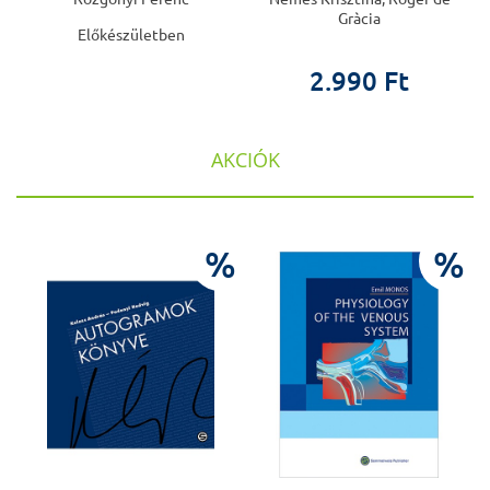
Gràcia
Előkészületben
2.990 Ft
AKCIÓK
%
%
%