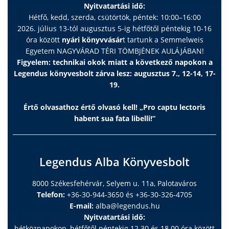
Nyitvatartási idő:
Hétfő, kedd, szerda, csütörtök, péntek: 10:00–16:00
2026. július 13-tól augusztus 5-ig hétfőtől péntekig 10-16
óra között
nyári könyvvásár
t tartunk a Semmelweis
Egyetem NAGYVÁRAD TÉRI TÖMBJÉNEK AULÁJÁBAN!
Figyelem: technikai okok miatt a következő napokon a
Legendus könyvesbolt zárva lesz: augusztus 7., 12-14, 17-
19.
Értő olvasathoz értő olvasó kell! „Pro captu lectoris
habent sua fata libelli!”
Legendus Alba Könyvesbolt
8000 Székesfehérvár, Selyem u. 11a, Palotaváros
Telefon:
+36-30-944-3650 és +36-30-326-4705
E-mail:
alba@legendus.hu
Nyitvatartási idő:
hétköznapokon, hétfőtől péntekig 12.30 és 18.00 óra között