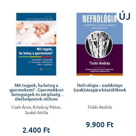
J
ÚJ
Mit tegyek, ha beteg a
Nefrológia – zsebkönyv
gyermekem? - Gyermekkori
(szak)vizsgára készülőknek
betegségek és sürgősségi
élethelyzetek otthoni
megoldása
Cseh Áron, Krivácsy Péter,
Tislér András
Szabó Attila
9.900 Ft
2.400 Ft