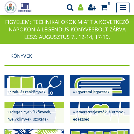
0
FIGYELEM: TECHNIKAI OKOK MIATT A KÖVETKEZŐ
NAPOKON A LEGENDUS KÖNYVESBOLT ZÁRVA
LESZ: AUGUSZTUS 7., 12-14, 17-19.
KÖNYVEK
» Szak- és tankönyvek
» Egyetemi jegyzetek
» Idegen nyelvű könyvek,
» Ismeretterjesztők, életmód-
nyelvkönyvek, szótárak
egészség