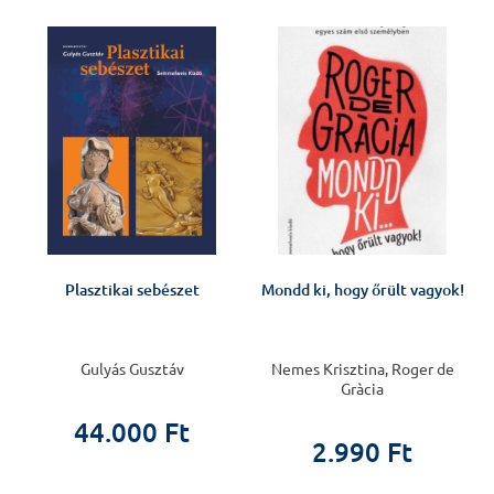
J
v
Plasztikai sebészet
Mondd ki, hogy őrült vagyok!
Gulyás Gusztáv
Nemes Krisztina, Roger de
Gràcia
44.000 Ft
2.990 Ft