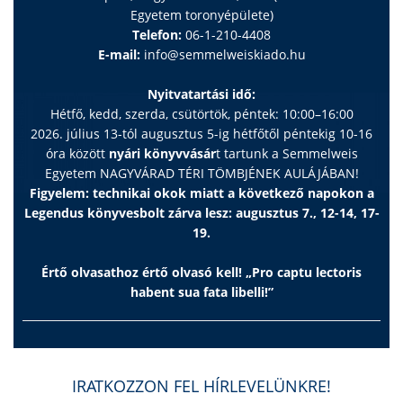
Egyetem toronyépülete)
Telefon:
06-1-210-4408
E-mail:
info@semmelweiskiado.hu
Nyitvatartási idő:
Hétfő, kedd, szerda, csütörtök, péntek: 10:00–16:00
2026. július 13-tól augusztus 5-ig hétfőtől péntekig 10-16
óra között
nyári könyvvásár
t tartunk a Semmelweis
Egyetem NAGYVÁRAD TÉRI TÖMBJÉNEK AULÁJÁBAN!
Figyelem: technikai okok miatt a következő napokon a
Legendus könyvesbolt zárva lesz: augusztus 7., 12-14, 17-
19.
Értő olvasathoz értő olvasó kell! „Pro captu lectoris
habent sua fata libelli!”
IRATKOZZON FEL HÍRLEVELÜNKRE!