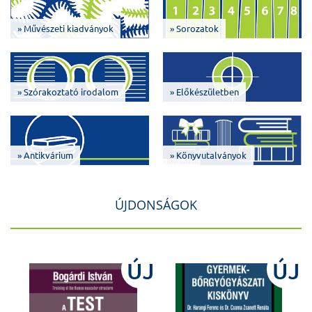
» Művészeti kiadványok
» Sorozatok
» Szórakoztató irodalom
» Előkészületben
» Antikvárium
» Könyvutalványok
ÚJDONSÁGOK
J
ÚJ
ÚJ