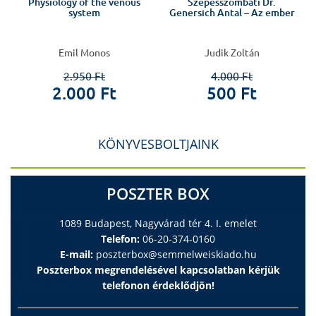
Physiology of the venous
Szepesszombati Dr.
system
Genersich Antal – Az ember
i
Emil Monos
Judik Zoltán
2.950 Ft
4.000 Ft
2.000 Ft
500 Ft
KÖNYVESBOLTJAINK
POSZTER BOX
1089 Budapest, Nagyvárad tér 4. I. emelet
Telefon:
06-20-374-0160
E-mail:
poszterbox@semmelweiskiado.hu
Poszterbox megrendelésével kapcsolatban kérjük
telefonon érdeklődjön!