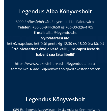
Legendus Alba Könyvesbolt
8000 Székesfehérvár, Selyem u. 11a, Palotaváros
Telefon:
+36-30-944-3650 és +36-30-326-4705
E-mail:
alba@legendus.hu
Nyitvatartási idő:
hétköznapokon, hétfőtől péntekig 12.30 és 18.00 óra között
Értő olvasathoz értő olvasó kell! „Pro captu lectoris
habent sua fata libelli!”
https://www.szekesfehervar.hu/legendus-alba-a-
semmelweis-kiadu-uj-konyvesboltja-szekesfehervaron
Legendus Könyvesbolt
1089 Budapest, Nagyvárad tér 4., Aula (a Semmelweis