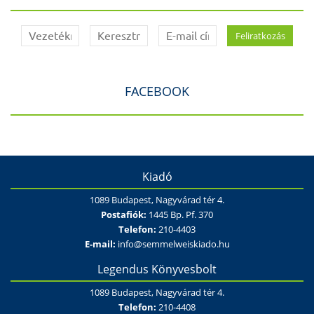
FACEBOOK
Kiadó
1089 Budapest, Nagyvárad tér 4.
Postafiók:
1445 Bp. Pf. 370
Telefon:
210-4403
E-mail:
info@semmelweiskiado.hu
Legendus Könyvesbolt
1089 Budapest, Nagyvárad tér 4.
Telefon:
210-4408