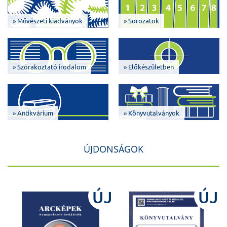
» Művészeti kiadványok
» Sorozatok
» Szórakoztató irodalom
» Előkészületben
» Antikvárium
» Könyvutalványok
ÚJDONSÁGOK
J
ÚJ
ÚJ