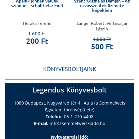
Apáink jönnek velünk
Szent Kozma és Damján – Az
szembe – Schultheisz Emil
orvosszentek üzenete
képekben
Herzka Ferenc
Langer Róbert, Vértesaljai
László
1.600 Ft
4.000 Ft
200 Ft
500 Ft
KÖNYVESBOLTJAINK
Legendus Könyvesbolt
1089 Budapest, Nagyvárad tér 4., Aula (a Semmelweis
Egyetem toronyépülete)
Telefon:
06-1-210-4408
E-mail:
info@semmelweiskiado.hu
Nyitvatartási idő: