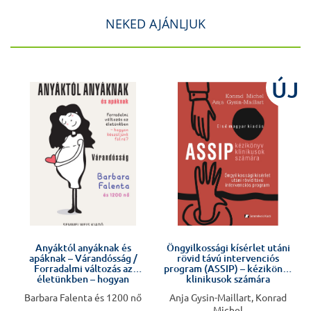
NEKED AJÁNLJUK
J
ÚJ
Anyáktól anyáknak és
Öngyilkossági kísérlet utáni
apáknak – Várandósság /
rövid távú intervenciós
Forradalmi változás az
program (ASSIP) – kézikönyv
életünkben – hogyan
klinikusok számára
készüljünk fel rá?
Barbara Falenta és 1200 nő
Anja Gysin-Maillart, Konrad
Michel