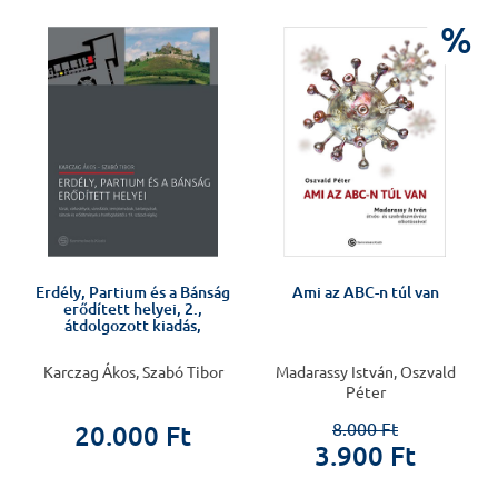
%
Erdély, Partium és a Bánság
Ami az ABC-n túl van
erődített helyei, 2.,
átdolgozott kiadás,
Karczag Ákos, Szabó Tibor
Madarassy István, Oszvald
Péter
8.000 Ft
20.000 Ft
3.900 Ft