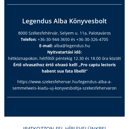
Legendus Alba Könyvesbolt
8000 Székesfehérvár, Selyem u. 11a, Palotaváros
Telefon:
+36-30-944-3650 és +36-30-326-4705
E-mail:
alba@legendus.hu
Nyitvatartási idő:
hétköznapokon, hétfőtől péntekig 12.30 és 18.00 óra között
Értő olvasathoz értő olvasó kell! „Pro captu lectoris
habent sua fata libelli!”
https://www.szekesfehervar.hu/legendus-alba-a-
semmelweis-kiadu-uj-konyvesboltja-szekesfehervaron
IRATKOZZON FEL HÍRLEVELÜNKRE!