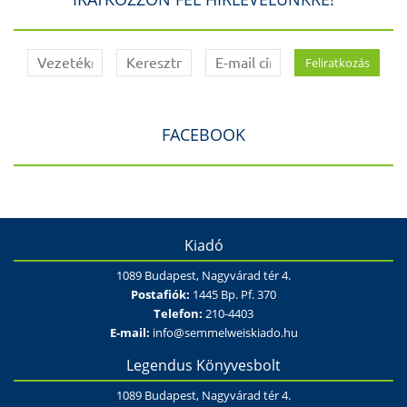
FACEBOOK
Kiadó
1089 Budapest, Nagyvárad tér 4.
Postafiók:
1445 Bp. Pf. 370
Telefon:
210-4403
E-mail:
info@semmelweiskiado.hu
Legendus Könyvesbolt
1089 Budapest, Nagyvárad tér 4.