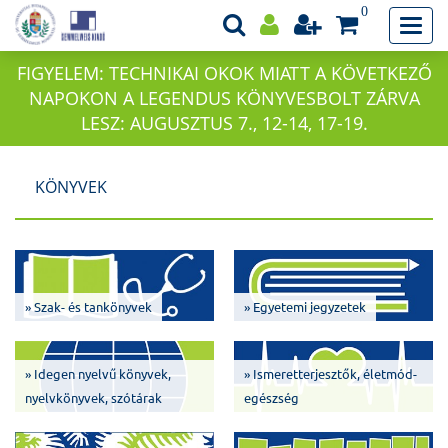
0
FIGYELEM: TECHNIKAI OKOK MIATT A KÖVETKEZŐ
NAPOKON A LEGENDUS KÖNYVESBOLT ZÁRVA
LESZ: AUGUSZTUS 7., 12-14, 17-19.
KÖNYVEK
» Szak- és tankönyvek
» Egyetemi jegyzetek
» Idegen nyelvű könyvek,
» Ismeretterjesztők, életmód-
nyelvkönyvek, szótárak
egészség