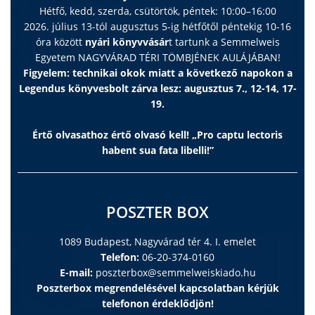
Hétfő, kedd, szerda, csütörtök, péntek: 10:00–16:00
2026. július 13-tól augusztus 5-ig hétfőtől péntekig 10-16
óra között
nyári könyvvásár
t tartunk a Semmelweis
Egyetem NAGYVÁRAD TÉRI TÖMBJÉNEK AULÁJÁBAN!
Figyelem: technikai okok miatt a következő napokon a
Legendus könyvesbolt zárva lesz: augusztus 7., 12-14, 17-
19.
Értő olvasathoz értő olvasó kell! „Pro captu lectoris
habent sua fata libelli!”
POSZTER BOX
1089 Budapest, Nagyvárad tér 4. I. emelet
Telefon:
06-20-374-0160
E-mail:
poszterbox@semmelweiskiado.hu
Poszterbox megrendelésével kapcsolatban kérjük
telefonon érdeklődjön!