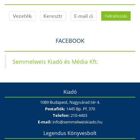
FACEBOOK
Semmelweis Kiadó és Média Kft.
Kiadó
1089 Budapest, Nagyvárad tér 4.
Postafiók:
1445 Bp. Pf. 370
Telefon:
210-4403
E-mail:
info@semmelweiskiado.hu
Legendus Könyvesbolt