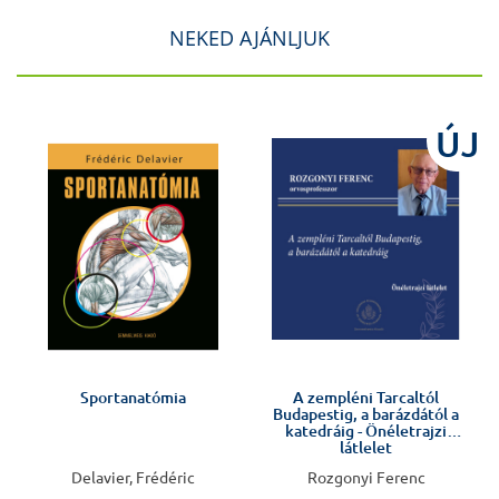
NEKED AJÁNLJUK
J
ÚJ
Előkészületben
Sportanatómia
A zempléni Tarcaltól
Budapestig, a barázdától a
v
katedráig - Önéletrajzi
látlelet
Delavier, Frédéric
Rozgonyi Ferenc