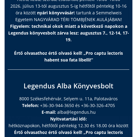
2026. július 13-tól augusztus 5-ig hétfőtől péntekig 10-16
óra között
nyári könyvvásár
t tartunk a Semmelweis
Egyetem NAGYVÁRAD TÉRI TÖMBJÉNEK AULÁJÁBAN!
Figyelem: technikai okok miatt a következő napokon a
Legendus könyvesbolt zárva lesz: augusztus 7., 12-14, 17-
19.
Értő olvasathoz értő olvasó kell! „Pro captu lectoris
habent sua fata libelli!”
Legendus Alba Könyvesbolt
8000 Székesfehérvár, Selyem u. 11a, Palotaváros
Telefon:
+36-30-944-3650 és +36-30-326-4705
E-mail:
alba@legendus.hu
Nyitvatartási idő:
hétköznapokon, hétfőtől péntekig 12.30 és 18.00 óra között
Értő olvasathoz értő olvasó kell! „Pro captu lectoris