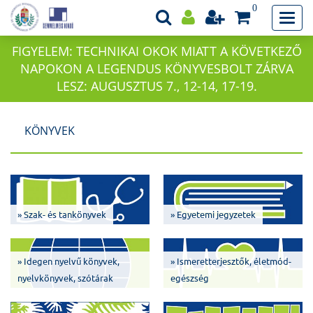
0
FIGYELEM: TECHNIKAI OKOK MIATT A KÖVETKEZŐ
NAPOKON A LEGENDUS KÖNYVESBOLT ZÁRVA
LESZ: AUGUSZTUS 7., 12-14, 17-19.
KÖNYVEK
» Szak- és tankönyvek
» Egyetemi jegyzetek
» Idegen nyelvű könyvek,
» Ismeretterjesztők, életmód-
nyelvkönyvek, szótárak
egészség