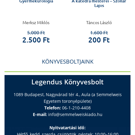
Gyermekurológia
A katedra mesterei – Szollár
Lajos
Merksz Miklós
Táncos László
5.000 Ft
1.600 Ft
2.500 Ft
200 Ft
KÖNYVESBOLTJAINK
Legendus Könyvesbolt
1089 Budapest, Nagyvárad tér 4., Aula (a Semmelweis
Egyetem toronyépülete)
Telefon:
06-1-210-4408
E-mail:
info@semmelweiskiado.hu
Nyitvatartási idő:
Hétfő, kedd, szerda, csütörtök, péntek: 10:00–16:00