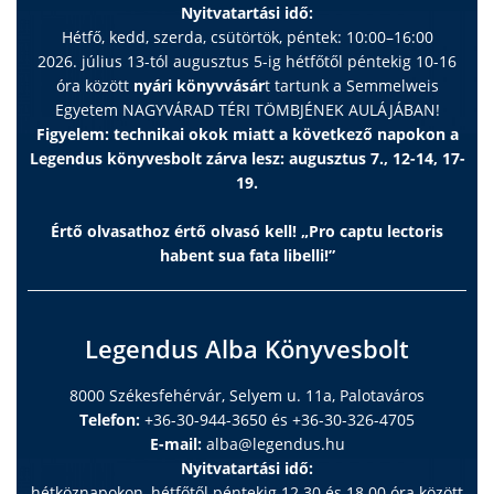
Nyitvatartási idő:
Hétfő, kedd, szerda, csütörtök, péntek: 10:00–16:00
2026. július 13-tól augusztus 5-ig hétfőtől péntekig 10-16
óra között
nyári könyvvásár
t tartunk a Semmelweis
Egyetem NAGYVÁRAD TÉRI TÖMBJÉNEK AULÁJÁBAN!
Figyelem: technikai okok miatt a következő napokon a
Legendus könyvesbolt zárva lesz: augusztus 7., 12-14, 17-
19.
Értő olvasathoz értő olvasó kell! „Pro captu lectoris
habent sua fata libelli!”
Legendus Alba Könyvesbolt
8000 Székesfehérvár, Selyem u. 11a, Palotaváros
Telefon:
+36-30-944-3650 és +36-30-326-4705
E-mail:
alba@legendus.hu
Nyitvatartási idő:
hétköznapokon, hétfőtől péntekig 12.30 és 18.00 óra között