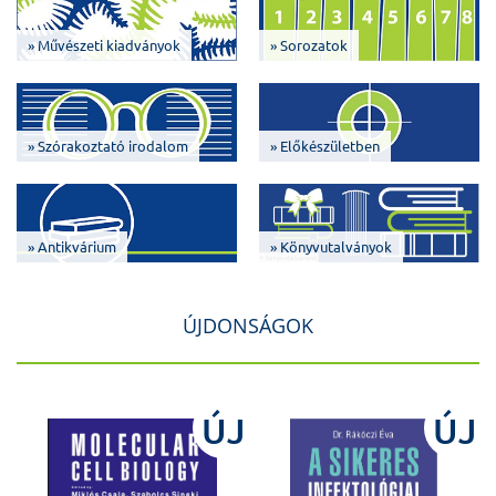
» Művészeti kiadványok
» Sorozatok
» Szórakoztató irodalom
» Előkészületben
» Antikvárium
» Könyvutalványok
ÚJDONSÁGOK
J
ÚJ
ÚJ