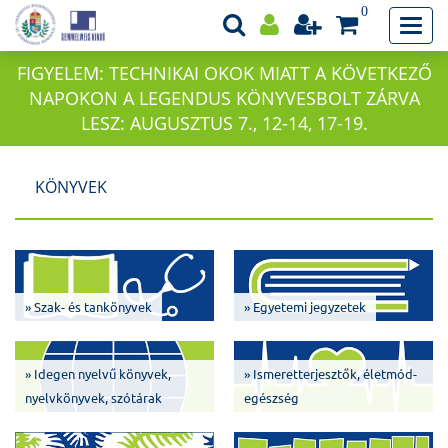
0
FIGYELEM: TECHNIKAI OKOK MIATT A KÖVETKEZŐ
NAPOKON A LEGENDUS KÖNYVESBOLT ZÁRVA
LESZ: AUGUSZTUS 7., 12-14, 17-19.
KÖNYVEK
» Szak- és tankönyvek
» Egyetemi jegyzetek
» Idegen nyelvű könyvek,
» Ismeretterjesztők, életmód-
nyelvkönyvek, szótárak
egészség