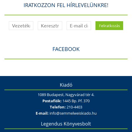
IRATKOZZON FEL HÍRLEVELÜNKRE!
FACEBOOK
Kiadó
1089 Budapest, Nagyvárad tér 4.
Postafiók:
1445 Bp. Pf. 370
Telefon:
210-4403
E-mail:
info@semmelweiskiado.hu
Legendus Könyvesbolt