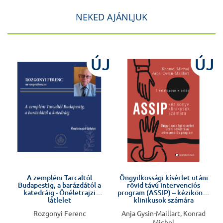
NEKED AJÁNLJUK
ÚJ
ÚJ
Előkészületben
A zempléni Tarcaltól
Öngyilkossági kísérlet utáni
Budapestig, a barázdától a
rövid távú intervenciós
katedráig - Önéletrajzi
program (ASSIP) – kézikönyv
látlelet
klinikusok számára
Rozgonyi Ferenc
Anja Gysin-Maillart, Konrad
Michel