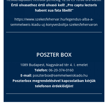
Értő olvasathoz értő olvasó kell! „Pro captu lectoris
habent sua fata libelli!”
https://www.szekesfehervar.hu/legendus-alba-a-
semmelweis-kiadu-uj-konyvesboltja-szekesfehervaron
POSZTER BOX
1089 Budapest, Nagyvárad tér 4. I. emelet
Telefon:
06-20-374-0160
E-mail:
poszterbox@semmelweiskiado.hu
Poszterbox megrendelésével kapcsolatban kérjük
telefonon érdeklődjön!