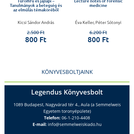
s
Tűrömfű és jajlapi –
Lecture notes of forensic
Tanulmányok a betegség és
medicine
az elmúlás témaköréből
.
Kicsi Sándor András
Éva Keller, Péter Sótonyi
2.500 Ft
6.200 Ft
800 Ft
800 Ft
KÖNYVESBOLTJAINK
Legendus Könyvesbolt
1089 Budapest, Nagyvárad tér 4., Aula (a Semmelweis
Egyetem toronyépülete)
Telefon:
06-1-210-4408
E-mail:
info@semmelweiskiado.hu