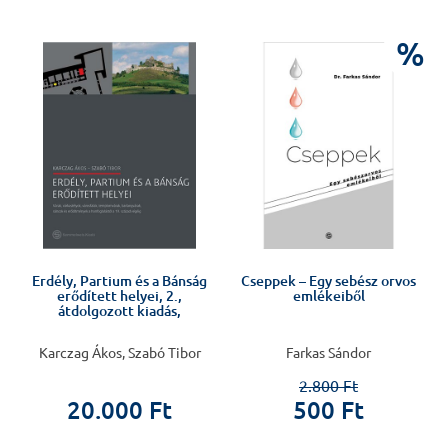
%
Erdély, Partium és a Bánság
Cseppek – Egy sebész orvos
erődített helyei, 2.,
emlékeiből
átdolgozott kiadás,
Karczag Ákos, Szabó Tibor
Farkas Sándor
2.800 Ft
20.000 Ft
500 Ft