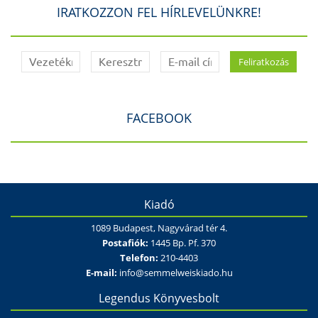
IRATKOZZON FEL HÍRLEVELÜNKRE!
FACEBOOK
Kiadó
1089 Budapest, Nagyvárad tér 4.
Postafiók:
1445 Bp. Pf. 370
Telefon:
210-4403
E-mail:
info@semmelweiskiado.hu
Legendus Könyvesbolt