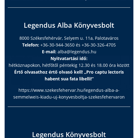
Legendus Alba Könyvesbolt
8000 Székesfehérvár, Selyem u. 11a, Palotaváros
Telefon:
+36-30-944-3650 és +36-30-326-4705
E-mail:
alba@legendus.hu
Nyitvatartási idő:
hétköznapokon, hétfőtől péntekig 12.30 és 18.00 óra között
Értő olvasathoz értő olvasó kell! „Pro captu lectoris
habent sua fata libelli!”
https://www.szekesfehervar.hu/legendus-alba-a-
semmelweis-kiadu-uj-konyvesboltja-szekesfehervaron
Legendus Könyvesbolt