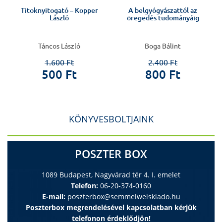
Titoknyitogató – Kopper
A belgyógyászattól az
László
öregedés tudományáig
Táncos László
Boga Bálint
1.600 Ft
2.400 Ft
500 Ft
800 Ft
KÖNYVESBOLTJAINK
POSZTER BOX
1089 Budapest, Nagyvárad tér 4. I. emelet
Telefon:
06-20-374-0160
E-mail:
poszterbox@semmelweiskiado.hu
Poszterbox megrendelésével kapcsolatban kérjük
telefonon érdeklődjön!