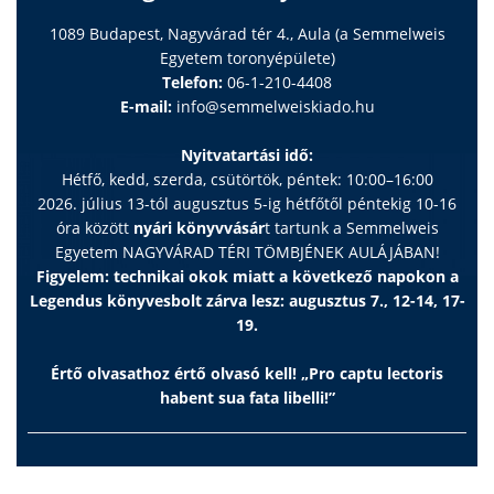
1089 Budapest, Nagyvárad tér 4., Aula (a Semmelweis
Egyetem toronyépülete)
Telefon:
06-1-210-4408
E-mail:
info@semmelweiskiado.hu
Nyitvatartási idő:
Hétfő, kedd, szerda, csütörtök, péntek: 10:00–16:00
2026. július 13-tól augusztus 5-ig hétfőtől péntekig 10-16
óra között
nyári könyvvásár
t tartunk a Semmelweis
Egyetem NAGYVÁRAD TÉRI TÖMBJÉNEK AULÁJÁBAN!
Figyelem: technikai okok miatt a következő napokon a
Legendus könyvesbolt zárva lesz: augusztus 7., 12-14, 17-
19.
Értő olvasathoz értő olvasó kell! „Pro captu lectoris
habent sua fata libelli!”