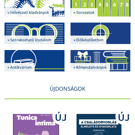
» Művészeti kiadványok
» Sorozatok
» Szórakoztató irodalom
» Előkészületben
» Antikvárium
» Könyvutalványok
ÚJDONSÁGOK
J
ÚJ
ÚJ