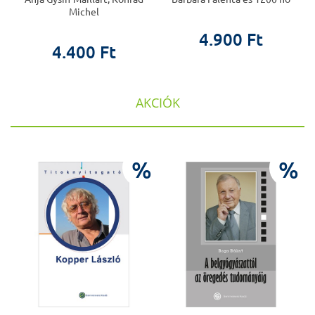
Michel
4.900 Ft
4.400 Ft
AKCIÓK
%
%
%