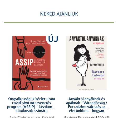
NEKED AJÁNLJUK
J
ÚJ
Öngyilkossági kísérlet utáni
Anyáktól anyáknak és
rövid távú intervenciós
apáknak – Várandósság /
program (ASSIP) – kézikönyv
Forradalmi változás az
klinikusok számára
életünkben – hogyan
készüljünk fel rá?
Anja Gysin-Maillart, Konrad
Barbara Falenta és 1200 nő