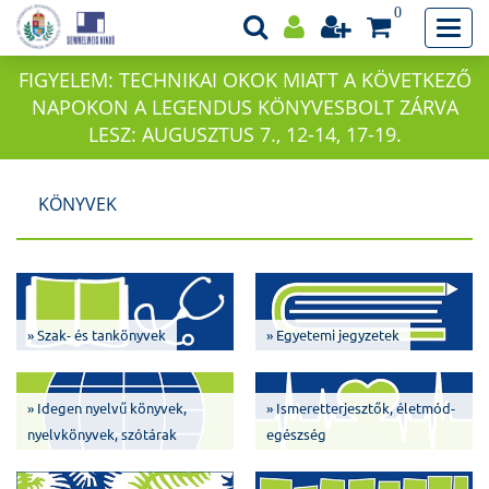
0
FIGYELEM: TECHNIKAI OKOK MIATT A KÖVETKEZŐ
NAPOKON A LEGENDUS KÖNYVESBOLT ZÁRVA
LESZ: AUGUSZTUS 7., 12-14, 17-19.
KÖNYVEK
» Szak- és tankönyvek
» Egyetemi jegyzetek
» Idegen nyelvű könyvek,
» Ismeretterjesztők, életmód-
nyelvkönyvek, szótárak
egészség