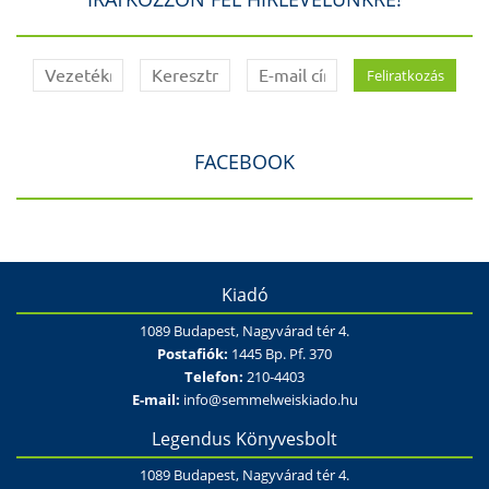
FACEBOOK
Kiadó
1089 Budapest, Nagyvárad tér 4.
Postafiók:
1445 Bp. Pf. 370
Telefon:
210-4403
E-mail:
info@semmelweiskiado.hu
Legendus Könyvesbolt
1089 Budapest, Nagyvárad tér 4.