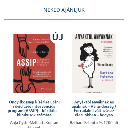
NEKED AJÁNLJUK
J
ÚJ
Öngyilkossági kísérlet utáni
Anyáktól anyáknak és
rövid távú intervenciós
apáknak – Várandósság /
program (ASSIP) – kézikönyv
Forradalmi változás az
klinikusok számára
életünkben – hogyan
készüljünk fel rá?
Anja Gysin-Maillart, Konrad
Barbara Falenta és 1200 nő
Michel