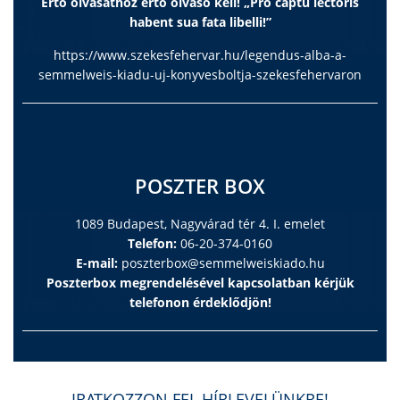
Értő olvasathoz értő olvasó kell! „Pro captu lectoris
habent sua fata libelli!”
https://www.szekesfehervar.hu/legendus-alba-a-
semmelweis-kiadu-uj-konyvesboltja-szekesfehervaron
POSZTER BOX
1089 Budapest, Nagyvárad tér 4. I. emelet
Telefon:
06-20-374-0160
E-mail:
poszterbox@semmelweiskiado.hu
Poszterbox megrendelésével kapcsolatban kérjük
telefonon érdeklődjön!
IRATKOZZON FEL HÍRLEVELÜNKRE!