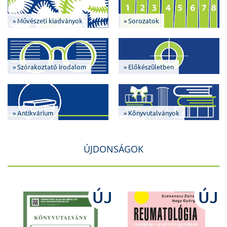
» Művészeti kiadványok
» Sorozatok
» Szórakoztató irodalom
» Előkészületben
» Antikvárium
» Könyvutalványok
ÚJDONSÁGOK
J
ÚJ
ÚJ