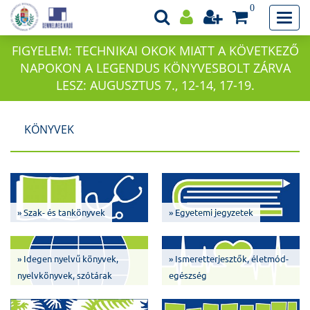
0
FIGYELEM: TECHNIKAI OKOK MIATT A KÖVETKEZŐ
NAPOKON A LEGENDUS KÖNYVESBOLT ZÁRVA
LESZ: AUGUSZTUS 7., 12-14, 17-19.
KÖNYVEK
» Szak- és tankönyvek
» Egyetemi jegyzetek
» Idegen nyelvű könyvek,
» Ismeretterjesztők, életmód-
nyelvkönyvek, szótárak
egészség