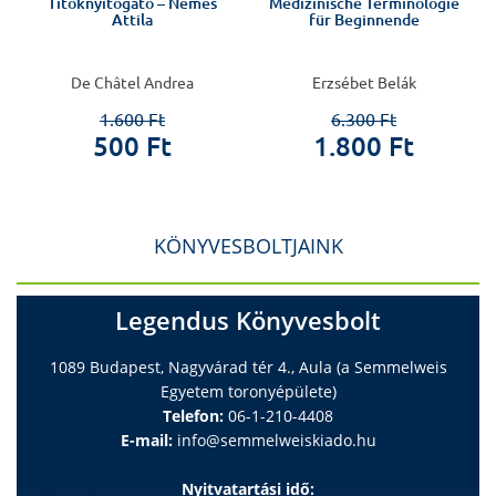
Titoknyitogató – Nemes
Medizinische Terminologie
Attila
für Beginnende
De Châtel Andrea
Erzsébet Belák
1.600 Ft
6.300 Ft
500 Ft
1.800 Ft
KÖNYVESBOLTJAINK
Legendus Könyvesbolt
1089 Budapest, Nagyvárad tér 4., Aula (a Semmelweis
Egyetem toronyépülete)
Telefon:
06-1-210-4408
E-mail:
info@semmelweiskiado.hu
Nyitvatartási idő: