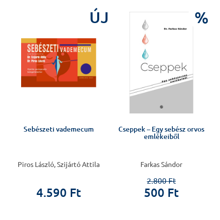
J
ÚJ
%
Sebészeti vademecum
Cseppek – Egy sebész orvos
emlékeiből
Piros László, Szijártó Attila
Farkas Sándor
2.800 Ft
4.590 Ft
500 Ft