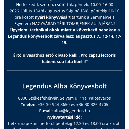
Hétfő, kedd, szerda, csütörtök, péntek: 10:00–16:00
2026. július 13-tól augusztus 5-ig hétfőtől péntekig 10-16
óra között
nyári könyvvásár
t tartunk a Semmelweis
Egyetem NAGYVÁRAD TÉRI TÖMBJÉNEK AULÁJÁBAN!
Figyelem: technikai okok miatt a következő napokon a
Legendus könyvesbolt zárva lesz: augusztus 7., 12-14, 17-
19.
Értő olvasathoz értő olvasó kell! „Pro captu lectoris
habent sua fata libelli!”
Legendus Alba Könyvesbolt
8000 Székesfehérvár, Selyem u. 11a, Palotaváros
Telefon:
+36-30-944-3650 és +36-30-326-4705
E-mail:
alba@legendus.hu
Nyitvatartási idő:
hétköznapokon, hétfőtől péntekig 12.30 és 18.00 óra között