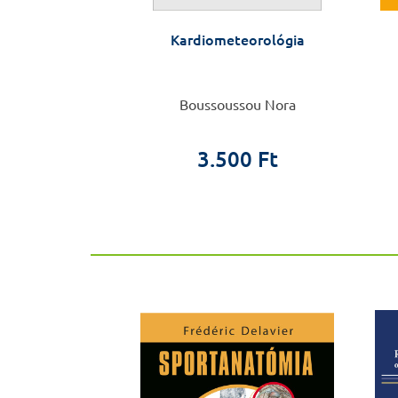
mia nőknek
Kardiometeorológia
 Frédéric
Boussoussou Nora
0 Ft
3.500 Ft