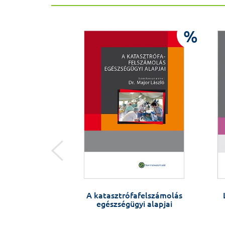
%
%
velünk szembe –
A katasztrófafelszámolás
Zoltán
egészségügyi alapjai