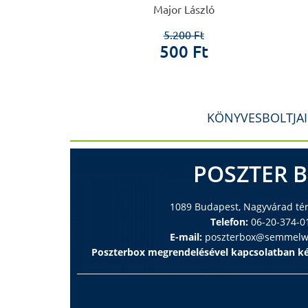
 Ferenc
Major László
0 Ft
5.200 Ft
 Ft
500 Ft
KÖNYVESBOLTJA
POSZTER 
1089 Budapest, Nagyvárad tér 
Telefon:
06-20-374-0
E-mail:
poszterbox@semmelwe
Poszterbox megrendelésével kapcsolatban ké