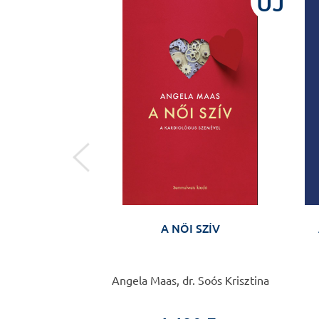
ÚJ
ÚJ
érlet utáni rövid
A NŐI SZÍV
nciós program
önyv klinikusok
mára
rt, Konrad Michel
Angela Maas, dr. Soós Krisztina