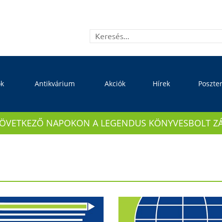
ok
Antikvárium
Akciók
Hírek
Poszte
KÖVETKEZŐ NAPOKON A LEGENDUS KÖNYVESBOLT ZÁRVA