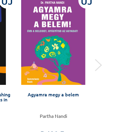
ÚJ
ÚJ
shing
Agyamra megy a belem
Stroke 
s in
Partha Nandi
Nagy 