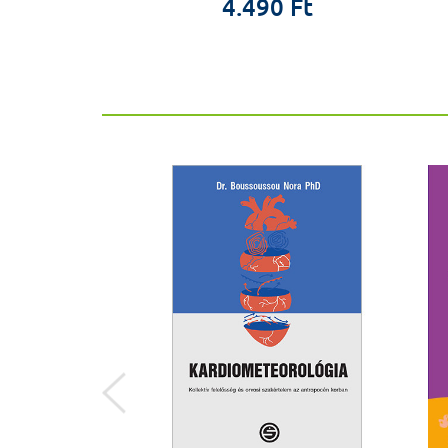
0 Ft
4.490 Ft