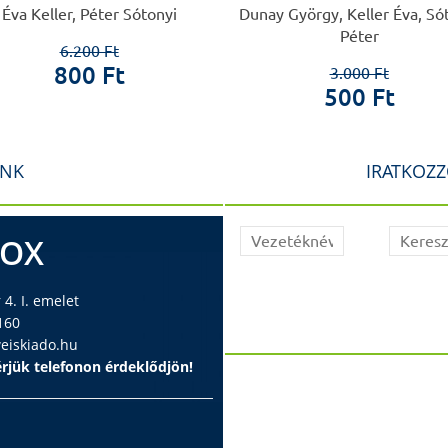
Éva Keller, Péter Sótonyi
Dunay György, Keller Éva, Só
Péter
6.200 Ft
800 Ft
3.000 Ft
500 Ft
INK
IRATKOZZ
BOX
4. I. emelet
160
iskiado.hu
rjük telefonon érdeklődjön!