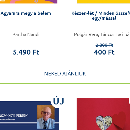
Agyamra megy a belem
Készen-lét / Minden össze
egy/mással
Partha Nandi
Polgár Vera, Táncos Laci bá
2.800 Ft
5.490 Ft
400 Ft
NEKED AJÁNLJUK
ÚJ