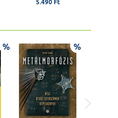
5.490 Ft
9.9
%
%