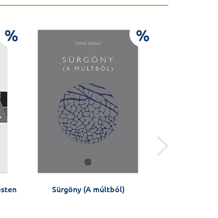
%
%
esten
Sürgöny (A múltból)
Rectores Medici
Bud