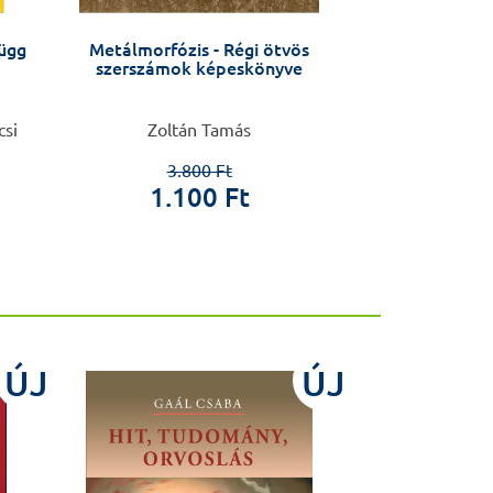
függ
Metálmorfózis - Régi ötvös
Sebészet 
szerszámok képeskönyve
tudomány
traumatológiai
urológiai al
kiegés
csi
Zoltán Tamás
Sándor
3.800 Ft
1.100 Ft
26.0
ÚJ
ÚJ