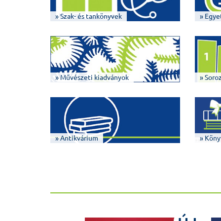
» Szak- és tankönyvek
» Egye
» Művészeti kiadványok
» Soro
» Antikvárium
» Köny