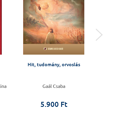
Hit, tudomány, orvoslás
Öngyilkossági kí
távú interve
(ASSIP) – kézi
szá
tina
Gaál Csaba
Anja Gysin-Maill
5.900 Ft
4.4