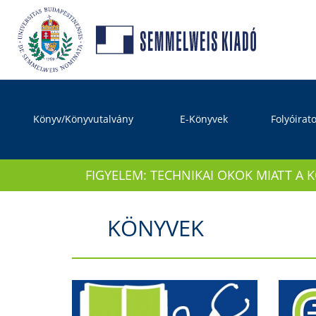
Könyv/Könyvutalvány
E-Könyvek
Folyóirat
FIGYELEM: TECHNIKAI OKOK MIATT A 
KÖNYVEK