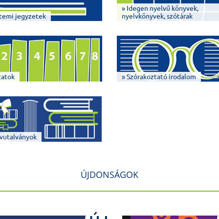
» Idegen nyelvű könyvek,
temi jegyzetek
nyelvkönyvek, szótárak
zatok
» Szórakoztató irodalom
vutalványok
ÚJDONSÁGOK