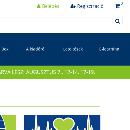
0
Belépés
Regisztráció
r Box
A kiadóról
Letöltések
E-learning
 LESZ: AUGUSZTUS 7., 12-14, 17-19.