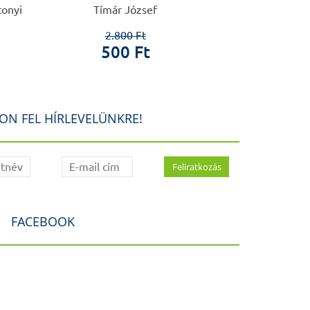
tonyi
Tímár József
Szél 
2.800 Ft
4.0
500 Ft
60
ON FEL HÍRLEVELÜNKRE!
FACEBOOK