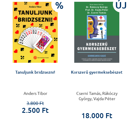
J
%
ÚJ
v
Tanuljunk bridzsezni!
Korszerű gyermeksebészet
Anders Tibor
Cserni Tamás, Rákóczy
György, Vajda Péter
3.800 Ft
2.500 Ft
18.000 Ft