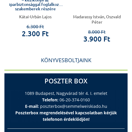
– kézikönyv az
iparbiztonsággal foglalkozó
szakemberek részére
Kátai-Urbán Lajos
Madarassy István, Oszvald
Péter
6.300 Ft
8.000 Ft
2.300 Ft
3.900 Ft
KÖNYVESBOLTJAINK
POSZTER BOX
1089 Budapest, Nagyvárad tér 4. I. emelet
Telefon:
06-20-374-0160
E-mail:
poszterbox@semmelweiskiado.hu
Poszterbox megrendelésével kapcsolatban kérjük
telefonon érdeklődjön!