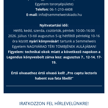
Egyetem toronyépülete)
Telefon:
06-1-210-4408
E-mail:
info@semmelweiskiado.hu
Nyitvatartási idő:
Hétfő, kedd, szerda, csütörtök, péntek: 10:00–16:00
2026. július 13-tól augusztus 5-ig hétfőtől péntekig 10-16
óra között
nyári könyvvásár
t tartunk a Semmelweis
Egyetem NAGYVÁRAD TÉRI TÖMBJÉNEK AULÁJÁBAN!
Figyelem: technikai okok miatt a következő napokon a
Legendus könyvesbolt zárva lesz: augusztus 7., 12-14, 17-
19.
Értő olvasathoz értő olvasó kell! „Pro captu lectoris
habent sua fata libelli!”
IRATKOZZON FEL HÍRLEVELÜNKRE!