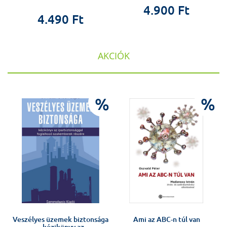
4.900 Ft
4.490 Ft
AKCIÓK
%
%
%
Veszélyes üzemek biztonsága
Ami az ABC-n túl van