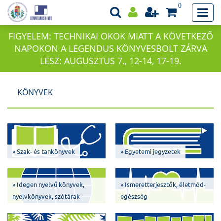
0
FIGYELEM: TECHNIKAI OKOK MIATT A KÖVETKEZŐ
NAPOKON A LEGENDUS KÖNYVESBOLT ZÁRVA
LESZ: AUGUSZTUS 7., 12-14, 17-19.
KÖNYVEK
» Szak- és tankönyvek
» Egyetemi jegyzetek
» Idegen nyelvű könyvek,
» Ismeretterjesztők, életmód-
nyelvkönyvek, szótárak
egészség