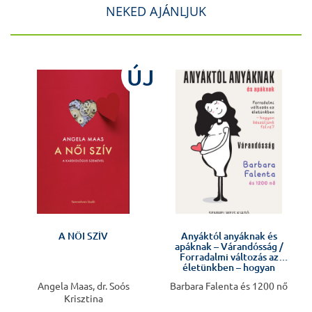
NEKED AJÁNLJUK
J
ÚJ
A NŐI SZÍV
Anyáktól anyáknak és
apáknak – Várandósság /
Forradalmi változás az
életünkben – hogyan
készüljünk fel rá?
Angela Maas, dr. Soós
Barbara Falenta és 1200 nő
Krisztina