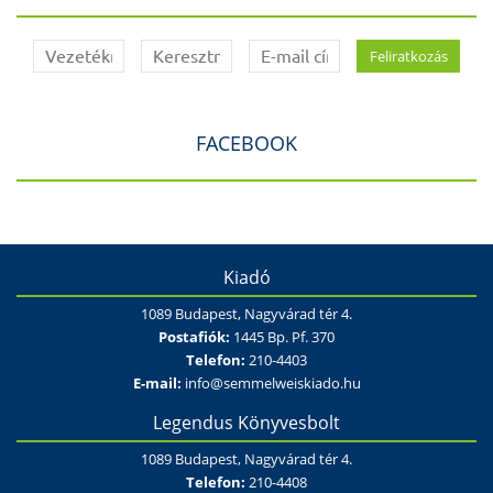
FACEBOOK
Kiadó
1089 Budapest, Nagyvárad tér 4.
Postafiók:
1445 Bp. Pf. 370
Telefon:
210-4403
E-mail:
info@semmelweiskiado.hu
Legendus Könyvesbolt
1089 Budapest, Nagyvárad tér 4.
Telefon:
210-4408