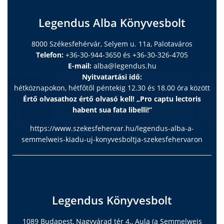
Legendus Alba Könyvesbolt
8000 Székesfehérvár, Selyem u. 11a, Palotaváros
Telefon:
+36-30-944-3650 és +36-30-326-4705
E-mail:
alba@legendus.hu
Nyitvatartási idő:
hétköznapokon, hétfőtől péntekig 12.30 és 18.00 óra között
Értő olvasathoz értő olvasó kell! „Pro captu lectoris
habent sua fata libelli!”
https://www.szekesfehervar.hu/legendus-alba-a-
semmelweis-kiadu-uj-konyvesboltja-szekesfehervaron
Legendus Könyvesbolt
1089 Budapest, Nagyvárad tér 4., Aula (a Semmelweis