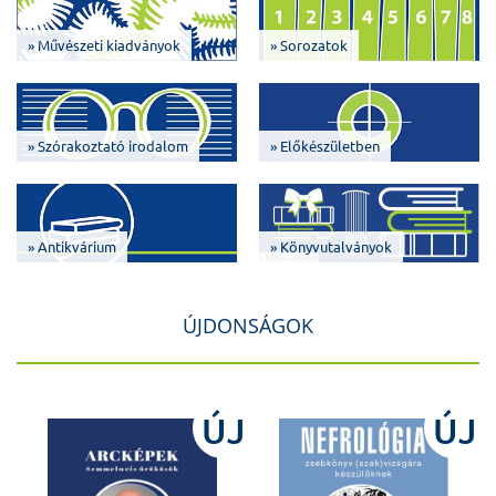
» Művészeti kiadványok
» Sorozatok
» Szórakoztató irodalom
» Előkészületben
» Antikvárium
» Könyvutalványok
ÚJDONSÁGOK
J
ÚJ
ÚJ