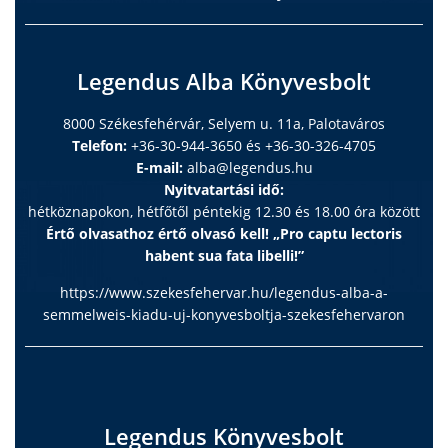
Legendus Alba Könyvesbolt
8000 Székesfehérvár, Selyem u. 11a, Palotaváros
Telefon:
+36-30-944-3650 és +36-30-326-4705
E-mail:
alba@legendus.hu
Nyitvatartási idő:
hétköznapokon, hétfőtől péntekig 12.30 és 18.00 óra között
Értő olvasathoz értő olvasó kell! „Pro captu lectoris
habent sua fata libelli!”
https://www.szekesfehervar.hu/legendus-alba-a-
semmelweis-kiadu-uj-konyvesboltja-szekesfehervaron
Legendus Könyvesbolt