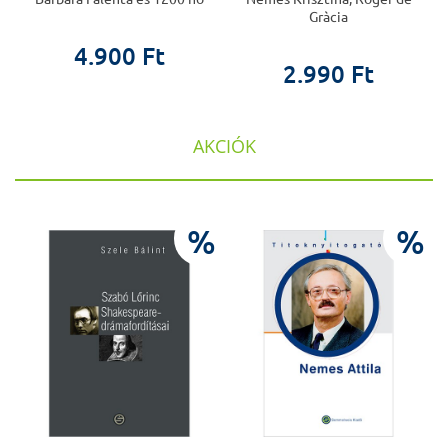
Gràcia
4.900 Ft
2.990 Ft
AKCIÓK
%
%
%