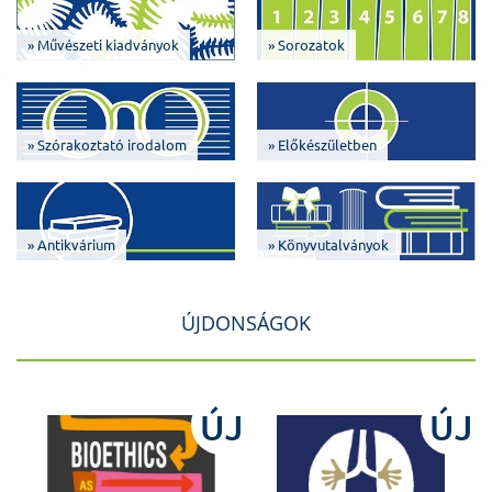
» Művészeti kiadványok
» Sorozatok
» Szórakoztató irodalom
» Előkészületben
» Antikvárium
» Könyvutalványok
ÚJDONSÁGOK
J
ÚJ
ÚJ