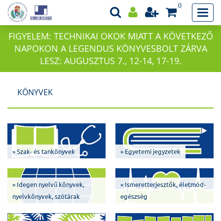
0
FIGYELEM: TECHNIKAI OKOK MIATT A KÖVETKEZŐ
NAPOKON A LEGENDUS KÖNYVESBOLT ZÁRVA
LESZ: AUGUSZTUS 7., 12-14, 17-19.
KÖNYVEK
» Szak- és tankönyvek
» Egyetemi jegyzetek
» Idegen nyelvű könyvek,
» Ismeretterjesztők, életmód-
nyelvkönyvek, szótárak
egészség