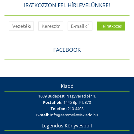
IRATKOZZON FEL HÍRLEVELÜNKRE!
FACEBOOK
Kiadó
1089 Budapest, Nagyvárad tér 4.
Postafiók:
1445 Bp. Pf. 370
Telefon:
210-4403
E-mail:
info@semmelweiskiado.hu
Legendus Könyvesbolt