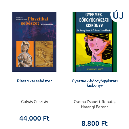
J
ÚJ
Plasztikai sebészet
Gyermek-bőrgyógyászati
kiskönyv
Gulyás Gusztáv
Csoma Zsanett Renáta,
Harangi Ferenc
44.000 Ft
8.800 Ft