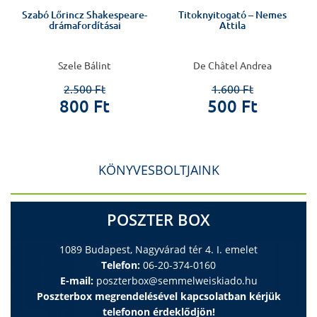
Szabó Lőrincz Shakespeare-
Titoknyitogató – Nemes
drámafordításai
Attila
Szele Bálint
De Châtel Andrea
2.500 Ft
1.600 Ft
800 Ft
500 Ft
KÖNYVESBOLTJAINK
POSZTER BOX
1089 Budapest, Nagyvárad tér 4. I. emelet
Telefon:
06-20-374-0160
E-mail:
poszterbox@semmelweiskiado.hu
Poszterbox megrendelésével kapcsolatban kérjük
telefonon érdeklődjön!