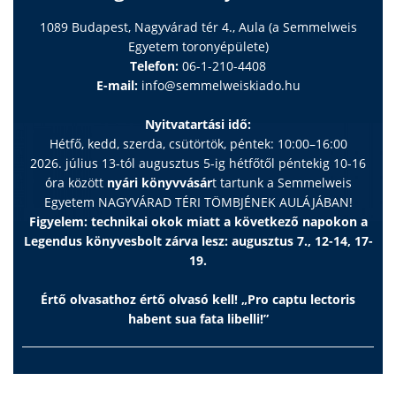
1089 Budapest, Nagyvárad tér 4., Aula (a Semmelweis
Egyetem toronyépülete)
Telefon:
06-1-210-4408
E-mail:
info@semmelweiskiado.hu
Nyitvatartási idő:
Hétfő, kedd, szerda, csütörtök, péntek: 10:00–16:00
2026. július 13-tól augusztus 5-ig hétfőtől péntekig 10-16
óra között
nyári könyvvásár
t tartunk a Semmelweis
Egyetem NAGYVÁRAD TÉRI TÖMBJÉNEK AULÁJÁBAN!
Figyelem: technikai okok miatt a következő napokon a
Legendus könyvesbolt zárva lesz: augusztus 7., 12-14, 17-
19.
Értő olvasathoz értő olvasó kell! „Pro captu lectoris
habent sua fata libelli!”