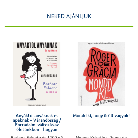
NEKED AJÁNLJUK
J
Anyáktól anyáknak és
Mondd ki, hogy őrült vagyok!
apáknak – Várandósság /
v
Forradalmi változás az
életünkben – hogyan
készüljünk fel rá?
Barbara Falenta és 1200 nő
Nemes Krisztina, Roger de