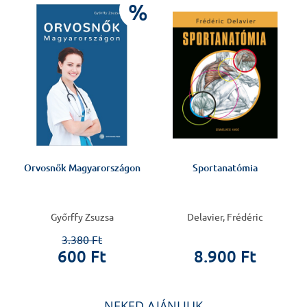
J
%
Orvosnők Magyarországon
Sportanatómia
Győrffy Zsuzsa
Delavier, Frédéric
3.380 Ft
600 Ft
8.900 Ft
NEKED AJÁNLJUK