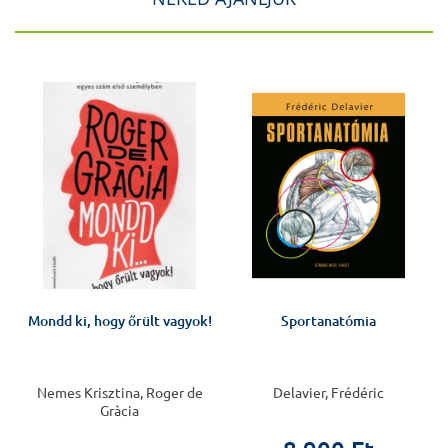
J
Mondd ki, hogy őrült vagyok!
Sportanatómia
Nemes Krisztina, Roger de
Delavier, Frédéric
Gràcia