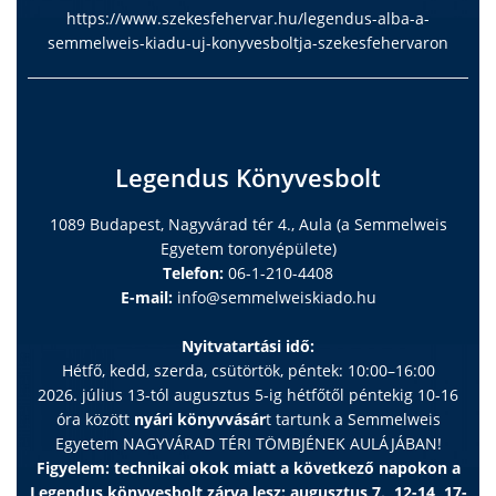
https://www.szekesfehervar.hu/legendus-alba-a-
semmelweis-kiadu-uj-konyvesboltja-szekesfehervaron
Legendus Könyvesbolt
1089 Budapest, Nagyvárad tér 4., Aula (a Semmelweis
Egyetem toronyépülete)
Telefon:
06-1-210-4408
E-mail:
info@semmelweiskiado.hu
Nyitvatartási idő:
Hétfő, kedd, szerda, csütörtök, péntek: 10:00–16:00
2026. július 13-tól augusztus 5-ig hétfőtől péntekig 10-16
óra között
nyári könyvvásár
t tartunk a Semmelweis
Egyetem NAGYVÁRAD TÉRI TÖMBJÉNEK AULÁJÁBAN!
Figyelem: technikai okok miatt a következő napokon a
Legendus könyvesbolt zárva lesz: augusztus 7., 12-14, 17-