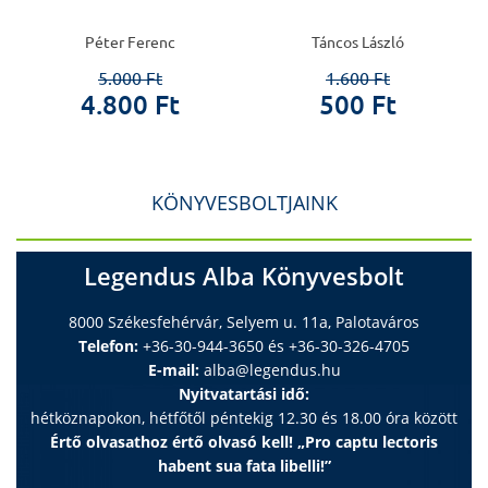
Péter Ferenc
Táncos László
5.000 Ft
1.600 Ft
4.800 Ft
500 Ft
KÖNYVESBOLTJAINK
Legendus Alba Könyvesbolt
8000 Székesfehérvár, Selyem u. 11a, Palotaváros
Telefon:
+36-30-944-3650 és +36-30-326-4705
E-mail:
alba@legendus.hu
Nyitvatartási idő:
hétköznapokon, hétfőtől péntekig 12.30 és 18.00 óra között
Értő olvasathoz értő olvasó kell! „Pro captu lectoris
habent sua fata libelli!”