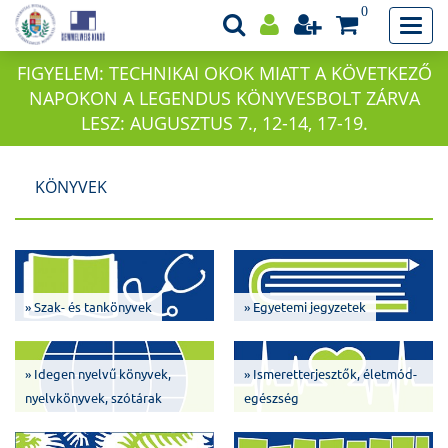
0
FIGYELEM: TECHNIKAI OKOK MIATT A KÖVETKEZŐ
NAPOKON A LEGENDUS KÖNYVESBOLT ZÁRVA
LESZ: AUGUSZTUS 7., 12-14, 17-19.
KÖNYVEK
» Szak- és tankönyvek
» Egyetemi jegyzetek
» Idegen nyelvű könyvek,
» Ismeretterjesztők, életmód-
nyelvkönyvek, szótárak
egészség