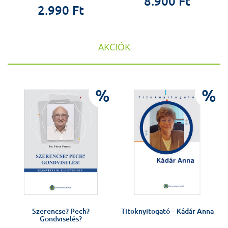
8.900 Ft
2.990 Ft
AKCIÓK
%
%
%
Szerencse? Pech?
Titoknyitogató – Kádár Anna
Gondviselés?