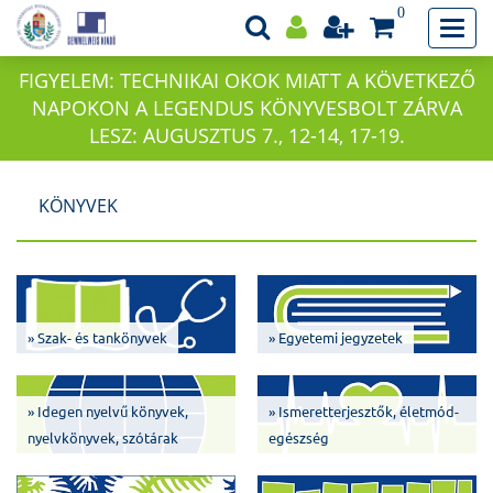
0
FIGYELEM: TECHNIKAI OKOK MIATT A KÖVETKEZŐ
NAPOKON A LEGENDUS KÖNYVESBOLT ZÁRVA
LESZ: AUGUSZTUS 7., 12-14, 17-19.
KÖNYVEK
» Szak- és tankönyvek
» Egyetemi jegyzetek
» Idegen nyelvű könyvek,
» Ismeretterjesztők, életmód-
nyelvkönyvek, szótárak
egészség