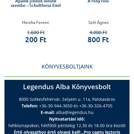
Apáink jönnek velünk
A fény felé
szembe – Schultheisz Emil
Herzka Ferenc
Szél Ágnes
1.600 Ft
4.000 Ft
200 Ft
800 Ft
KÖNYVESBOLTJAINK
Legendus Alba Könyvesbolt
8000 Székesfehérvár, Selyem u. 11a, Palotaváros
Telefon:
+36-30-944-3650 és +36-30-326-4705
E-mail:
alba@legendus.hu
Nyitvatartási idő:
hétköznapokon, hétfőtől péntekig 12.30 és 18.00 óra között
Értő olvasathoz értő olvasó kell! „Pro captu lectoris