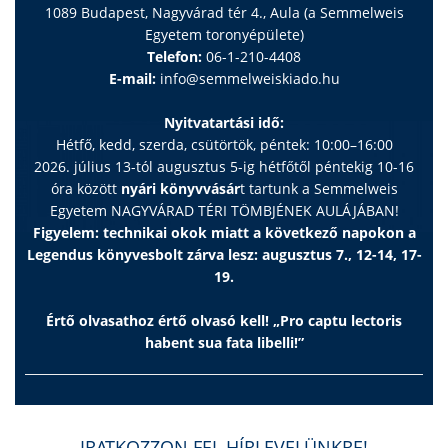
1089 Budapest, Nagyvárad tér 4., Aula (a Semmelweis
Egyetem toronyépülete)
Telefon:
06-1-210-4408
E-mail:
info@semmelweiskiado.hu
Nyitvatartási idő:
Hétfő, kedd, szerda, csütörtök, péntek: 10:00–16:00
2026. július 13-tól augusztus 5-ig hétfőtől péntekig 10-16
óra között
nyári könyvvásár
t tartunk a Semmelweis
Egyetem NAGYVÁRAD TÉRI TÖMBJÉNEK AULÁJÁBAN!
Figyelem: technikai okok miatt a következő napokon a
Legendus könyvesbolt zárva lesz: augusztus 7., 12-14, 17-
19.
Értő olvasathoz értő olvasó kell! „Pro captu lectoris
habent sua fata libelli!”
IRATKOZZON FEL HÍRLEVELÜNKRE!