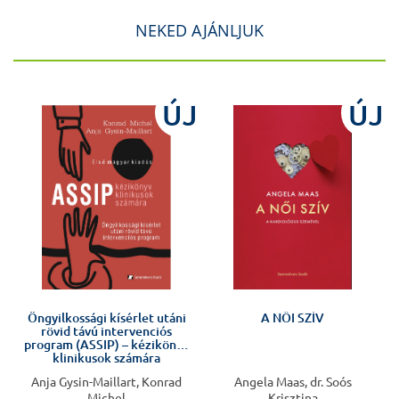
NEKED AJÁNLJUK
ÚJ
ÚJ
Öngyilkossági kísérlet utáni
A NŐI SZÍV
rövid távú intervenciós
program (ASSIP) – kézikönyv
klinikusok számára
Anja Gysin-Maillart, Konrad
Angela Maas, dr. Soós
Michel
Krisztina