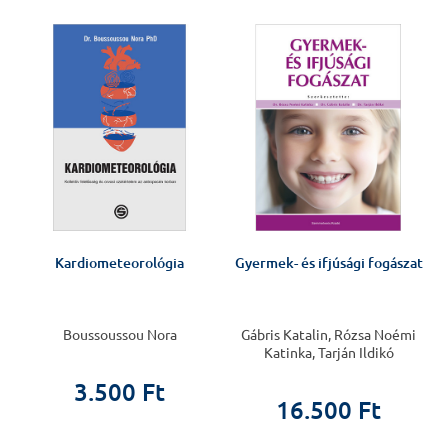
J
Kardiometeorológia
Gyermek- és ifjúsági fogászat
Boussoussou Nora
Gábris Katalin, Rózsa Noémi
Katinka, Tarján Ildikó
3.500 Ft
16.500 Ft