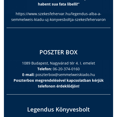
habent sua fata libelli!”
https://www.szekesfehervar.hu/legendus-alba-a-
semmelweis-kiadu-uj-konyvesboltja-szekesfehervaron
POSZTER BOX
1089 Budapest, Nagyvárad tér 4. I. emelet
Telefon:
06-20-374-0160
E-mail:
poszterbox@semmelweiskiado.hu
Poszterbox megrendelésével kapcsolatban kérjük
telefonon érdeklődjön!
Legendus Könyvesbolt