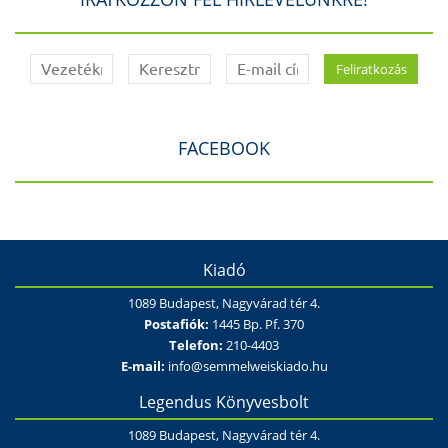
FACEBOOK
Kiadó
1089 Budapest, Nagyvárad tér 4.
Postafiók:
1445 Bp. Pf. 370
Telefon:
210-4403
E-mail:
info@semmelweiskiado.hu
Legendus Könyvesbolt
1089 Budapest, Nagyvárad tér 4.