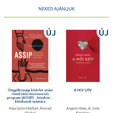
NEKED AJÁNLJUK
ÚJ
ÚJ
!
Öngyilkossági kísérlet utáni
A NŐI SZÍV
rövid távú intervenciós
program (ASSIP) – kézikönyv
klinikusok számára
Anja Gysin-Maillart, Konrad
Angela Maas, dr. Soós
Michel
Krisztina