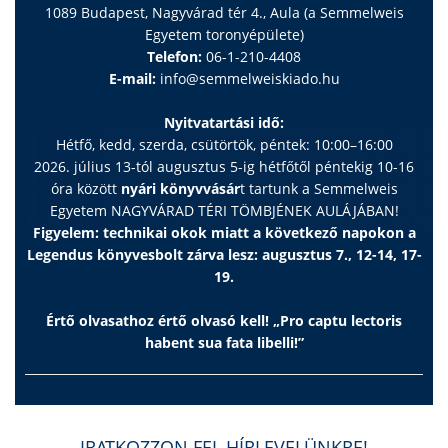
1089 Budapest, Nagyvárad tér 4., Aula (a Semmelweis
Egyetem toronyépülete)
Telefon:
06-1-210-4408
E-mail:
info@semmelweiskiado.hu
Nyitvatartási idő:
Hétfő, kedd, szerda, csütörtök, péntek: 10:00–16:00
2026. július 13-tól augusztus 5-ig hétfőtől péntekig 10-16
óra között
nyári könyvvásár
t tartunk a Semmelweis
Egyetem NAGYVÁRAD TÉRI TÖMBJÉNEK AULÁJÁBAN!
Figyelem: technikai okok miatt a következő napokon a
Legendus könyvesbolt zárva lesz: augusztus 7., 12-14, 17-
19.
Értő olvasathoz értő olvasó kell! „Pro captu lectoris
habent sua fata libelli!”
IRATKOZZON FEL HÍRLEVELÜNKRE!