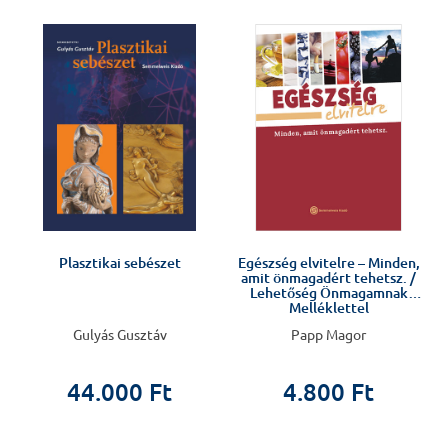
J
Plasztikai sebészet
Egészség elvitelre – Minden,
amit önmagadért tehetsz. /
Lehetőség Önmagamnak
Melléklettel
Gulyás Gusztáv
Papp Magor
44.000 Ft
4.800 Ft