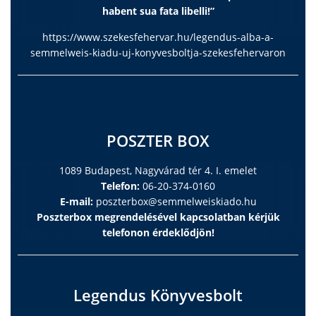
habent sua fata libelli!”
https://www.szekesfehervar.hu/legendus-alba-a-
semmelweis-kiadu-uj-konyvesboltja-szekesfehervaron
POSZTER BOX
1089 Budapest, Nagyvárad tér 4. I. emelet
Telefon:
06-20-374-0160
E-mail:
poszterbox@semmelweiskiado.hu
Poszterbox megrendelésével kapcsolatban kérjük
telefonon érdeklődjön!
Legendus Könyvesbolt