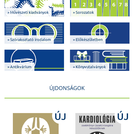
» Művészeti kiadványok
» Sorozatok
» Szórakoztató irodalom
» Előkészületben
» Antikvárium
» Könyvutalványok
ÚJDONSÁGOK
J
ÚJ
ÚJ