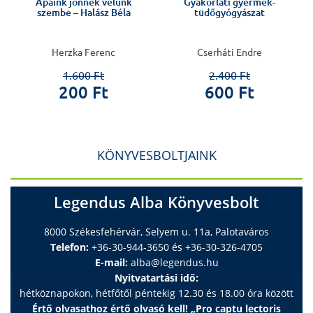
Apáink jönnek velünk
Gyakorlati gyermek-
szembe – Halász Béla
tüdőgyógyászat
Herzka Ferenc
Cserháti Endre
1.600 Ft
2.400 Ft
200 Ft
600 Ft
KÖNYVESBOLTJAINK
Legendus Alba Könyvesbolt
8000 Székesfehérvár, Selyem u. 11a, Palotaváros
Telefon:
+36-30-944-3650 és +36-30-326-4705
E-mail:
alba@legendus.hu
Nyitvatartási idő:
hétköznapokon, hétfőtől péntekig 12.30 és 18.00 óra között
Értő olvasathoz értő olvasó kell! „Pro captu lectoris