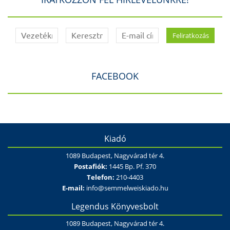
FACEBOOK
Kiadó
1089 Budapest, Nagyvárad tér 4.
Postafiók:
1445 Bp. Pf. 370
Telefon:
210-4403
E-mail:
info@semmelweiskiado.hu
Legendus Könyvesbolt
1089 Budapest, Nagyvárad tér 4.