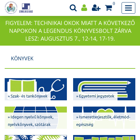
0
FIGYELEM: TECHNIKAI OKOK MIATT A KÖVETKEZŐ
NAPOKON A LEGENDUS KÖNYVESBOLT ZÁRVA
LESZ: AUGUSZTUS 7., 12-14, 17-19.
KÖNYVEK
» Szak- és tankönyvek
» Egyetemi jegyzetek
» Idegen nyelvű könyvek,
» Ismeretterjesztők, életmód-
nyelvkönyvek, szótárak
egészség