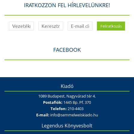
IRATKOZZON FEL HÍRLEVELÜNKRE!
FACEBOOK
Kiadó
1089 Budapest, Nagyvárad tér 4.
Postafiók:
1445 Bp. Pf. 370
Telefon:
210-4403
E-mail:
info@semmelweiskiado.hu
Legendus Könyvesbolt