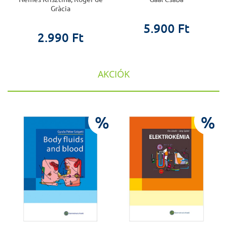
Gràcia
5.900 Ft
2.990 Ft
AKCIÓK
%
%
%