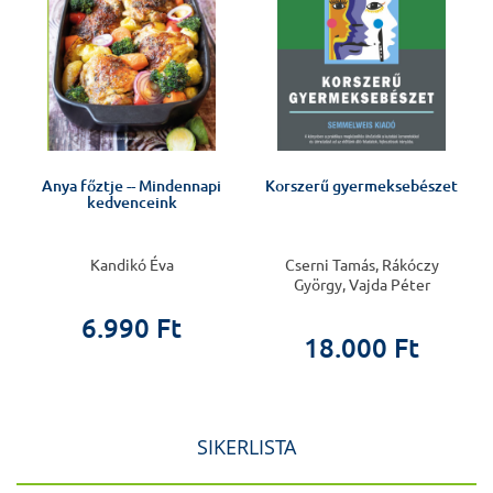
Anya főztje -- Mindennapi
Korszerű gyermeksebészet
kedvenceink
y
Kandikó Éva
Cserni Tamás, Rákóczy
György, Vajda Péter
6.990 Ft
18.000 Ft
SIKERLISTA