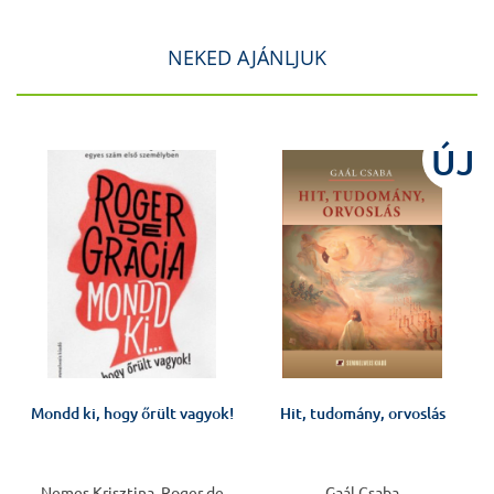
NEKED AJÁNLJUK
J
ÚJ
Mondd ki, hogy őrült vagyok!
Hit, tudomány, orvoslás
Nemes Krisztina, Roger de
Gaál Csaba