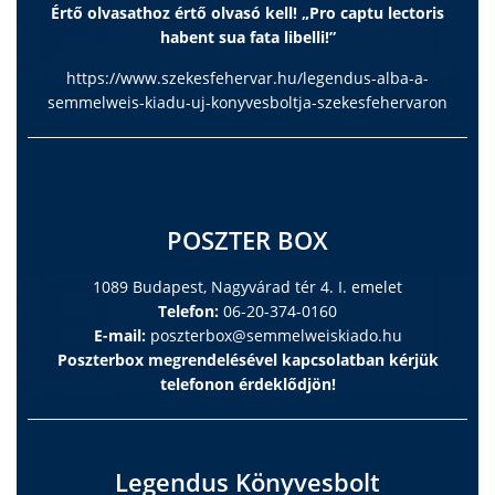
Értő olvasathoz értő olvasó kell! „Pro captu lectoris
habent sua fata libelli!”
https://www.szekesfehervar.hu/legendus-alba-a-
semmelweis-kiadu-uj-konyvesboltja-szekesfehervaron
POSZTER BOX
1089 Budapest, Nagyvárad tér 4. I. emelet
Telefon:
06-20-374-0160
E-mail:
poszterbox@semmelweiskiado.hu
Poszterbox megrendelésével kapcsolatban kérjük
telefonon érdeklődjön!
Legendus Könyvesbolt