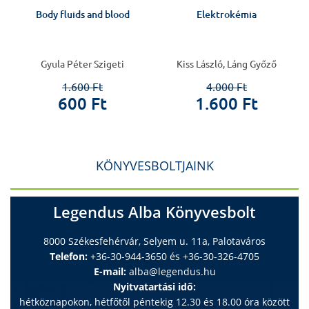
Body fluids and blood
Elektrokémia
Gyula Péter Szigeti
Kiss László, Láng Győző
1.600 Ft
4.000 Ft
600 Ft
1.600 Ft
KÖNYVESBOLTJAINK
Legendus Alba Könyvesbolt
8000 Székesfehérvár, Selyem u. 11a, Palotaváros
Telefon:
+36-30-944-3650 és +36-30-326-4705
E-mail:
alba@legendus.hu
Nyitvatartási idő:
hétköznapokon, hétfőtől péntekig 12.30 és 18.00 óra között