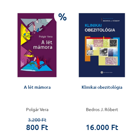
%
A lét mámora
Klinikai obezitológia
y
Polgár Vera
Bedros J. Róbert
3.200 Ft
800 Ft
16.000 Ft