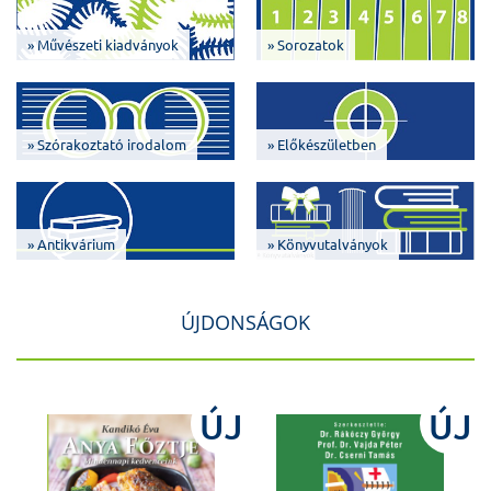
» Művészeti kiadványok
» Sorozatok
» Szórakoztató irodalom
» Előkészületben
» Antikvárium
» Könyvutalványok
ÚJDONSÁGOK
J
ÚJ
ÚJ