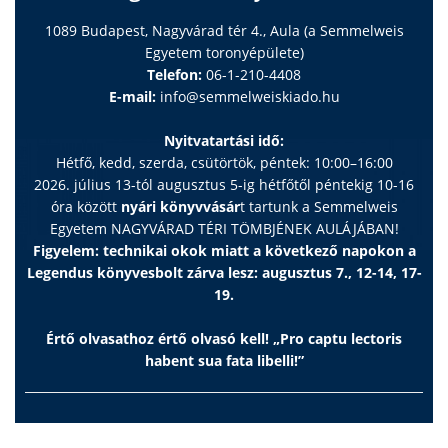
1089 Budapest, Nagyvárad tér 4., Aula (a Semmelweis
Egyetem toronyépülete)
Telefon:
06-1-210-4408
E-mail:
info@semmelweiskiado.hu
Nyitvatartási idő:
Hétfő, kedd, szerda, csütörtök, péntek: 10:00–16:00
2026. július 13-tól augusztus 5-ig hétfőtől péntekig 10-16
óra között
nyári könyvvásár
t tartunk a Semmelweis
Egyetem NAGYVÁRAD TÉRI TÖMBJÉNEK AULÁJÁBAN!
Figyelem: technikai okok miatt a következő napokon a
Legendus könyvesbolt zárva lesz: augusztus 7., 12-14, 17-
19.
Értő olvasathoz értő olvasó kell! „Pro captu lectoris
habent sua fata libelli!”