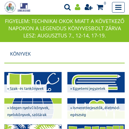
0
FIGYELEM: TECHNIKAI OKOK MIATT A KÖVETKEZŐ
NAPOKON A LEGENDUS KÖNYVESBOLT ZÁRVA
LESZ: AUGUSZTUS 7., 12-14, 17-19.
KÖNYVEK
» Szak- és tankönyvek
» Egyetemi jegyzetek
» Idegen nyelvű könyvek,
» Ismeretterjesztők, életmód-
nyelvkönyvek, szótárak
egészség