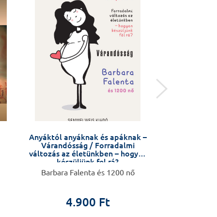
Anyáktól anyáknak és apáknak –
Sporta
Várandósság / Forradalmi
változás az életünkben – hogyan
készüljünk fel rá?
Barbara Falenta és 1200 nő
Delavier
4.900 Ft
8.9