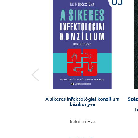
ÚJ
ÚJ
gy a belem
A sikeres infektológiai konzílium
Száz
kézikönyve
f
 Nandi
Rákóczi Éva