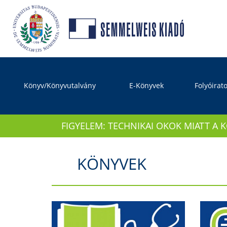
Könyv/Könyvutalvány
E-Könyvek
Folyóirat
FIGYELEM: TECHNIKAI OKOK MIATT A 
KÖNYVEK