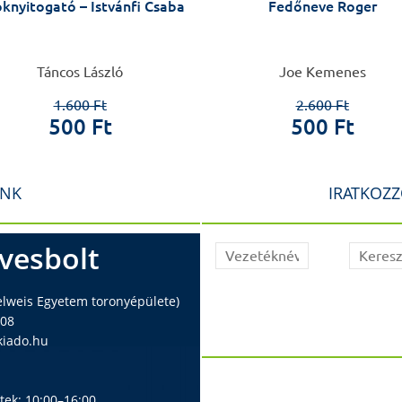
oknyitogató – Istvánfi Csaba
Fedőneve Roger
Táncos László
Joe Kemenes
1.600 Ft
2.600 Ft
500 Ft
500 Ft
INK
IRATKOZZ
vesbolt
elweis Egyetem toronyépülete)
408
iado.hu
ntek: 10:00–16:00