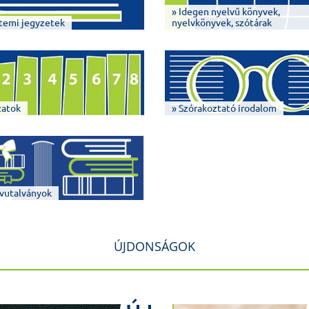
» Idegen nyelvű könyvek,
temi jegyzetek
nyelvkönyvek, szótárak
zatok
» Szórakoztató irodalom
vutalványok
ÚJDONSÁGOK