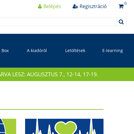
0
Belépés
Regisztráció
r Box
A kiadóról
Letöltések
E-learning
 LESZ: AUGUSZTUS 7., 12-14, 17-19.