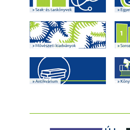
» Szak- és tankönyvek
» Egye
» Művészeti kiadványok
» Soro
» Antikvárium
» Köny