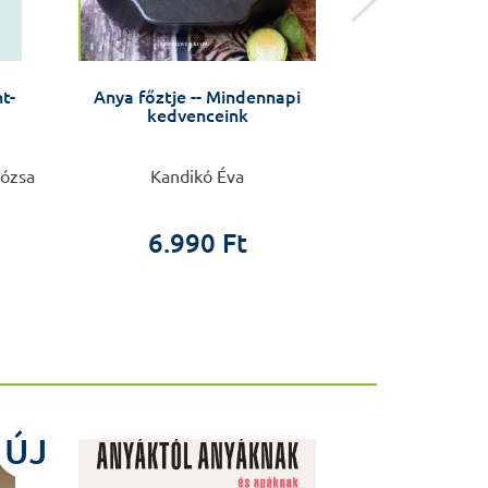
t-
Anya főztje -- Mindennapi
Mindenkit csókolok! Füge
kedvenceink
eml
Rózsa
Kandikó Éva
Polgá
3.8
6.990 Ft
2.4
ÚJ