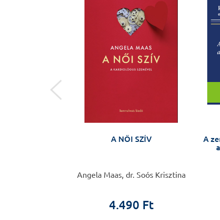
 őrült vagyok!
A NŐI SZÍV
A ze
a
 Roger de Gràcia
Angela Maas, dr. Soós Krisztina
0 Ft
4.490 Ft