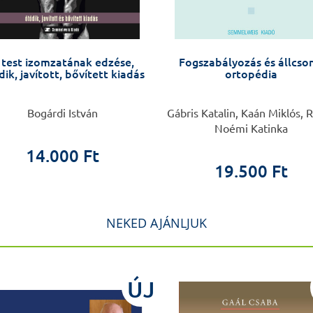
 test izomzatának edzése,
Fogszabályozás és állcson
ik, javított, bővített kiadás
ortopédia
Bogárdi István
Gábris Katalin, Kaán Miklós, 
Noémi Katinka
14.000 Ft
19.500 Ft
NEKED AJÁNLJUK
ÚJ