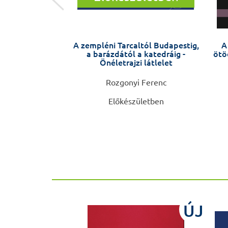
. átdolgozott
A zempléni Tarcaltól Budapestig,
A
dás
a barázdától a katedráig -
ötöd
Önéletrajzi látlelet
, Szentpétery
Rozgonyi Ferenc
rás
Előkészületben
00 Ft
ÚJ