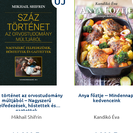
ÚJ
 történet az orvostudomány
Anya főztje -- Mindennap
múltjából – Nagyszerű
kedvenceink
elfedezések, hőstettek és
gaztettek
Mikhail Shifrin
Kandikó Éva