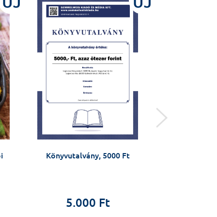
ÚJ
ÚJ
i
Könyvutalvány, 5000 Ft
Arcképek -
örökösök: 
5.000 Ft
2.5