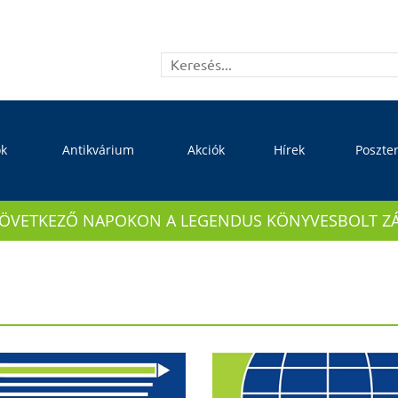
ok
Antikvárium
Akciók
Hírek
Poszte
KÖVETKEZŐ NAPOKON A LEGENDUS KÖNYVESBOLT ZÁRVA