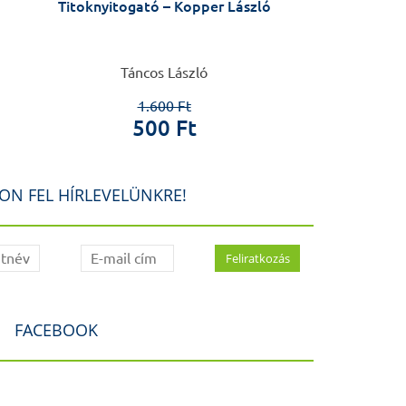
Titoknyitogató – Kopper László
Leibniz és
Táncos László
Schulth
1.600 Ft
2.0
500 Ft
1.0
ON FEL HÍRLEVELÜNKRE!
FACEBOOK