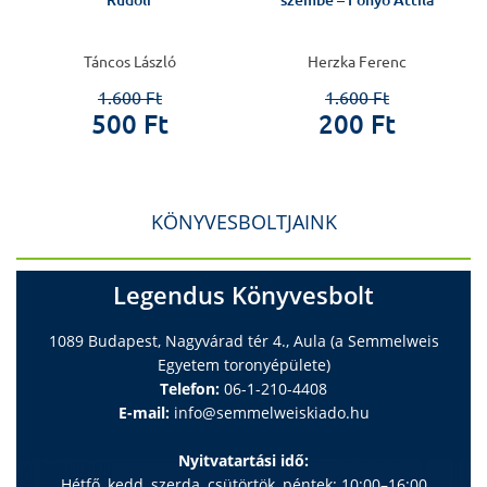
Rudolf
szembe – Fonyó Attila
Táncos László
Herzka Ferenc
1.600 Ft
1.600 Ft
500 Ft
200 Ft
KÖNYVESBOLTJAINK
Legendus Könyvesbolt
1089 Budapest, Nagyvárad tér 4., Aula (a Semmelweis
Egyetem toronyépülete)
Telefon:
06-1-210-4408
E-mail:
info@semmelweiskiado.hu
Nyitvatartási idő:
Hétfő, kedd, szerda, csütörtök, péntek: 10:00–16:00