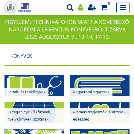
0
FIGYELEM: TECHNIKAI OKOK MIATT A KÖVETKEZŐ
NAPOKON A LEGENDUS KÖNYVESBOLT ZÁRVA
LESZ: AUGUSZTUS 7., 12-14, 17-19.
KÖNYVEK
» Szak- és tankönyvek
» Egyetemi jegyzetek
» Idegen nyelvű könyvek,
» Ismeretterjesztők, életmód-
nyelvkönyvek, szótárak
egészség