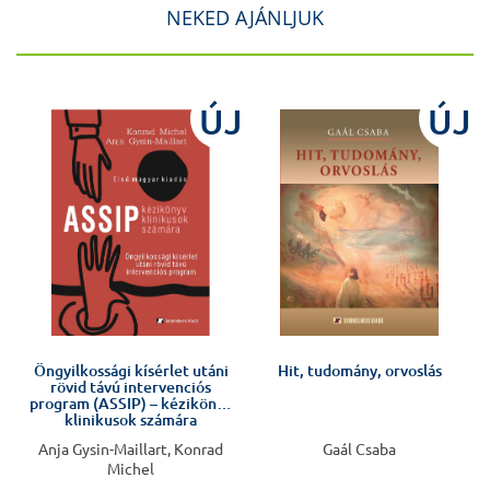
NEKED AJÁNLJUK
J
ÚJ
ÚJ
Öngyilkossági kísérlet utáni
Hit, tudomány, orvoslás
rövid távú intervenciós
program (ASSIP) – kézikönyv
klinikusok számára
Anja Gysin-Maillart, Konrad
Gaál Csaba
Michel