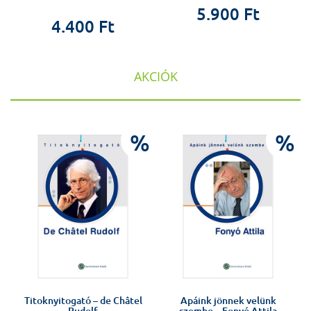
5.900 Ft
4.400 Ft
AKCIÓK
%
%
%
Titoknyitogató – de Châtel
Apáink jönnek velünk