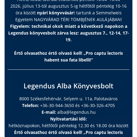
2026. július 13-tól augusztus 5-ig hétfőtől péntekig 10-16
óra között
nyári könyvvásár
t tartunk a Semmelweis
Egyetem NAGYVÁRAD TÉRI TÖMBJÉNEK AULÁJÁBAN!
Figyelem: technikai okok miatt a következő napokon a
Legendus könyvesbolt zárva lesz: augusztus 7., 12-14, 17-
19.
Értő olvasathoz értő olvasó kell! „Pro captu lectoris
habent sua fata libelli!”
Legendus Alba Könyvesbolt
8000 Székesfehérvár, Selyem u. 11a, Palotaváros
Telefon:
+36-30-944-3650 és +36-30-326-4705
E-mail:
alba@legendus.hu
Nyitvatartási idő:
hétköznapokon, hétfőtől péntekig 12.30 és 18.00 óra között
Értő olvasathoz értő olvasó kell! „Pro captu lectoris