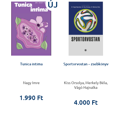
ÚJ
n
Tunica intima
Sportorvostan – zsebkönyv
Nagy Imre
Kiss Orsolya, Merkely Béla,
Vágó Hajnalka
1.990 Ft
4.000 Ft