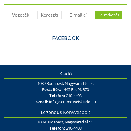
FACEBOOK
Kiadó
1089 Budapest, Nagyvárad tér 4.
Postafiók:
1445 Bp. Pf. 370
Telefon:
210-4403
E-mail:
info@semmelweiskiado.hu
Legendus Könyvesbolt
1089 Budapest, Nagyvárad tér 4.
Telefon:
210-4408