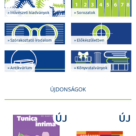
» Művészeti kiadványok
» Sorozatok
» Szórakoztató irodalom
» Előkészületben
» Antikvárium
» Könyvutalványok
ÚJDONSÁGOK
J
ÚJ
ÚJ