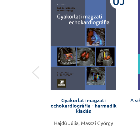
ÚJ
ÚJ
mélyiségzavarom
Gyakorlati magzati
A si
an
echokardiográfia - harmadik
kiadás
 Anikó
Hajdú Júlia, Masszi György