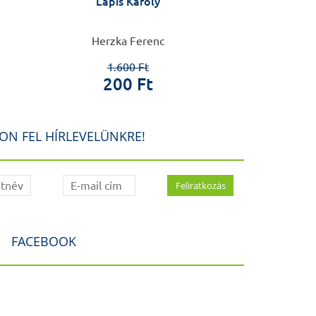
Lapis Károly
Fonyó
Herzka Ferenc
Herzka
1.600 Ft
1.6
200 Ft
20
ON FEL HÍRLEVELÜNKRE!
FACEBOOK