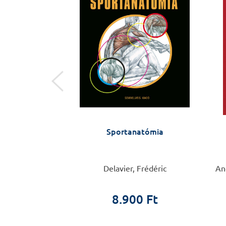
ületben
ltól Budapestig,
Sportanatómia
a katedráig -
i látlelet
i Ferenc
Delavier, Frédéric
Ang
ületben
8.900 Ft