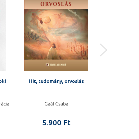
ok!
Hit, tudomány, orvoslás
Anyáktól anyák
Várandósság
változás az éle
készüljü
ràcia
Gaál Csaba
Barbara Fale
5.900 Ft
4.9