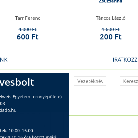
Zsuzsanna
Tarr Ferenc
Táncos László
4.000 Ft
1.600 Ft
600 Ft
200 Ft
INK
IRATKOZZ
vesbolt
elweis Egyetem toronyépülete)
408
iado.hu
ntek: 10:00–16:00
ntekig 10-16 óra között
nyári