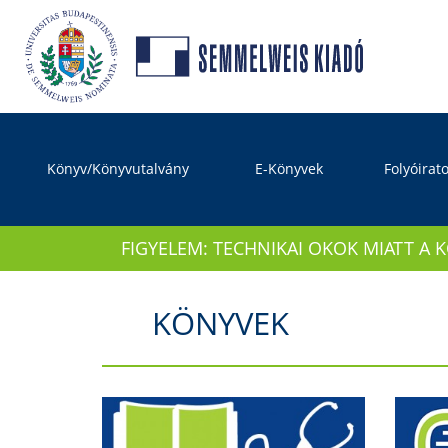
Könyv/Könyvutalvány
E-Könyvek
Folyóirat
FIGYELEM: TECHNIKAI OKOK MIATT A 
KÖNYVEK