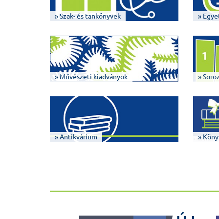
» Szak- és tankönyvek
» Egye
» Művészeti kiadványok
» Soro
» Antikvárium
» Köny