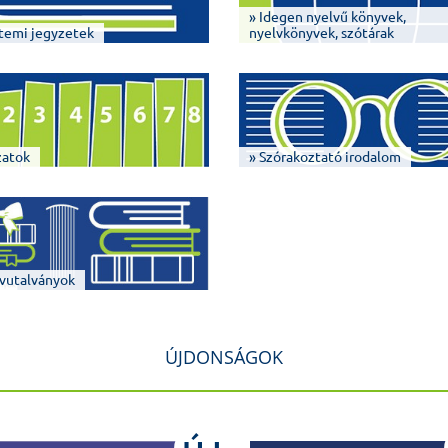
» Idegen nyelvű könyvek,
temi jegyzetek
nyelvkönyvek, szótárak
zatok
» Szórakoztató irodalom
vutalványok
ÚJDONSÁGOK