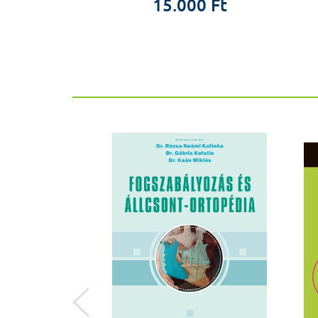
9 Ft
15.000 Ft
ÚJ