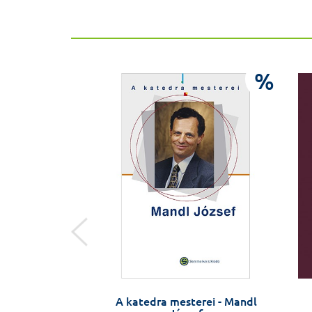
%
%
– Süveges Ildikó
A katedra mesterei - Mandl