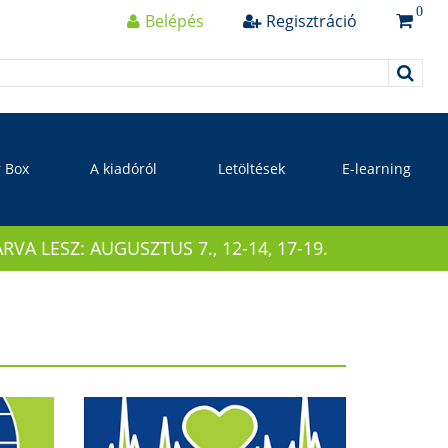
0
Belépés
Regisztráció
r Box
A kiadóról
Letöltések
E-learning
 LESZ: AUGUSZTUS 7., 12-14, 17-19.