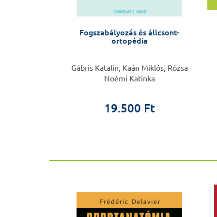
gyógyászati
Fogszabályozás és állcsont-
önyv
ortopédia
Renáta, Harangi
Gábris Katalin, Kaán Miklós, Rózsa
enc
Noémi Katinka
0 Ft
19.500 Ft
ÚJ