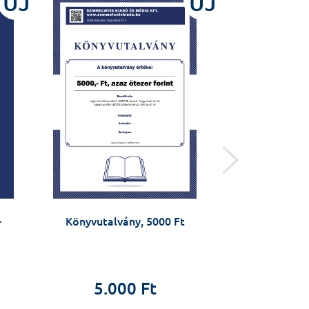
ÚJ
ÚJ
-
Könyvutalvány, 5000 Ft
Korszerű gy
Cserni Tamás, 
5.000 Ft
Vajda