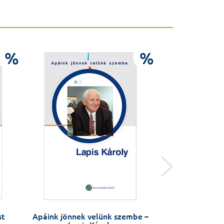
%
%
st
Apáink jönnek velünk szembe –
Apáink jönnek 