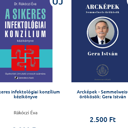
ÚJ
keres infektológiai konzílium
Arcképek - Semmelweis
kézikönyve
örökösök: Gera István
Rákóczi Éva
2.500 Ft