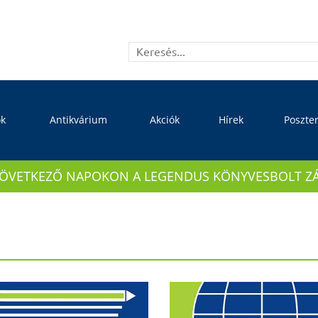
ok
Antikvárium
Akciók
Hírek
Poszte
KÖVETKEZŐ NAPOKON A LEGENDUS KÖNYVESBOLT ZÁRVA