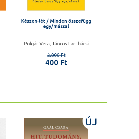
Készen-lét / Minden összefügg
Ami az AB
egy/mással
Polgár Vera, Táncos Laci bácsi
Madarassy Istvá
2.800 Ft
8.0
400 Ft
3.9
ÚJ