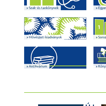
» Szak- és tankönyvek
» Egye
» Művészeti kiadványok
» Soro
» Antikvárium
» Köny