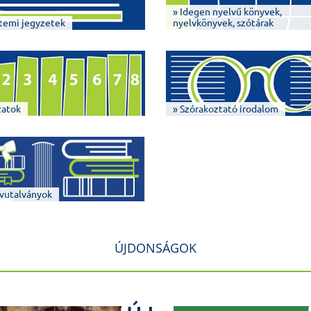
» Idegen nyelvű könyvek,
temi jegyzetek
nyelvkönyvek, szótárak
zatok
» Szórakoztató irodalom
vutalványok
ÚJDONSÁGOK