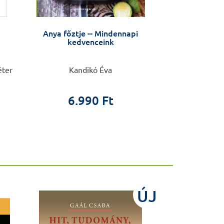
Anya főztje -- Mindennapi
Plasztika
kedvenceink
éter
Kandikó Éva
Gulyás
6.990 Ft
44.0
ÚJ