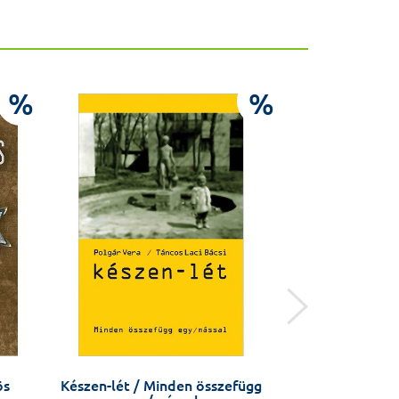
%
%
ös
Készen-lét / Minden összefügg
Az Ötpacsirta 