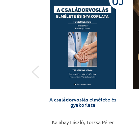
ÚJ
ÚJ
 Medicine
A családorvoslás elmélete és
gyakorlata
a Müller
Kalabay László, Torzsa Péter