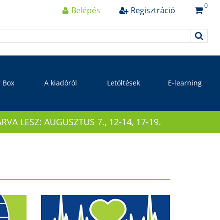
0
Belépés
Regisztráció
r Box
A kiadóról
Letöltések
E-learning
 LESZ: AUGUSZTUS 7., 12-14, 17-19.