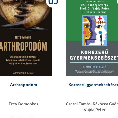
ÚJ
Arthropodóm
Korszerű gyermeksebész
Frey Domonkos
Cserni Tamás, Rákóczy Györ
Vajda Péter