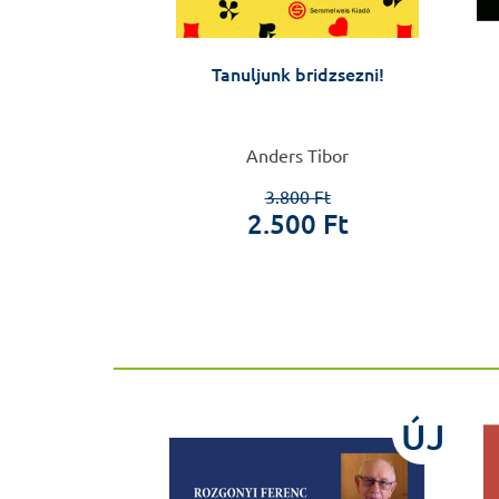
eorológia
Tanuljunk bridzsezni!
sou Nora
Anders Tibor
3.800 Ft
0 Ft
2.500 Ft
ÚJ
ÚJ