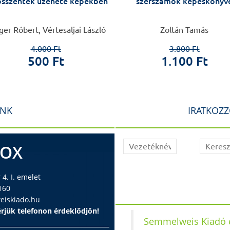
osszentek üzenete képekben
szerszámok képeskönyv
ger Róbert, Vértesaljai László
Zoltán Tamás
4.000 Ft
3.800 Ft
500 Ft
1.100 Ft
INK
IRATKOZZ
BOX
4. I. emelet
160
iskiado.hu
rjük telefonon érdeklődjön!
Semmelweis Kiadó é