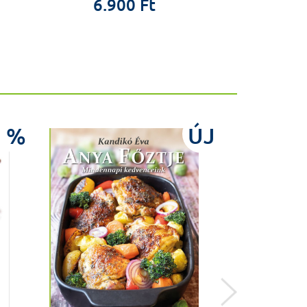
6.900 Ft
1.9
%
ÚJ