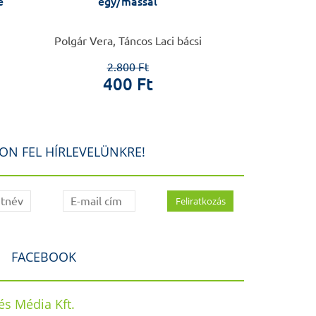
e
egy/mással
utc
Polgár Vera, Táncos Laci bácsi
Tulassa
2.800 Ft
5.4
400 Ft
50
ON FEL HÍRLEVELÜNKRE!
FACEBOOK
s Média Kft.