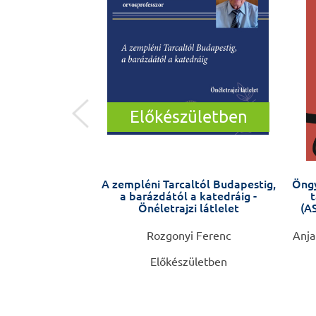
Előkészületben
 SZÍV
A zempléni Tarcaltól Budapestig,
Öngy
a barázdától a katedráig -
t
Önéletrajzi látlelet
(AS
. Soós Krisztina
Rozgonyi Ferenc
Anja
Előkészületben
0 Ft