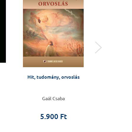
Hit, tudomány, orvoslás
Anyáktól anyák
Várandósság
változás az éle
készüljü
Gaál Csaba
Barbara Fale
5.900 Ft
4.9