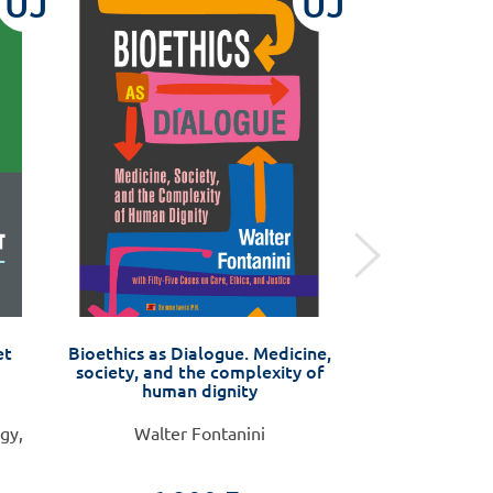
ÚJ
ÚJ
et
Bioethics as Dialogue. Medicine,
Tunica
society, and the complexity of
human dignity
gy,
Walter Fontanini
Nagy