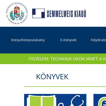
Könyv/Könyvutalvány
E-Könyvek
Folyóirat
FIGYELEM: TECHNIKAI OKOK MIATT A 
KÖNYVEK