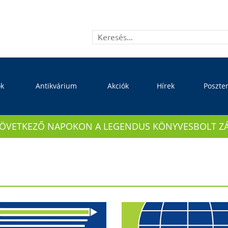
ok
Antikvárium
Akciók
Hírek
Poszte
KÖVETKEZŐ NAPOKON A LEGENDUS KÖNYVESBOLT ZÁRVA