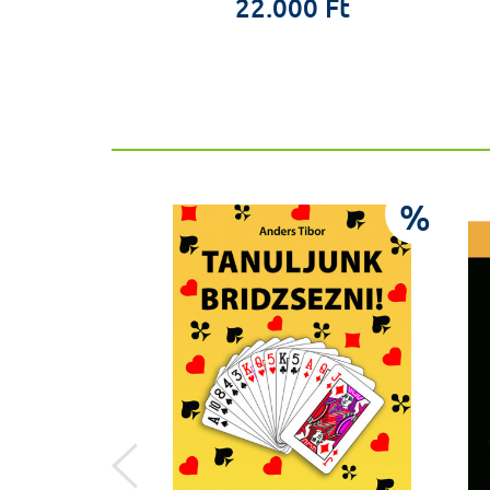
0 Ft
22.000 Ft
%