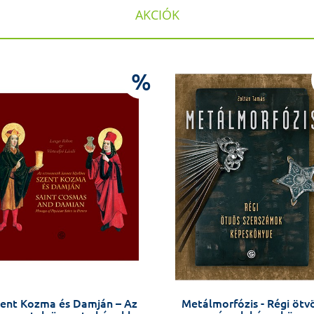
AKCIÓK
%
ent Kozma és Damján – Az
Metálmorfózis - Régi ötv