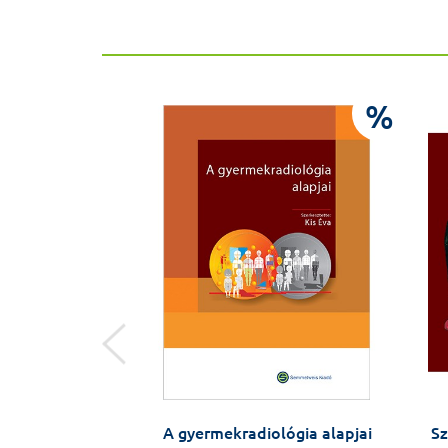
%
%
che Chemie
A gyermekradiológia alapjai
Sz