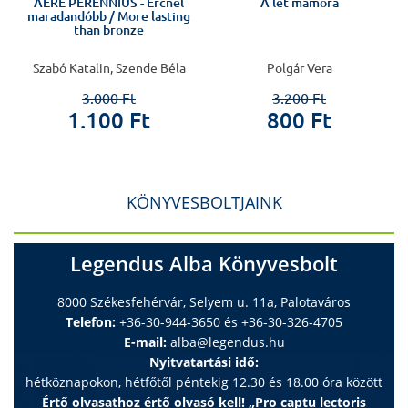
AERE PERENNIUS - Ércnél
A lét mámora
maradandóbb / More lasting
than bronze
,
Szabó Katalin, Szende Béla
Polgár Vera
3.000 Ft
3.200 Ft
1.100 Ft
800 Ft
KÖNYVESBOLTJAINK
Legendus Alba Könyvesbolt
8000 Székesfehérvár, Selyem u. 11a, Palotaváros
Telefon:
+36-30-944-3650 és +36-30-326-4705
E-mail:
alba@legendus.hu
Nyitvatartási idő:
hétköznapokon, hétfőtől péntekig 12.30 és 18.00 óra között
Értő olvasathoz értő olvasó kell! „Pro captu lectoris