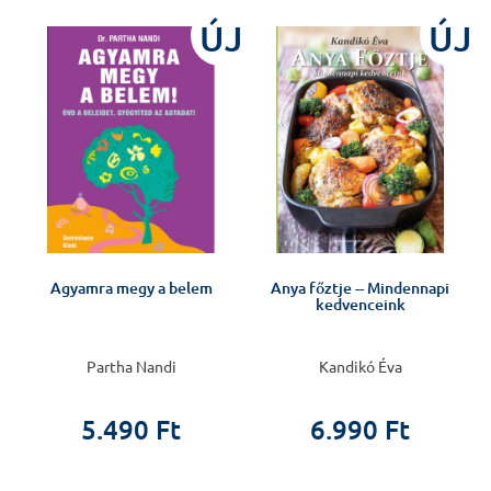
%
ÚJ
ÚJ
Agyamra megy a belem
Anya főztje -- Mindennapi
kedvenceink
Partha Nandi
Kandikó Éva
5.490 Ft
6.990 Ft