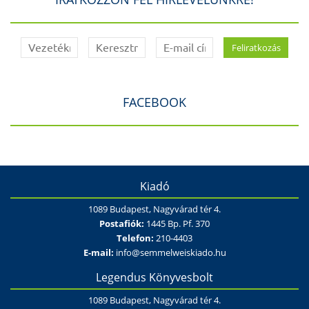
FACEBOOK
Kiadó
1089 Budapest, Nagyvárad tér 4.
Postafiók:
1445 Bp. Pf. 370
Telefon:
210-4403
E-mail:
info@semmelweiskiado.hu
Legendus Könyvesbolt
1089 Budapest, Nagyvárad tér 4.