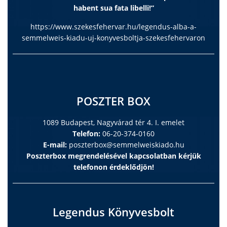
habent sua fata libelli!”
https://www.szekesfehervar.hu/legendus-alba-a-
semmelweis-kiadu-uj-konyvesboltja-szekesfehervaron
POSZTER BOX
1089 Budapest, Nagyvárad tér 4. I. emelet
Telefon:
06-20-374-0160
E-mail:
poszterbox@semmelweiskiado.hu
Poszterbox megrendelésével kapcsolatban kérjük
telefonon érdeklődjön!
Legendus Könyvesbolt