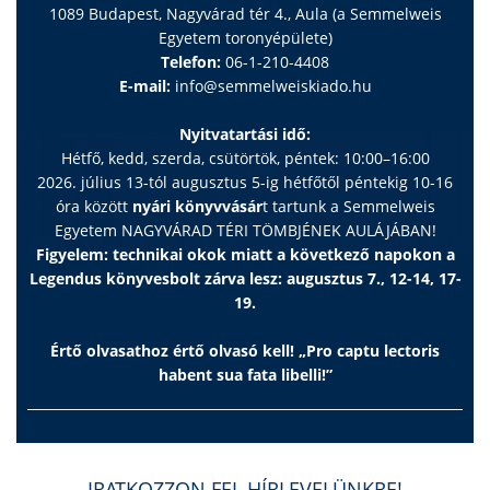
1089 Budapest, Nagyvárad tér 4., Aula (a Semmelweis
Egyetem toronyépülete)
Telefon:
06-1-210-4408
E-mail:
info@semmelweiskiado.hu
Nyitvatartási idő:
Hétfő, kedd, szerda, csütörtök, péntek: 10:00–16:00
2026. július 13-tól augusztus 5-ig hétfőtől péntekig 10-16
óra között
nyári könyvvásár
t tartunk a Semmelweis
Egyetem NAGYVÁRAD TÉRI TÖMBJÉNEK AULÁJÁBAN!
Figyelem: technikai okok miatt a következő napokon a
Legendus könyvesbolt zárva lesz: augusztus 7., 12-14, 17-
19.
Értő olvasathoz értő olvasó kell! „Pro captu lectoris
habent sua fata libelli!”
IRATKOZZON FEL HÍRLEVELÜNKRE!