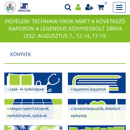
0
FIGYELEM: TECHNIKAI OKOK MIATT A KÖVETKEZŐ
NAPOKON A LEGENDUS KÖNYVESBOLT ZÁRVA
LESZ: AUGUSZTUS 7., 12-14, 17-19.
KÖNYVEK
» Szak- és tankönyvek
» Egyetemi jegyzetek
» Idegen nyelvű könyvek,
» Ismeretterjesztők, életmód-
nyelvkönyvek, szótárak
egészség