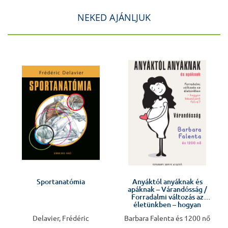
NEKED AJÁNLJUK
J
Sportanatómia
Anyáktól anyáknak és
apáknak – Várandósság /
Forradalmi változás az
életünkben – hogyan
készüljünk fel rá?
Delavier, Frédéric
Barbara Falenta és 1200 nő